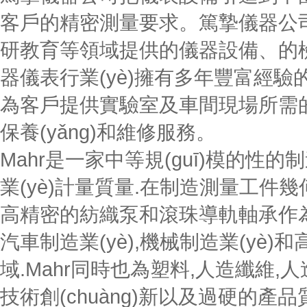
客戶的精密測量要求。篤摯儀器公司始
研教育等領域提供的儀器設備
器儀表行業(yè)擁有多年豐富經驗
為客戶提供實驗室及車間現場所需的 各
保養(yǎng)和維修服務。
Mahr是一家中等規(guī)模的性的制
業(yè)計量質量.在制造測量工件
高精密的紡織泵和滾珠導軌軸承作為
汽車制造業(yè),機械制造業(yè
域.Mahr同時也為塑料,人造纖維,
技術創(chuàng)新以及過硬的產