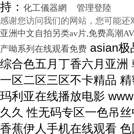
持：
化工儀器網
管理登陸
感谢您访问我们的网站，您可能还
亚洲中文自拍另类av片,免费高潮A
asian极品呦女xx 黑人尻亚洲女人 激情综合色五月丁香六月亚洲 韩国激情电影华丽的外出 国产一区二区三区不卡精品 精密机械一区二区三区天堂 小泽玛利亚在线播放电影 www在线一区 国产v综合v亚洲欧美久久 性无码专区一色吊丝中文字幕 朝鲜美女黑毛bbw 大香蕉伊人手机在线观看 色国产在线视频一区二区 亚洲无人区天空码头IV 天天躁夜夜躁狠狠躁99 15min摘花出血视频 免费男女黑网站 国产综合精品久久99之一 蜜桃臀无码内射一区二区三区 国产色情18一20岁片a片 正在播放骚 湿 无码福利一区二区不卡片 人人妻人人澡人人爽精品日 日本1区2区3区4区国色 口国产成人高清在线播放 精品一区二区三区在线观看 影音先锋aⅤ无码资源网 男生使劲操女生喷水视频 久久91久久久久久久久 欧美乱妇高清无乱码免费 人与兽黄色视频 免费男人日女人 高潮来了 用力黄片入口 久久精品国产亚洲成人av 中国鸡巴插屄屄 国产精品视频一区啪啪啪 国产精品成人无码视频 亚洲一区二区三区电影在线 亚洲成人无码77777 日韩一中文字幕在线视频 大鸡吧逼逼碰撞 美女被干777 全彩无码里番本子库 国产成人无码a区视频在线观看 玩弄放荡人妻一区二区三 黑丝美女自慰被大鸡巴操 日韩精品一区 久久亚洲av不卡一区二区 操你骚逼www 理论片午午伦夜理片久久 中文字幕无码亚洲a人片 美女操大黑鸡巴 老色鬼久久亚洲av按摩 欧美美女人体艺术 逼逼逼逼啊啊嗯嗯啊视频 69成人免费视频无码专区 免费又爽又大又高潮视频 欧美日韩一二三区在线视频 亚洲精品中文字幕第十页 青青操在线观看国产视频 色婷婷亚洲十月十月色天 啊啊啊湿了视频在线观看 三十路四十路五十路熟女 国产一区二区在线观看天堂 女人张开腿让男人桶视频 bibi av 日本69视频在线免费观看 无码人妻一区二区三区一 在线观看激情av一区二区 日日天天日天天谢天天日 国产迷晕三个美女的网站 一本到在线观看免费收看 国产亚洲无遮挡美女视频 日本网站在线观看一区二区 肏 少 妇 屄 在 线 丝袜制服shemale 美女裸体爆乳张开腿喷水 免费看成人午夜福利专区 gv在线无码男男gay 国产重口老太和变态小伙 随时都能干的校园运动会 VIP可见久久伊人婷婷 国产一级毛片一区二区视频 国产精品久久99简爱亚洲 吧吧吧影院伦理片在线观看 国产精品一二三四区视频 日韩区一区二在线观看视频 黄色片《男人操女人逼》 大香蕉久久日韩91蜜桃 30年驾龄老司机告诉你 91亚洲国产成人精品看片 把屌插进女人的逼里视频 大香蕉porn在线视频 成人性生交大片免费看96 最新亚洲人成无码网www电影 男生机桶女生小穴的视频 久久综合给合久久狠狠狠 国产呦系列一区二区三区 国产特级看欧美日韩中文 欧美大肉棒抽插骚逼视频 国产又色又爽无遮挡免费 男人天堂久久久一区二区 日本人与黑人牲交交免费 亚洲大片免费资源网站片 国产精品原创巨av 性感美女被操逼 美女污骚逼喷水白虎白浆 久久久久亚洲日本欧美视频 天天摸夜夜摸夜夜狠狠添 五险交满15能领多少钱 国产一卡二卡三卡四卡兔 国产综合23p 中国东北老熟妇做爰网视频 一级国产片在线观看免费 欧美黑人欧美精品刺激 激情综合色综合啪啪开心 群交视频大鸡巴 国产三级精品三级男人的天堂 么公在果树林征服了小雪 解开奶罩吸奶头高潮AV 丰满多毛的少妇 国产精品亚洲一区二区久久 黑人和中国熟女啪啪视频 香蕉视频成人网在线观看 荷兰小妓女高潮βbbw 日韩一区二区经典在线视频 学长让我夹震蛋自慰给他看 WWW亚洲精品久久久乳 免费看点www逼里逼里 手机亚洲第一页 夫妻性生活黄色一级大片 久久综合九色 免费看欧美日韩特级黄片 美女高潮久久免费观看国产 又粗又大又硬毛片免费看 欧美日韩成人大片p内射 草莓视频成视频在线观看 无码专区 人妻系列 在线 日本不卡一区二区三区四区 三级片在线观看国产三级 办公室国产a国产片免费 久久无码!视频 国产成年无码aⅤ片在线 大鸡巴插美女小穴动态图 国产亚洲aaa在线观看 一级二级三一片内射视频 在线观看欧美视频一区二区 被玩环了外高冷老师动漫 动漫男女操鸡巴射精网站 啊啊啊啊大鸡巴操我视频 婷婷综合久久中文字幕蜜桃三电影 色婷五月综激情亚洲综合 久久精品国产自清天天线 日本免费播放一区二区视频 丰满多毛的少妇 舔骚妇淫穴网站 最好看免费观看高清大全 99国产欧美另类久久片 人体艺术在线观看 成在人线视频男人的天堂 国产成人视a片品免费 东京热无码av一区二区 一道本中文字幕在线观看 嗯～好爽射进去强奸啊～ 真人作爱试看120分钟 在线观看国产三级片视频 国产极品高颜值美女到高潮 国产精品高清国产三级av 久久久无码专区中文字幕 推特网红91露出樱桃味 日本不卡码一区二区三区 小骚逼啪啪视频 男男无专砖码高清在线观看 亚洲精品国产精品国产自产 日韩人妻无码一区二区三区综合部 久久久久久久影视一级片 久久久这里有精品999 日本阿v片一区二区三区 俄罗斯小伙狂操黑妹小穴 精品国产第国产综合精品 欧美少妇xxx 国产成人三级片在线播放 国产一二三区好的精华液 裸体美女被艹,内射情趣 18禁成人免费无码网站 国产综合精品99久久久久 中文国产成人精品久久 久久精品久久久国产区蓝牛 1314520美女鸡巴 熟女人又色又紧又爽又黄 国产精品人妻久久久久久 亚洲色无码影院 女人被操的黄色视频网站 精品国产乱码一区二区三区 在线视频最新综合激情网 色综合中文字幕综合电影 操女人嫩逼大片 一 级 黄 色 片免费网站 国模叶桐尿喷337p人体 久久久久
产呦系列在线观看免费