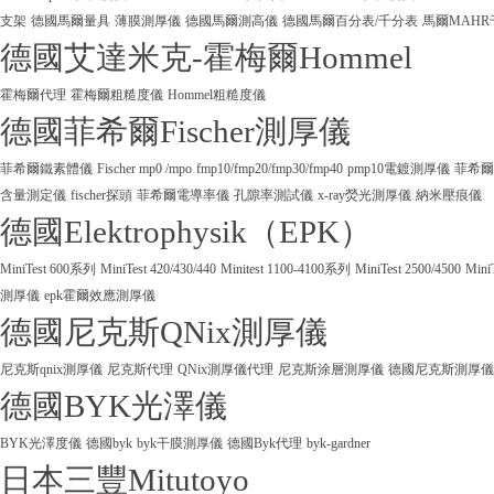
支架
德國馬爾量具
薄膜測厚儀
德國馬爾測高儀
德國馬爾百分表/千分表
馬爾MAHR
德國艾達米克-霍梅爾Hommel
霍梅爾代理
霍梅爾粗糙度儀
Hommel粗糙度儀
德國菲希爾Fischer測厚儀
菲希爾鐵素體儀
Fischer mp0 /mpo
fmp10/fmp20/fmp30/fmp40
pmp10電鍍測厚儀
菲希爾
含量測定儀
fischer探頭
菲希爾電導率儀
孔隙率測試儀
x-ray熒光測厚儀
納米壓痕儀
德國Elektrophysik（EPK）
MiniTest 600系列
MiniTest 420/430/440
Minitest 1100-4100系列
MiniTest 2500/4500
Mini
測厚儀
epk霍爾效應測厚儀
德國尼克斯QNix測厚儀
尼克斯qnix測厚儀
尼克斯代理
QNix測厚儀代理
尼克斯涂層測厚儀
德國尼克斯測厚儀
德國BYK光澤儀
BYK光澤度儀
德國byk
byk干膜測厚儀
德國Byk代理
byk-gardner
日本三豐Mitutoyo