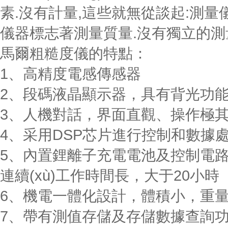
素.沒有計量,這些就無從談起:測量
儀器標志著測量質量.沒有獨立的測
馬爾粗糙度儀的特點：
1、高精度電感傳感器
2、段碼液晶顯示器，具有背光功
3、人機對話，界面直觀、操作極
4、采用DSP芯片進行控制和數
5、內置鋰離子充電電池及控制電路
連續(xù)工作時間長，大于20小時
6、機電一體化設計，體積小，重量輕
7、帶有測值存儲及存儲數據查詢