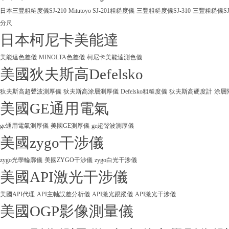
日本三豐粗糙度儀SJ-210
Mitutoyo SJ-201粗糙度儀
三豐粗糙度儀SJ-310
三豐粗糙儀SJ
分尺
日本柯尼卡美能達
美能達色差儀
MINOLTA色差儀
柯尼卡美能達測色儀
美國狄夫斯高Defelsko
狄夫斯高超聲波測厚儀
狄夫斯高涂層測厚儀
Defelsko粗糙度儀
狄夫斯高硬度計
涂層
美國GE通用電氣
ge通用電氣測厚儀
美國GE測厚儀
ge超聲波測厚儀
美國zygo干涉儀
zygo光學輪廓儀
美國ZYGO干涉儀
zygo白光干涉儀
美國API激光干涉儀
美國API代理
API主軸誤差分析儀
API激光跟蹤儀
API激光干涉儀
美國OGP影像測量儀