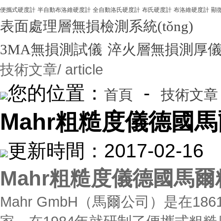
便攜式硬度計
半自動布洛維硬度計
全自動洛氏硬度計
布氏硬度計
布洛維硬度計
顯
表面處理層無損檢測系統(tǒng)
3MA無損測試儀
淬火層無損測厚
技術文章
/ article
您的位置：
-
首頁
技術文章
Mahr粗糙度儀德國
更新時間：2017-02-
Mahr粗糙度儀德國馬
Mahr GmbH（馬爾公司）是在