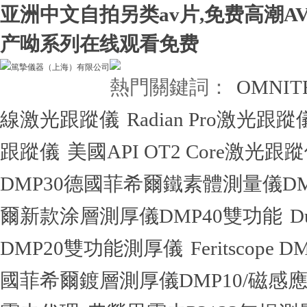
亚洲中文自拍另类av片,免费高潮A
产呦系列在线观看免费
熱門關鍵詞：
OMNI
線激光跟蹤儀
Radian Pro激光跟蹤
跟蹤儀
美國API OT2 Core激光跟
DMP30德國菲希爾鐵素體測量儀DM
爾新款涂層測厚儀DMP40雙功能
D
DMP20雙功能測厚儀
Feritsco
國菲希爾鍍層測厚儀DMP10/磁感