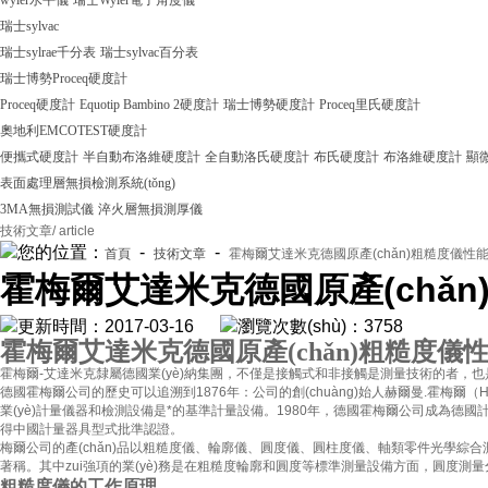
wyler水平儀
瑞士Wyler電子角度儀
瑞士sylvac
瑞士sylrae千分表
瑞士sylvac百分表
瑞士博勢Proceq硬度計
Proceq硬度計
Equotip Bambino 2硬度計
瑞士博勢硬度計
Proceq里氏硬度計
奧地利EMCOTEST硬度計
便攜式硬度計
半自動布洛維硬度計
全自動洛氏硬度計
布氏硬度計
布洛維硬度計
顯
表面處理層無損檢測系統(tǒng)
3MA無損測試儀
淬火層無損測厚儀
技術文章
/ article
您的位置：
-
-
首頁
技術文章
霍梅爾艾達米克德國原產(chǎn)粗糙度儀性
霍梅爾艾達米克德國原產(chǎ
更新時間：2017-03-16
瀏覽次數(shù)：3758
霍梅爾艾達米克德國原產(chǎn)粗糙度儀
霍梅爾-艾達米克隸屬德國業(yè)納集團，不僅是接觸式和非接觸是測量技術的者，也是
德國霍梅爾公司的歷史可以追溯到1876年：公司的創(chuàng)始人赫爾曼.霍梅爾（Herma
業(yè)計量儀器和檢測設備是*的基準計量設備。1980年，德國霍梅爾公司成為德
得中國計量器具型式批準認證。
梅爾公司的產(chǎn)品以粗糙度儀、輪廓儀、圓度儀、圓柱度儀、軸類零
著稱。其中zui強項的業(yè)務是在粗糙度輪廓和圓度等標準測量設備方面，圓度測量
粗糙度儀的工作原理