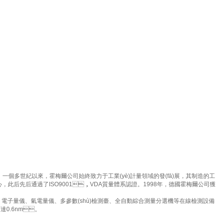
。一個多世紀以來，霍梅爾公司始終致力于工業(yè)計量領域的發(fā)展，其制造的工
定中心，此后先后通過了ISO9001，VDA質量體系認證。1998年，德國霍梅爾公司獲
、電子量儀、氣電量儀、多參數(shù)檢測臺、全自動綜合測量分選機等在線檢測設備
0.6nm。