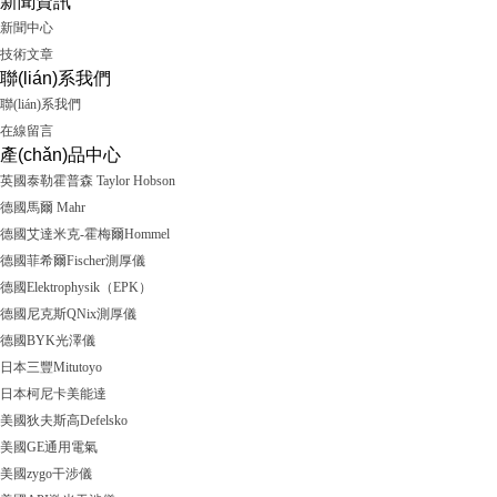
新聞資訊
新聞中心
技術文章
聯(lián)系我們
聯(lián)系我們
在線留言
產(chǎn)品中心
英國泰勒霍普森 Taylor Hobson
德國馬爾 Mahr
德國艾達米克-霍梅爾Hommel
德國菲希爾Fischer測厚儀
德國Elektrophysik（EPK）
德國尼克斯QNix測厚儀
德國BYK光澤儀
日本三豐Mitutoyo
日本柯尼卡美能達
美國狄夫斯高Defelsko
美國GE通用電氣
美國zygo干涉儀