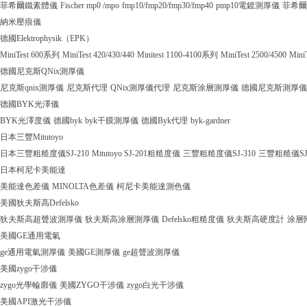
菲希爾鐵素體儀
Fischer mp0 /mpo
fmp10/fmp20/fmp30/fmp40
pmp10電鍍測厚儀
菲希爾
納米壓痕儀
德國Elektrophysik（EPK）
MiniTest 600系列
MiniTest 420/430/440
Minitest 1100-4100系列
MiniTest 2500/4500
Mini
德國尼克斯QNix測厚儀
尼克斯qnix測厚儀
尼克斯代理
QNix測厚儀代理
尼克斯涂層測厚儀
德國尼克斯測厚儀
德國BYK光澤儀
BYK光澤度儀
德國byk
byk干膜測厚儀
德國Byk代理
byk-gardner
日本三豐Mitutoyo
日本三豐粗糙度儀SJ-210
Mitutoyo SJ-201粗糙度儀
三豐粗糙度儀SJ-310
三豐粗糙儀SJ
日本柯尼卡美能達
美能達色差儀
MINOLTA色差儀
柯尼卡美能達測色儀
美國狄夫斯高Defelsko
狄夫斯高超聲波測厚儀
狄夫斯高涂層測厚儀
Defelsko粗糙度儀
狄夫斯高硬度計
涂層
美國GE通用電氣
ge通用電氣測厚儀
美國GE測厚儀
ge超聲波測厚儀
美國zygo干涉儀
zygo光學輪廓儀
美國ZYGO干涉儀
zygo白光干涉儀
美國API激光干涉儀