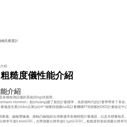
微維氏硬度計
能介紹
n)粗糙度儀性能介紹
性能介紹
各種檢測設備的系統(tǒng)供貨商。
nn Hommel）創(chuàng)建了新的計量標準，為那個時代的計量學帶來了革命
國計量儀器生產(chǎn)企業(yè)中*個獲得德國zui高計量機構PTB授權的DKD計量檢
件光學綜合測量儀、齒輪雙嚙儀、曲軸凸輪軸綜合測量儀等各種精密計量儀器，以及非標量檢具
分辨率可達0.6nm，光學測量分辨率達0.1μm，粗糙度和形狀測量分辨率可達