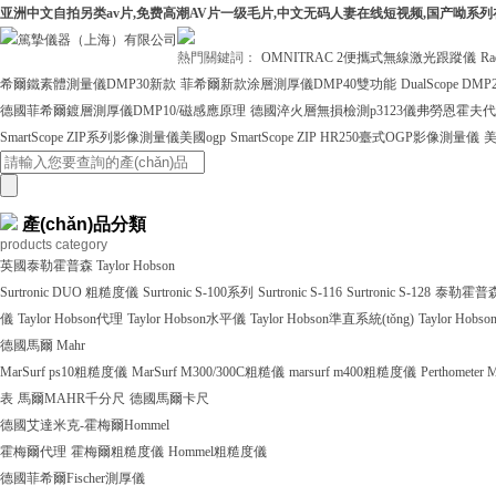
亚洲中文自拍另类av片,免费高潮AV片一级毛片,中文无码人妻在线短视频,国产呦系
熱門關鍵詞：
OMNITRAC 2便攜式無線激光跟蹤儀
R
希爾鐵素體測量儀DMP30新款
菲希爾新款涂層測厚儀DMP40雙功能
DualScope
德國菲希爾鍍層測厚儀DMP10/磁感應原理
德國淬火層無損檢測p3123儀弗勞恩霍夫
SmartScope ZIP系列影像測量儀美國ogp
SmartScope ZIP HR250臺式OGP影像測量儀
美
產(chǎn)品分類
products category
英國泰勒霍普森 Taylor Hobson
Surtronic DUO 粗糙度儀
Surtronic S-100系列
Surtronic S-116
Surtronic S-128
泰勒霍普森Ta
儀
Taylor Hobson代理
Taylor Hobson水平儀
Taylor Hobson準直系統(tǒng)
Taylor Hob
德國馬爾 Mahr
MarSurf ps10粗糙度儀
MarSurf M300/300C粗糙儀
marsurf m400粗糙度儀
Perthometer
表
馬爾MAHR千分尺
德國馬爾卡尺
德國艾達米克-霍梅爾Hommel
霍梅爾代理
霍梅爾粗糙度儀
Hommel粗糙度儀
德國菲希爾Fischer測厚儀