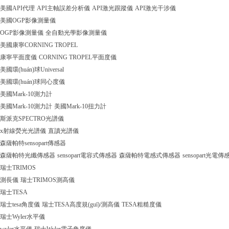
美國API代理
API主軸誤差分析儀
API激光跟蹤儀
API激光干涉儀
美國OGP影像測量儀
OGP影像測量儀
全自動光學影像測量儀
美國康寧CORNING TROPEL
康寧平面度儀
CORNING TROPEL平面度儀
美國環(huán)球Universal
美國環(huán)球同心度儀
美國Mark-10測力計
美國Mark-10測力計
美國Mark-10扭力計
斯派克SPECTRO光譜儀
x射線熒光光譜儀
直讀光譜儀
森薩帕特sensopart傳感器
森薩帕特光纖傳感器
sensopart電容式傳感器
森薩帕特電感式傳感器
sensopart光電傳
瑞士TRIMOS
測長儀
瑞士TRIMOS測高儀
瑞士TESA
瑞士tesa角度儀
瑞士TESA高度規(guī)/測高儀
TESA粗糙度儀
瑞士Wyler水平儀