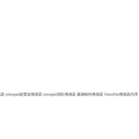
感器
sensopart超聲波傳感器
sensopart測距傳感器
森薩帕特傳感器
SensoPart傳感器代理