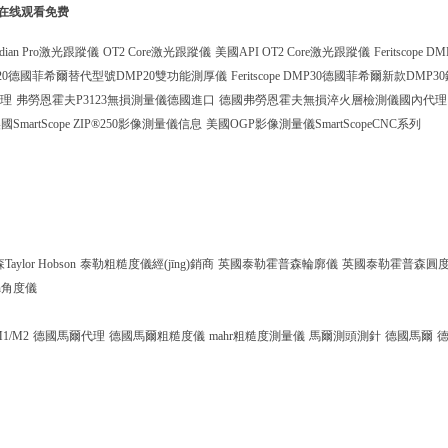
列在线观看免费
adian Pro激光跟蹤儀
OT2 Core激光跟蹤儀
美國API OT2 Core激光跟蹤儀
Feritscope 
 DMP20德國菲希爾替代型號DMP20雙功能測厚儀
Feritscope DMP30德國菲希爾新款DMP
代理
弗勞恩霍夫P3123無損測量儀德國進口
德國弗勞恩霍夫無損淬火層檢測儀國內代理
國SmartScope ZIP®250影像測量儀信息
美國OGP影像測量儀SmartScopeCNC系列
ylor Hobson
泰勒粗糙度儀經(jīng)銷商
英國泰勒霍普森輪廓儀
英國泰勒霍普森圓
son角度儀
 M1/M2
德國馬爾代理
德國馬爾粗糙度儀
mahr粗糙度測量儀
馬爾測頭測針
德國馬爾