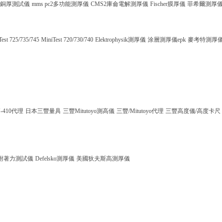
銅厚測試儀
mms pc2多功能測厚儀
CMS2庫侖電解測厚儀
Fischer膜厚儀
菲希爾測厚
Test 725/735/745
MiniTest 720/730/740
Elektrophysik測厚儀
涂層測厚儀epk
麥考特測厚
-410代理
日本三豐量具
三豐Mitutoyo測高儀
三豐/Mitutoyo代理
三豐高度儀/高度卡尺
附著力測試儀
Defelsko測厚儀
美國狄夫斯高測厚儀