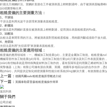
針描法又稱觸針法。當觸針直接在工件被測表面上輕輕劃過時，由于被測表面輪廓
(jù)或圖形輸出來。
粗糙度儀的主要測量方法：
1、干涉法
干涉法是利用光波干涉原理來測量表面粗糙度。
2、針描法
針描法是利用觸針直接在被測表面上輕輕劃過，從而測出表面粗糙度的Ra值。
3、比較法
比較法是車間常用的方法。將被測表面對照粗糙度樣板，用肉眼判斷或借助于放大鏡
4、光切法
光切法是利用"光切原理"來測量表面粗糙度。
粗糙度儀的主要應用領域：
糙度儀的應用領域有：一、機械加工制造業(yè)，主要是金屬加工制造。粗糙度儀zu
機械零部件加工制造業(yè)等等。這些加工制造行業(yè)只要涉及到工件表面質量的，對于粗糙度
(xiàn)有些軸承就是用特殊陶瓷材料加工制作的，還有泵閥等是利用聚乙烯材料加工制成的
篤摯儀器（上海）有限公司擁有源自美國、英國、德國等多地區(qū)的合作伙伴，憑借
戰(zhàn)，共同提供定制化精密測量和性能分析系統(tǒng)解決方案，有效推動企業(yè)
上一篇：
德國馬爾mahr粗糙度儀原理概述介紹
下一篇：
英國泰勒霍普森粗糙度儀操作簡單
返回列表
關于我們
公司介紹