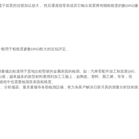
過電子裝置把信號加以放大， 然后通過指零表或其它輸出裝置將有關粗糙度的數(shù)據
粗糙度參數(shù)較大的近似評定。
測量儀比較適用于質地比較堅硬的金屬表面的檢測。如：汽車零配件加工制造業(yè)、
，越來越多的新型材料應用到加工工藝上，如陶瓷、塑料、聚乙烯，等等，現
工過程中也需要檢測其表面粗糙度。
驗儀器、分析儀器、量具量儀等各類檢測設備，努力為客戶解決日新月異的測量分析技術挑