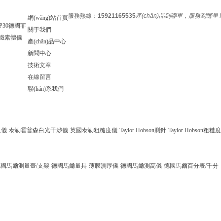
服務熱線：
15921165535
產(chǎn)品到哪里，服務到哪里 !
網(wǎng)站首頁
DMP30德國菲
關于我們
30鐵素體儀
產(chǎn)品中心
新聞中心
技術文章
在線留言
聯(lián)系我們
度儀
泰勒霍普森白光干涉儀
英國泰勒粗糙度儀
Taylor Hobson測針
Taylor Hobson粗糙度
德國馬爾測量臺/支架
德國馬爾量具
薄膜測厚儀
德國馬爾測高儀
德國馬爾百分表/千分