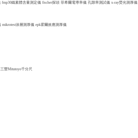
儀
fmp30鐵素體含量測定儀
fischer探頭
菲希爾電導率儀
孔隙率測試儀
x-ray熒光測厚儀
儀
mikrotest涂層測厚儀
epk霍爾效應測厚儀
三豐Mitutoyo千分尺