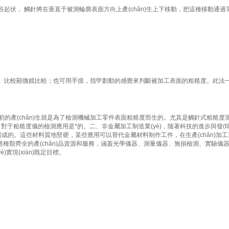
峰谷起伏， 觸針將在垂直于被測輪廓表面方向上產(chǎn)生上下移動，把這種移動通
、比較顯微鏡比較；也可用手摸，指甲劃動的感覺來判斷被加工表面的粗糙度。此法一般用于
i初的產(chǎn)生就是為了檢測機械加工零件表面粗糙度而生的。尤其是觸針式粗糙度
儀的檢測應用是*的。二、非金屬加工制造業(yè)，隨著科技的進步與發(fā)展
。這些材料質地堅硬，某些應用可以替代金屬材料制作工件，在生產(chǎn)加
種類齊全的產(chǎn)品資源和服務，涵蓋光學儀器、測量儀器、無損檢測、實
實現(xiàn)既定目標。