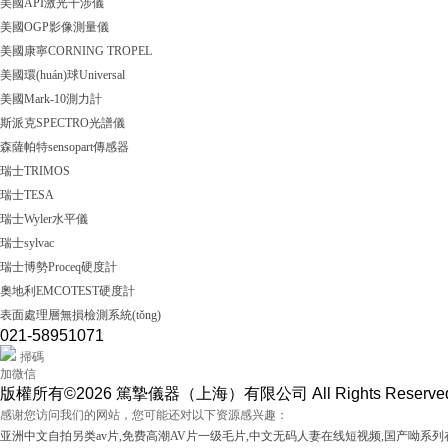
美國API激光干涉儀
美國OGP影像測量儀
美國康寧CORNING TROPEL
美國環(huán)球Universal
美國Mark-10測力計
斯派克SPECTRO光譜儀
森薩帕特sensopart傳感器
瑞士TRIMOS
瑞士TESA
瑞士Wyler水平儀
瑞士sylvac
瑞士博勢Proceq硬度計
奧地利EMCOTEST硬度計
表面處理層無損檢測系統(tǒng)
021-58951071
掃碼
加微信
版權所有©2026 篤摯儀器（上海）有限公司 All Rights Reserv
感谢您访问我们的网站，您可能还对以下资源感兴趣：
亚洲中文自拍另类av片,免费高潮AV片一级毛片,中文无码人妻在线短视频,国产呦系