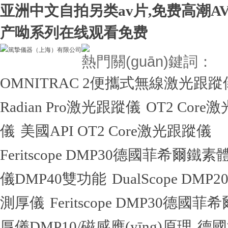
亚洲中文自拍另类av片,免费高潮A
产呦系列在线观看免费
熱門關(guān)鍵詞：
OMNITRAC 2便攜式無線激光跟蹤
Radian Pro激光跟蹤儀
OT2 Core
儀
美國API OT2 Core激光跟蹤儀
Feritscope DMP30德國菲希爾鐵
儀DMP40雙功能
DualScope D
測厚儀
Feritscope DMP30德
厚儀DMP10/磁感應(yīng)原理
德國