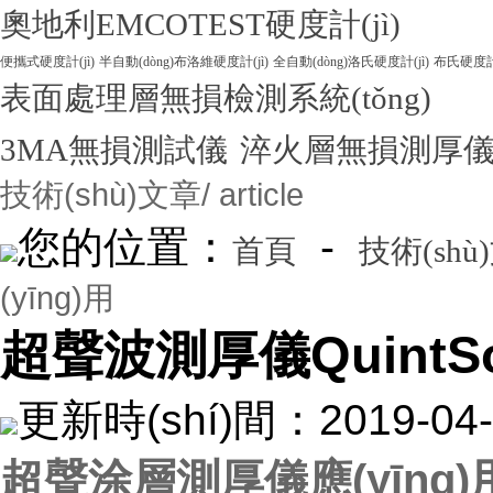
奧地利EMCOTEST硬度計(jì)
便攜式硬度計(jì)
半自動(dòng)布洛維硬度計(jì)
全自動(dòng)洛氏硬度計(jì)
布氏硬度計(
表面處理層無損檢測系統(tǒng)
3MA無損測試儀
淬火層無損測厚
技術(shù)文章
/ article
您的位置：
-
首頁
技術(shù
(yīng)用
超聲波測厚儀QuintSon
更新時(shí)間：2019-
超聲涂層測厚儀應(yīng)