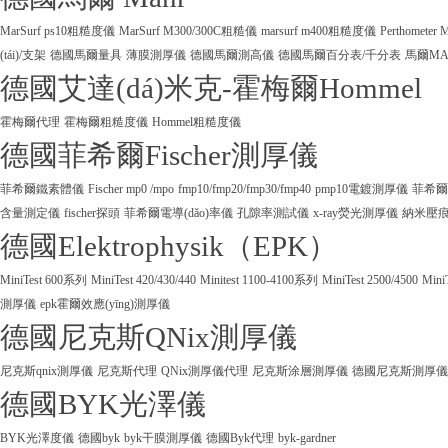
MarSurf ps10粗糙度儀
MarSurf M300/300C粗糙儀
marsurf m400粗糙度儀
Perthometer
(tái)/支架
德國馬爾量具
薄膜測厚儀
德國馬爾測高儀
德國馬爾百分表/千分表
馬爾M
德國艾達(dá)米克-霍梅爾Hommel
霍梅爾代理
霍梅爾粗糙度儀
Hommel粗糙度儀
德國菲希爾Fischer測厚儀
菲希爾鐵素體儀
Fischer mp0 /mpo
fmp10/fmp20/fmp30/fmp40
pmp10電鍍測厚儀
菲希爾
含量測定儀
fischer探頭
菲希爾電導(dǎo)率儀
孔隙率測試儀
x-ray熒光測厚儀
納米壓
德國Elektrophysik（EPK）
MiniTest 600系列
MiniTest 420/430/440
Minitest 1100-4100系列
MiniTest 2500/4500
Mini
測厚儀
epk霍爾效應(yīng)測厚儀
德國尼克斯QNix測厚儀
尼克斯qnix測厚儀
尼克斯代理
QNix測厚儀代理
尼克斯涂層測厚儀
德國尼克斯測厚儀
德國BYK光澤儀
BYK光澤度儀
德國byk
byk干膜測厚儀
德國Byk代理
byk-gardner