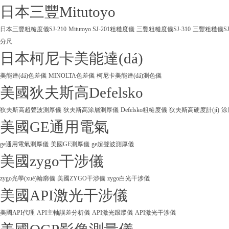
日本三豐Mitutoyo
日本三豐粗糙度儀SJ-210
Mitutoyo SJ-201粗糙度儀
三豐粗糙度儀SJ-310
三豐粗糙儀SJ
分尺
日本柯尼卡美能達(dá)
美能達(dá)色差儀
MINOLTA色差儀
柯尼卡美能達(dá)測色儀
美國狄夫斯高Defelsko
狄夫斯高超聲波測厚儀
狄夫斯高涂層測厚儀
Defelsko粗糙度儀
狄夫斯高硬度計(jì)
涂
美國GE通用電氣
ge通用電氣測厚儀
美國GE測厚儀
ge超聲波測厚儀
美國zygo干涉儀
zygo光學(xué)輪廓儀
美國ZYGO干涉儀
zygo白光干涉儀
美國API激光干涉儀
美國API代理
API主軸誤差分析儀
API激光跟蹤儀
API激光干涉儀