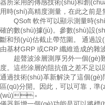
器所采用的傳感技術(shù)和創(chuàng
用時(shí)高精度測量，在此之前是無法實
QSoft 軟件可以顯示測量時(sh
確的數(shù)據(jù)。參數(shù)
斷和預(yù)估截止帶范圍。 通過設
由基材GRP 或CRP 纖維造成的雜
超聲波涂層測厚另外一個(gè)難點
度。這些涂層的阻抗值之差不足以區(q
通過技術(shù)革新解決了這個(g
區(qū)分開。因此，可以可靠，
(wù)。
儀器新增一個(gè)功能是可以將標(bi