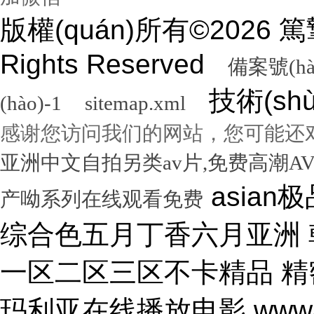
版權(quán)所有©2026
Rights Reserved
備案號(hà
技術(sh
(hào)-1
sitemap.xml
感谢您访问我们的网站，您可能还
亚洲中文自拍另类av片,免费高潮A
asian极品呦女xx 黑人尻亚洲女人 激情综合色五月丁香六月亚洲 韩国激情电影华丽的外出 国产一区二区三区不卡精品 精密机械一区二区三区天堂 小泽玛利亚在线播放电影 www在线一区 国产v综合v亚洲欧美久久 性无码专区一色吊丝中文字幕 朝鲜美女黑毛bbw 大香蕉伊人手机在线观看 色国产在线视频一区二区 亚洲无人区天空码头IV 天天躁夜夜躁狠狠躁99 15min摘花出血视频 免费男女黑网站 国产综合精品久久99之一 蜜桃臀无码内射一区二区三区 国产色情18一20岁片a片 正在播放骚 湿 无码福利一区二区不卡片 人人妻人人澡人人爽精品日 日本1区2区3区4区国色 口国产成人高清在线播放 精品一区二区三区在线观看 影音先锋aⅤ无码资源网 男生使劲操女生喷水视频 久久91久久久久久久久 欧美乱妇高清无乱码免费 人与兽黄色视频 免费男人日女人 高潮来了 用力黄片入口 久久精品国产亚洲成人av 中国鸡巴插屄屄 国产精品视频一区啪啪啪 国产精品成人无码视频 亚洲一区二区三区电影在线 亚洲成人无码77777 日韩一中文字幕在线视频 大鸡吧逼逼碰撞 美女被干777 全彩无码里番本子库 国产成人无码a区视频在线观看 玩弄放荡人妻一区二区三 黑丝美女自慰被大鸡巴操 日韩精品一区 久久亚洲av不卡一区二区 操你骚逼www 理论片午午伦夜理片久久 中文字幕无码亚洲a人片 美女操大黑鸡巴 老色鬼久久亚洲av按摩 欧美美女人体艺术 逼逼逼逼啊啊嗯嗯啊视频 69成人免费视频无码专区 免费又爽又大又高潮视频 欧美日韩一二三区在线视频 亚洲精品中文字幕第十页 青青操在线观看国产视频 色婷婷亚洲十月十月色天 啊啊啊湿了视频在线观看 三十路四十路五十路熟女 国产一区二区在线观看天堂 女人张开腿让男人桶视频 bibi av 日本69视频在线免费观看 无码人妻一区二区三区一 在线观看激情av一区二区 日日天天日天天谢天天日 国产迷晕三个美女的网站 一本到在线观看免费收看 国产亚洲无遮挡美女视频 日本网站在线观看一区二区 肏 少 妇 屄 在 线 丝袜制服shemale 美女裸体爆乳张开腿喷水 免费看成人午夜福利专区 gv在线无码男男gay 国产重口老太和变态小伙 随时都能干的校园运动会 VIP可见久久伊人婷婷 国产一级毛片一区二区视频 国产精品久久99简爱亚洲 吧吧吧影院伦理片在线观看 国产精品一二三四区视频 日韩区一区二在线观看视频 黄色片《男人操女人逼》 大香蕉久久日韩91蜜桃 30年驾龄老司机告诉你 91亚洲国产成人精品看片 把屌插进女人的逼里视频 大香蕉porn在线视频 成人性生交大片免费看96 最新亚洲人成无码网www电影 男生机桶女生小穴的视频 久久综合给合久久狠狠狠 国产呦系列一区二区三区 国产特级看欧美日韩中文 欧美大肉棒抽插骚逼视频 国产又色又爽无遮挡免费 男人天堂久久久一区二区 日本人与黑人牲交交免费 亚洲大片免费资源网站片 国产精品原创巨av 性感美女被操逼 美女污骚逼喷水白虎白浆 久久久久亚洲日本欧美视频 天天摸夜夜摸夜夜狠狠添 五险交满15能领多少钱 国产一卡二卡三卡四卡兔 国产综合23p 中国东北老熟妇做爰网视频 一级国产片在线观看免费 欧美黑人欧美精品刺激 激情综合色综合啪啪开心 群交视频大鸡巴 国产三级精品三级男人的天堂 么公在果树林征服了小雪 解开奶罩吸奶头高潮AV 丰满多毛的少妇 国产精品亚洲一区二区久久 黑人和中国熟女啪啪视频 香蕉视频成人网在线观看 荷兰小妓女高潮βbbw 日韩一区二区经典在线视频 学长让我夹震蛋自慰给他看 WWW亚洲精品久久久乳 免费看点www逼里逼里 手机亚洲第一页 夫妻性生活黄色一级大片 久久综合九色 免费看欧美日韩特级黄片 美女高潮久久免费观看国产 又粗又大又硬毛片免费看 欧美日韩成人大片p内射 草莓视频成视频在线观看 无码专区 人妻系列 在线 日本不卡一区二区三区四区 三级片在线观看国产三级 办公室国产a国产片免费 久久无码!视频 国产成年无码aⅤ片在线 大鸡巴插美女小穴动态图 国产亚洲aaa在线观看 一级二级三一片内射视频 在线观看欧美视频一区二区 被玩环了外高冷老师动漫 动漫男女操鸡巴射精网站 啊啊啊啊大鸡巴操我视频 婷婷综合久久中文字幕蜜桃三电影 色婷五月综激情亚洲综合 久久精品国产自清天天线 日本免费播放一区二区视频 丰满多毛的少妇 舔骚妇淫穴网站 最好看免费观看高清大全 99国产欧美另类久久片 人体艺术在线观看 成在人线视频男人的天堂 国产成人视a片品免费 东京热无码av一区二区 一道本中文字幕在线观看 嗯～好爽射进去强奸啊～ 真人作爱试看120分钟 在线观看国产三级片视频 国产极品高颜值美女到高潮 国产精品高清国产三级av 久久久无码专区中文字幕 推特网红91露出樱桃味 日本不卡码一区二区三区 小骚逼啪啪视频 男男无专砖码高清在线观看 亚洲精品国产精品国产自产 日韩人妻无码一区二区三区综合部 久久久久久久影视一级片 久久久这里有精品999 日本阿v片一区二区三区 俄罗斯小伙狂操黑妹小穴 精品国产第国产综合精品 欧美少妇xxx 国产成人三级片在线播放 国产一二三区好的精华液 裸体美女被艹,内射情趣 18禁成人免费无码网站 国产综合精品99久久久久 中文国产成人精品久久 久久精品久久久国产区蓝牛 1314520美女鸡巴 熟女人又色又紧又爽又黄 国产精品人妻久久久久久 亚洲色无码影院 女人被操的黄色视频网站 精品国产乱码一区二区三区 在线视频最新综合激情网 色综合中文字幕综合电影 操女人嫩逼大片 一 级 黄 色 片免费网站 国模叶桐尿喷337p人体 久久久久
产呦系列在线观看免费