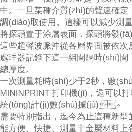
中。一旦某種介質(zhì)的聲速確定
調(diào)取使用。這樣可以減少測量時(shí
將探頭置于涂層表面，探頭將發(fā)出
這些超聲波脈沖從各層界面被依次
處理器記錄下這一組間隔時(shí)間，經
總厚度。
一次測量耗時(shí)少于2秒，數(shù
MININPRINT 打印機(jī)，還
統(tǒng)計(jì)數(shù)據(jù)。
需要特別指出，迄今為止這種新型的 Qu
能方便、快捷、測量非金屬材料