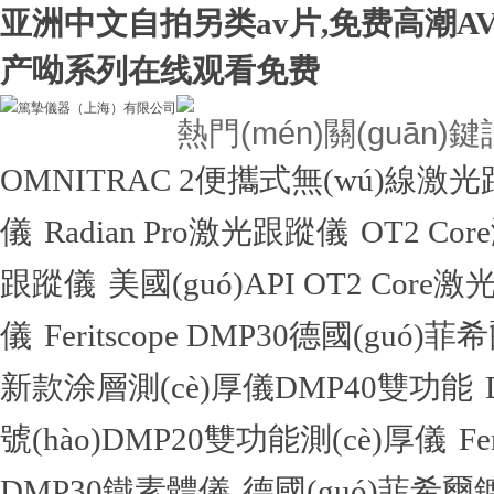
亚洲中文自拍另类av片,免费高潮A
产呦系列在线观看免费
熱門(mén)關(guān)
OMNITRAC 2便攜式無(wú)線激
儀
Radian Pro激光跟蹤儀
OT2 Co
跟蹤儀
美國(guó)API OT2 Core
儀
Feritscope DMP30德國(guó)
新款涂層測(cè)厚儀DMP40雙功能
號(hào)DMP20雙功能測(cè)厚儀
F
DMP30鐵素體儀
德國(guó)菲希爾鍍