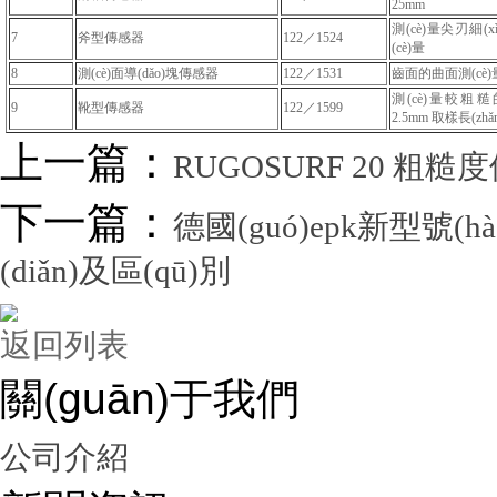
25mm
測(cè)量尖刃細(x
7
斧型傳感器
122／1524
(cè)量
8
測(cè)面導(dǎo)塊傳感器
122／1531
齒面的曲面測(cè)
測(cè)量較
9
靴型傳感器
122／1599
2.5mm 取樣長(zhǎ
上一篇：
RUGOSURF 20 粗糙度
下一篇：
德國(guó)epk新型號(hào
(diǎn)及區(qū)別
返回列表
關(guān)于我們
公司介紹