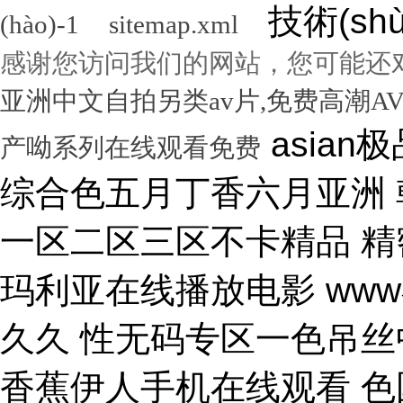
技術(sh
(hào)-1
sitemap.xml
感谢您访问我们的网站，您可能还
亚洲中文自拍另类av片,免费高潮A
asian极品呦女xx 黑人尻亚洲女人 激情综合色五月丁香六月亚洲 韩国激情电影华丽的外出 国产一区二区三区不卡精品 精密机械一区二区三区天堂 小泽玛利亚在线播放电影 www在线一区 国产v综合v亚洲欧美久久 性无码专区一色吊丝中文字幕 朝鲜美女黑毛bbw 大香蕉伊人手机在线观看 色国产在线视频一区二区 亚洲无人区天空码头IV 天天躁夜夜躁狠狠躁99 15min摘花出血视频 免费男女黑网站 国产综合精品久久99之一 蜜桃臀无码内射一区二区三区 国产色情18一20岁片a片 正在播放骚 湿 无码福利一区二区不卡片 人人妻人人澡人人爽精品日 日本1区2区3区4区国色 口国产成人高清在线播放 精品一区二区三区在线观看 影音先锋aⅤ无码资源网 男生使劲操女生喷水视频 久久91久久久久久久久 欧美乱妇高清无乱码免费 人与兽黄色视频 免费男人日女人 高潮来了 用力黄片入口 久久精品国产亚洲成人av 中国鸡巴插屄屄 国产精品视频一区啪啪啪 国产精品成人无码视频 亚洲一区二区三区电影在线 亚洲成人无码77777 日韩一中文字幕在线视频 大鸡吧逼逼碰撞 美女被干777 全彩无码里番本子库 国产成人无码a区视频在线观看 玩弄放荡人妻一区二区三 黑丝美女自慰被大鸡巴操 日韩精品一区 久久亚洲av不卡一区二区 操你骚逼www 理论片午午伦夜理片久久 中文字幕无码亚洲a人片 美女操大黑鸡巴 老色鬼久久亚洲av按摩 欧美美女人体艺术 逼逼逼逼啊啊嗯嗯啊视频 69成人免费视频无码专区 免费又爽又大又高潮视频 欧美日韩一二三区在线视频 亚洲精品中文字幕第十页 青青操在线观看国产视频 色婷婷亚洲十月十月色天 啊啊啊湿了视频在线观看 三十路四十路五十路熟女 国产一区二区在线观看天堂 女人张开腿让男人桶视频 bibi av 日本69视频在线免费观看 无码人妻一区二区三区一 在线观看激情av一区二区 日日天天日天天谢天天日 国产迷晕三个美女的网站 一本到在线观看免费收看 国产亚洲无遮挡美女视频 日本网站在线观看一区二区 肏 少 妇 屄 在 线 丝袜制服shemale 美女裸体爆乳张开腿喷水 免费看成人午夜福利专区 gv在线无码男男gay 国产重口老太和变态小伙 随时都能干的校园运动会 VIP可见久久伊人婷婷 国产一级毛片一区二区视频 国产精品久久99简爱亚洲 吧吧吧影院伦理片在线观看 国产精品一二三四区视频 日韩区一区二在线观看视频 黄色片《男人操女人逼》 大香蕉久久日韩91蜜桃 30年驾龄老司机告诉你 91亚洲国产成人精品看片 把屌插进女人的逼里视频 大香蕉porn在线视频 成人性生交大片免费看96 最新亚洲人成无码网www电影 男生机桶女生小穴的视频 久久综合给合久久狠狠狠 国产呦系列一区二区三区 国产特级看欧美日韩中文 欧美大肉棒抽插骚逼视频 国产又色又爽无遮挡免费 男人天堂久久久一区二区 日本人与黑人牲交交免费 亚洲大片免费资源网站片 国产精品原创巨av 性感美女被操逼 美女污骚逼喷水白虎白浆 久久久久亚洲日本欧美视频 天天摸夜夜摸夜夜狠狠添 五险交满15能领多少钱 国产一卡二卡三卡四卡兔 国产综合23p 中国东北老熟妇做爰网视频 一级国产片在线观看免费 欧美黑人欧美精品刺激 激情综合色综合啪啪开心 群交视频大鸡巴 国产三级精品三级男人的天堂 么公在果树林征服了小雪 解开奶罩吸奶头高潮AV 丰满多毛的少妇 国产精品亚洲一区二区久久 黑人和中国熟女啪啪视频 香蕉视频成人网在线观看 荷兰小妓女高潮βbbw 日韩一区二区经典在线视频 学长让我夹震蛋自慰给他看 WWW亚洲精品久久久乳 免费看点www逼里逼里 手机亚洲第一页 夫妻性生活黄色一级大片 久久综合九色 免费看欧美日韩特级黄片 美女高潮久久免费观看国产 又粗又大又硬毛片免费看 欧美日韩成人大片p内射 草莓视频成视频在线观看 无码专区 人妻系列 在线 日本不卡一区二区三区四区 三级片在线观看国产三级 办公室国产a国产片免费 久久无码!视频 国产成年无码aⅤ片在线 大鸡巴插美女小穴动态图 国产亚洲aaa在线观看 一级二级三一片内射视频 在线观看欧美视频一区二区 被玩环了外高冷老师动漫 动漫男女操鸡巴射精网站 啊啊啊啊大鸡巴操我视频 婷婷综合久久中文字幕蜜桃三电影 色婷五月综激情亚洲综合 久久精品国产自清天天线 日本免费播放一区二区视频 丰满多毛的少妇 舔骚妇淫穴网站 最好看免费观看高清大全 99国产欧美另类久久片 人体艺术在线观看 成在人线视频男人的天堂 国产成人视a片品免费 东京热无码av一区二区 一道本中文字幕在线观看 嗯～好爽射进去强奸啊～ 真人作爱试看120分钟 在线观看国产三级片视频 国产极品高颜值美女到高潮 国产精品高清国产三级av 久久久无码专区中文字幕 推特网红91露出樱桃味 日本不卡码一区二区三区 小骚逼啪啪视频 男男无专砖码高清在线观看 亚洲精品国产精品国产自产 日韩人妻无码一区二区三区综合部 久久久久久久影视一级片 久久久这里有精品999 日本阿v片一区二区三区 俄罗斯小伙狂操黑妹小穴 精品国产第国产综合精品 欧美少妇xxx 国产成人三级片在线播放 国产一二三区好的精华液 裸体美女被艹,内射情趣 18禁成人免费无码网站 国产综合精品99久久久久 中文国产成人精品久久 久久精品久久久国产区蓝牛 1314520美女鸡巴 熟女人又色又紧又爽又黄 国产精品人妻久久久久久 亚洲色无码影院 女人被操的黄色视频网站 精品国产乱码一区二区三区 在线视频最新综合激情网 色综合中文字幕综合电影 操女人嫩逼大片 一 级 黄 色 片免费网站 国模叶桐尿喷337p人体 久久久久
产呦系列在线观看免费