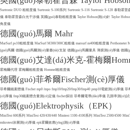
英國(guó)泰勒霍普森 Taylor Hobso
Surtronic DUO 粗糙度儀
Surtronic S-100系列
Surtronic S-116
Surtronic S-128
泰勒霍普森Ta
儀
泰勒霍普森白光干涉儀
英國(guó)泰勒粗糙度儀
Taylor Hobson測(cè)針
Taylor Ho
角度儀
德國(guó)馬爾 Mahr
MarSurf ps10粗糙度儀
MarSurf M300/300C粗糙儀
marsurf m400粗糙度儀
Perthometer
(guó)馬爾
德國(guó)馬爾測(cè)量臺(tái)/支架
德國(guó)馬爾量具
薄膜測(cè)厚儀
德國(g
德國(guó)艾達(dá)米克-霍梅爾Hom
霍梅爾代理
霍梅爾粗糙度儀
Hommel粗糙度儀
德國(guó)菲希爾Fischer測(cè)厚儀
菲希爾鐵素體儀
Fischer mp0 /mpo
fmp10/fmp20/fmp30/fmp40
pmp10電鍍測(cè)厚儀
菲
(cè)厚儀
fmp30鐵素體含量測(cè)定儀
fischer探頭
菲希爾電導(dǎo)率儀
孔隙率測(cè)
德國(guó)Elektrophysik（EPK）
MiniTest 600系列
MiniTest 420/430/440
Minitest 1100-4100系列
MiniTest 2500/4500
Mini
mikrotest涂層測(cè)厚儀
epk霍爾效應(yīng)測(cè)厚儀