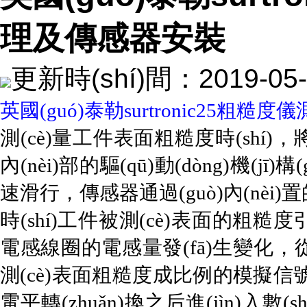
理及傳感器安裝
更新時(shí)間：2019-
英國(guó)泰勒surtronic25粗糙度儀
測(cè)量工件表面粗糙度時(shí)
內(nèi)部的驅(qū)動(dòng)機(jī
速滑行，傳感器通過(guò)內(nèi
時(shí)工件被測(cè)表面的粗糙
電感線圈的電感量發(fā)生變化
測(cè)表面粗糙度成比例的模擬信號(hà
電平轉(zhuǎn)換之后進(jìn)入數(s