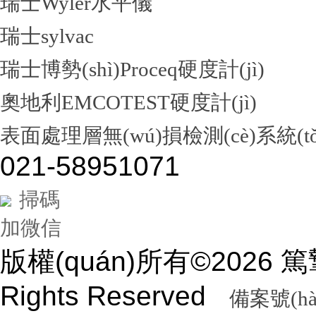
瑞士Wyler水平儀
瑞士sylvac
瑞士博勢(shì)Proceq硬度計(jì)
奧地利EMCOTEST硬度計(jì)
表面處理層無(wú)損檢測(cè)系統(tǒ
021-58951071
掃碼
加微信
版權(quán)所有©2026
Rights Reserved
備案號(hà