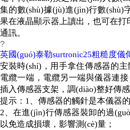
集的數(shù)據(jù)進(jìn)行數(shù
果在液晶顯示器上讀出，也可在打印機(
通訊。
?
英國(guó)泰勒surtronic25粗糙
安裝時(shí)，用手拿住傳感器的主
電纜一端，電纜另一端與儀器連接
插入傳感器支架，調(diào)整好傳感
提示：1、傳感器的觸針是本儀器的關(g
2、在進(jìn)行傳感器裝卸的過(guò
以免造成損壞，影響測(cè)量；