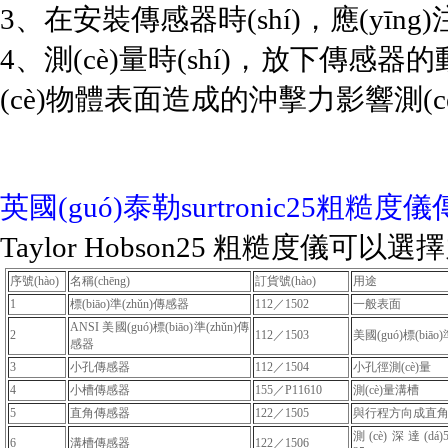
3、在安裝傳感器時(shí)，應(y
4、測(cè)量時(shí)，放下傳感器
(cè)物體表面造成的沖擊力影響測(cè)試
英國(guó)泰勒surtronic25粗糙
Taylor Hobson25 粗糙度儀可以選
序號(hào)
名稱(chēng)
訂貨號(hào)
用途
1
標(biāo)準(zhǔn)傳感器
112／1502
一般表面
ANSI 美國(guó)標(biāo)準(zhǔn)傳
2
112／1503
美國(guó)標(biāo)
感器
3
小孔傳感器
112／1504
小孔徑測(cè)量
4
小槽傳感器
155／P11610
測(cè)量溝槽
5
直角傳感器
122／1505
與行程方向成直角的
測(cè)深達(dá
6
溝槽傳感器
122／1506