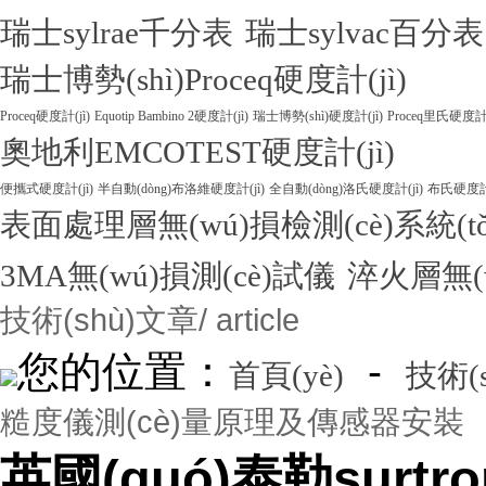
瑞士sylrae千分表
瑞士sylvac百分表
瑞士博勢(shì)Proceq硬度計(jì)
Proceq硬度計(jì)
Equotip Bambino 2硬度計(jì)
瑞士博勢(shì)硬度計(jì)
Proceq里氏硬度計(
奧地利EMCOTEST硬度計(jì)
便攜式硬度計(jì)
半自動(dòng)布洛維硬度計(jì)
全自動(dòng)洛氏硬度計(jì)
布氏硬度計(
表面處理層無(wú)損檢測(cè)系統(tǒ
3MA無(wú)損測(cè)試儀
淬火層無(w
技術(shù)文章
/ article
您的位置：
-
首頁(yè)
技術(
糙度儀測(cè)量原理及傳感器安裝
英國(guó)泰勒surtr