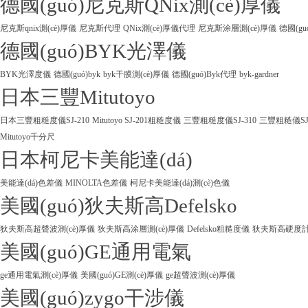
德國(guó)尼克斯QNix測(cè)厚儀
尼克斯qnix測(cè)厚儀
尼克斯代理
QNix測(cè)厚儀代理
尼克斯涂層測(cè)厚儀
德國(gu
德國(guó)BYK光澤儀
BYK光澤度儀
德國(guó)byk
byk干膜測(cè)厚儀
德國(guó)Byk代理
byk-gardner
日本三豐Mitutoyo
日本三豐粗糙度儀SJ-210
Mitutoyo SJ-201粗糙度儀
三豐粗糙度儀SJ-310
三豐粗糙儀SJ
Mitutoyo千分尺
日本柯尼卡美能達(dá)
美能達(dá)色差儀
MINOLTA色差儀
柯尼卡美能達(dá)測(cè)色儀
美國(guó)狄夫斯高Defelsko
狄夫斯高超聲波測(cè)厚儀
狄夫斯高涂層測(cè)厚儀
Defelsko粗糙度儀
狄夫斯高硬度計(j
美國(guó)GE通用電氣
ge通用電氣測(cè)厚儀
美國(guó)GE測(cè)厚儀
ge超聲波測(cè)厚儀
美國(guó)zygo干涉儀