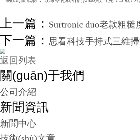
測(cè)量底材，做歸零化或者調(diào)校（見 7.3 或7.4）
上一篇：
Surtronic duo老款
下一篇：
思看科技手持式三維掃描
返回列表
關(guān)于我們
公司介紹
新聞資訊
新聞中心
技術(shù)文章