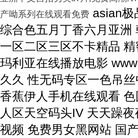
asian极品呦女xx 黑人尻亚洲女人 激情综合色五月丁香六月亚洲 韩国激情电影华丽的外出 国产一区二区三区不卡精品 精密机械一区二区三区天堂 小泽玛利亚在线播放电影 www在线一区 国产v综合v亚洲欧美久久 性无码专区一色吊丝中文字幕 朝鲜美女黑毛bbw 大香蕉伊人手机在线观看 色国产在线视频一区二区 亚洲无人区天空码头IV 天天躁夜夜躁狠狠躁99 15min摘花出血视频 免费男女黑网站 国产综合精品久久99之一 蜜桃臀无码内射一区二区三区 国产色情18一20岁片a片 正在播放骚 湿 无码福利一区二区不卡片 人人妻人人澡人人爽精品日 日本1区2区3区4区国色 口国产成人高清在线播放 精品一区二区三区在线观看 影音先锋aⅤ无码资源网 男生使劲操女生喷水视频 久久91久久久久久久久 欧美乱妇高清无乱码免费 人与兽黄色视频 免费男人日女人 高潮来了 用力黄片入口 久久精品国产亚洲成人av 中国鸡巴插屄屄 国产精品视频一区啪啪啪 国产精品成人无码视频 亚洲一区二区三区电影在线 亚洲成人无码77777 日韩一中文字幕在线视频 大鸡吧逼逼碰撞 美女被干777 全彩无码里番本子库 国产成人无码a区视频在线观看 玩弄放荡人妻一区二区三 黑丝美女自慰被大鸡巴操 日韩精品一区 久久亚洲av不卡一区二区 操你骚逼www 理论片午午伦夜理片久久 中文字幕无码亚洲a人片 美女操大黑鸡巴 老色鬼久久亚洲av按摩 欧美美女人体艺术 逼逼逼逼啊啊嗯嗯啊视频 69成人免费视频无码专区 免费又爽又大又高潮视频 欧美日韩一二三区在线视频 亚洲精品中文字幕第十页 青青操在线观看国产视频 色婷婷亚洲十月十月色天 啊啊啊湿了视频在线观看 三十路四十路五十路熟女 国产一区二区在线观看天堂 女人张开腿让男人桶视频 bibi av 日本69视频在线免费观看 无码人妻一区二区三区一 在线观看激情av一区二区 日日天天日天天谢天天日 国产迷晕三个美女的网站 一本到在线观看免费收看 国产亚洲无遮挡美女视频 日本网站在线观看一区二区 肏 少 妇 屄 在 线 丝袜制服shemale 美女裸体爆乳张开腿喷水 免费看成人午夜福利专区 gv在线无码男男gay 国产重口老太和变态小伙 随时都能干的校园运动会 VIP可见久久伊人婷婷 国产一级毛片一区二区视频 国产精品久久99简爱亚洲 吧吧吧影院伦理片在线观看 国产精品一二三四区视频 日韩区一区二在线观看视频 黄色片《男人操女人逼》 大香蕉久久日韩91蜜桃 30年驾龄老司机告诉你 91亚洲国产成人精品看片 把屌插进女人的逼里视频 大香蕉porn在线视频 成人性生交大片免费看96 最新亚洲人成无码网www电影 男生机桶女生小穴的视频 久久综合给合久久狠狠狠 国产呦系列一区二区三区 国产特级看欧美日韩中文 欧美大肉棒抽插骚逼视频 国产又色又爽无遮挡免费 男人天堂久久久一区二区 日本人与黑人牲交交免费 亚洲大片免费资源网站片 国产精品原创巨av 性感美女被操逼 美女污骚逼喷水白虎白浆 久久久久亚洲日本欧美视频 天天摸夜夜摸夜夜狠狠添 五险交满15能领多少钱 国产一卡二卡三卡四卡兔 国产综合23p 中国东北老熟妇做爰网视频 一级国产片在线观看免费 欧美黑人欧美精品刺激 激情综合色综合啪啪开心 群交视频大鸡巴 国产三级精品三级男人的天堂 么公在果树林征服了小雪 解开奶罩吸奶头高潮AV 丰满多毛的少妇 国产精品亚洲一区二区久久 黑人和中国熟女啪啪视频 香蕉视频成人网在线观看 荷兰小妓女高潮βbbw 日韩一区二区经典在线视频 学长让我夹震蛋自慰给他看 WWW亚洲精品久久久乳 免费看点www逼里逼里 手机亚洲第一页 夫妻性生活黄色一级大片 久久综合九色 免费看欧美日韩特级黄片 美女高潮久久免费观看国产 又粗又大又硬毛片免费看 欧美日韩成人大片p内射 草莓视频成视频在线观看 无码专区 人妻系列 在线 日本不卡一区二区三区四区 三级片在线观看国产三级 办公室国产a国产片免费 久久无码!视频 国产成年无码aⅤ片在线 大鸡巴插美女小穴动态图 国产亚洲aaa在线观看 一级二级三一片内射视频 在线观看欧美视频一区二区 被玩环了外高冷老师动漫 动漫男女操鸡巴射精网站 啊啊啊啊大鸡巴操我视频 婷婷综合久久中文字幕蜜桃三电影 色婷五月综激情亚洲综合 久久精品国产自清天天线 日本免费播放一区二区视频 丰满多毛的少妇 舔骚妇淫穴网站 最好看免费观看高清大全 99国产欧美另类久久片 人体艺术在线观看 成在人线视频男人的天堂 国产成人视a片品免费 东京热无码av一区二区 一道本中文字幕在线观看 嗯～好爽射进去强奸啊～ 真人作爱试看120分钟 在线观看国产三级片视频 国产极品高颜值美女到高潮 国产精品高清国产三级av 久久久无码专区中文字幕 推特网红91露出樱桃味 日本不卡码一区二区三区 小骚逼啪啪视频 男男无专砖码高清在线观看 亚洲精品国产精品国产自产 日韩人妻无码一区二区三区综合部 久久久久久久影视一级片 久久久这里有精品999 日本阿v片一区二区三区 俄罗斯小伙狂操黑妹小穴 精品国产第国产综合精品 欧美少妇xxx 国产成人三级片在线播放 国产一二三区好的精华液 裸体美女被艹,内射情趣 18禁成人免费无码网站 国产综合精品99久久久久 中文国产成人精品久久 久久精品久久久国产区蓝牛 1314520美女鸡巴 熟女人又色又紧又爽又黄 国产精品人妻久久久久久 亚洲色无码影院 女人被操的黄色视频网站 精品国产乱码一区二区三区 在线视频最新综合激情网 色综合中文字幕综合电影 操女人嫩逼大片 一 级 黄 色 片免费网站 国模叶桐尿喷337p人体 久久久久
产呦系列在线观看免费