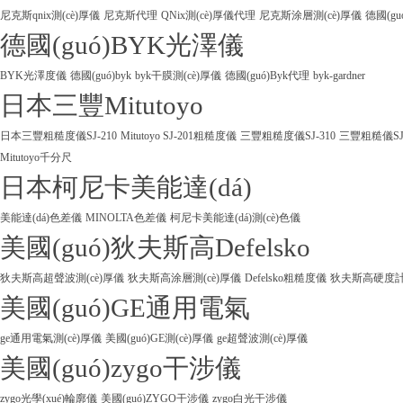
尼克斯qnix測(cè)厚儀
尼克斯代理
QNix測(cè)厚儀代理
尼克斯涂層測(cè)厚儀
德國(gu
德國(guó)BYK光澤儀
BYK光澤度儀
德國(guó)byk
byk干膜測(cè)厚儀
德國(guó)Byk代理
byk-gardner
日本三豐Mitutoyo
日本三豐粗糙度儀SJ-210
Mitutoyo SJ-201粗糙度儀
三豐粗糙度儀SJ-310
三豐粗糙儀SJ
Mitutoyo千分尺
日本柯尼卡美能達(dá)
美能達(dá)色差儀
MINOLTA色差儀
柯尼卡美能達(dá)測(cè)色儀
美國(guó)狄夫斯高Defelsko
狄夫斯高超聲波測(cè)厚儀
狄夫斯高涂層測(cè)厚儀
Defelsko粗糙度儀
狄夫斯高硬度計(j
美國(guó)GE通用電氣
ge通用電氣測(cè)厚儀
美國(guó)GE測(cè)厚儀
ge超聲波測(cè)厚儀
美國(guó)zygo干涉儀
zygo光學(xué)輪廓儀
美國(guó)ZYGO干涉儀
zygo白光干涉儀