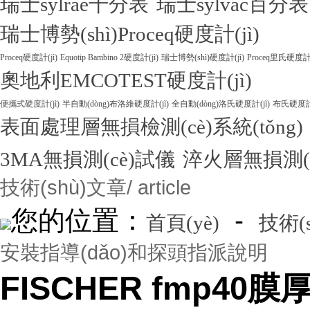
瑞士sylrae千分表
瑞士sylvac百分表
瑞士博勢(shì)Proceq硬度計(jì)
Proceq硬度計(jì)
Equotip Bambino 2硬度計(jì)
瑞士博勢(shì)硬度計(jì)
Proceq里氏硬度計(
奧地利EMCOTEST硬度計(jì)
便攜式硬度計(jì)
半自動(dòng)布洛維硬度計(jì)
全自動(dòng)洛氏硬度計(jì)
布氏硬度計(
表面處理層無損檢測(cè)系統(tǒng)
3MA無損測(cè)試儀
淬火層無損測(
技術(shù)文章
/ article
您的位置：
-
首頁(yè)
技術(
安裝指導(dǎo)和探頭指派說明
FISCHER fmp40