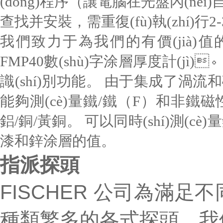
(dòng)程序（讓電腦在光盤內(nèi)自動
查找并安裝，需重復(fù)執(zhí)行
我們致力于為我們的有價(jià)值的客戶
FMP40數(shù)字涂層厚度計(jì)。
識(shí)別功能。 由于集成了渦流和磁感
能夠測(cè)量鐵/鐵（F）和非
鋁/銅/黃銅。 可以同時(shí)測(
漆和鋅涂層的值。
指派探頭
FISCHER 公司為滿足不
種類繁多的各式探頭，我