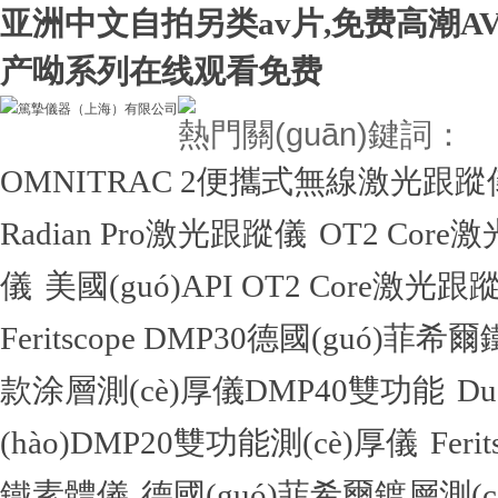
亚洲中文自拍另类av片,免费高潮A
产呦系列在线观看免费
熱門關(guān)鍵詞：
OMNITRAC 2便攜式無線激光跟蹤
Radian Pro激光跟蹤儀
OT2 Core
儀
美國(guó)API OT2 Core激光跟
Feritscope DMP30德國(guó)菲希
款涂層測(cè)厚儀DMP40雙功能
D
(hào)DMP20雙功能測(cè)厚儀
Fer
鐵素體儀
德國(guó)菲希爾鍍層測(cè