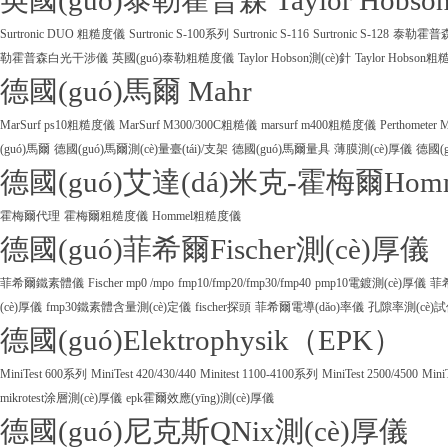
英國(guó)泰勒霍普森 Taylor Hobso
Surtronic DUO 粗糙度儀
Surtronic S-100系列
Surtronic S-116
Surtronic S-128
泰勒霍普森Ta
勒霍普森白光干涉儀
英國(guó)泰勒粗糙度儀
Taylor Hobson測(cè)針
Taylor Hobson
德國(guó)馬爾 Mahr
MarSurf ps10粗糙度儀
MarSurf M300/300C粗糙儀
marsurf m400粗糙度儀
Perthometer
(guó)馬爾
德國(guó)馬爾測(cè)量臺(tái)/支架
德國(guó)馬爾量具
薄膜測(cè)厚儀
德國(g
德國(guó)艾達(dá)米克-霍梅爾Hom
霍梅爾代理
霍梅爾粗糙度儀
Hommel粗糙度儀
德國(guó)菲希爾Fischer測(cè)厚儀
菲希爾鐵素體儀
Fischer mp0 /mpo
fmp10/fmp20/fmp30/fmp40
pmp10電鍍測(cè)厚儀
菲
(cè)厚儀
fmp30鐵素體含量測(cè)定儀
fischer探頭
菲希爾電導(dǎo)率儀
孔隙率測(cè)
德國(guó)Elektrophysik（EPK）
MiniTest 600系列
MiniTest 420/430/440
Minitest 1100-4100系列
MiniTest 2500/4500
Mini
mikrotest涂層測(cè)厚儀
epk霍爾效應(yīng)測(cè)厚儀
德國(guó)尼克斯QNix測(cè)厚儀