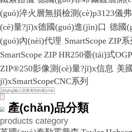
(guó)淬火層無損檢測(cè)p312
(cè)量?jī)x德國(guó)進(jìn)口
德國(
(guó)內(nèi)代理
SmartScope ZIP
SmartScope ZIP HR250臺(tái)式O
ZIP®250影像測(cè)量?jī)x信息
美國
jī)xSmartScopeCNC系列
產(chǎn)品分類
products category