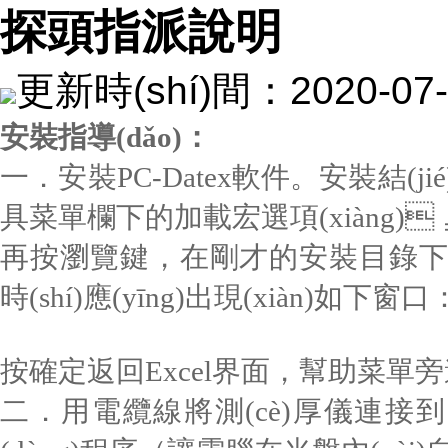
探頭指派說明
更新時(shí)間：2020-
安裝指導(dǎo)：
一．安裝PC-Datex軟件。安裝結(jié)束后
具菜單欄下的加載宏選項(xiàng)
再按瀏覽鍵，在剛才的安裝目錄下找到并點(
時(shí)應(yīng)出現(xiàn)如下窗
按確定返回Excel界面，幫助菜單旁邊將多
二．用電纜線將測(cè)厚儀連接到