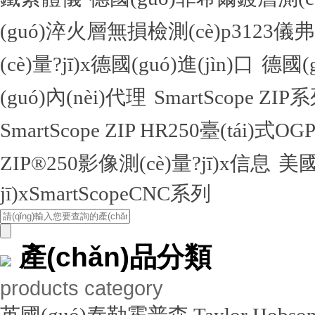
(guó)淬火層無損檢測(cè)p312
(cè)量?jī)x德國(guó)進(jìn)口
德國(
(guó)內(nèi)代理
SmartScope ZIP
SmartScope ZIP HR250臺(tái)式O
ZIP®250影像測(cè)量?jī)x信息
美國
jī)xSmartScopeCNC系列
產(chǎn)品分類
products category