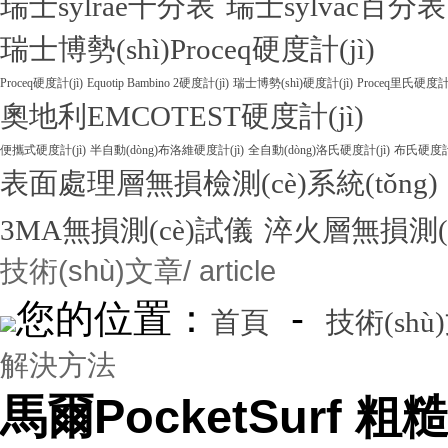
瑞士sylrae千分表
瑞士sylvac百分表
瑞士博勢(shì)Proceq硬度計(jì)
Proceq硬度計(jì)
Equotip Bambino 2硬度計(jì)
瑞士博勢(shì)硬度計(jì)
Proceq里氏硬度計(
奧地利EMCOTEST硬度計(jì)
便攜式硬度計(jì)
半自動(dòng)布洛維硬度計(jì)
全自動(dòng)洛氏硬度計(jì)
布氏硬度計(
表面處理層無損檢測(cè)系統(tǒng)
3MA無損測(cè)試儀
淬火層無損測(
技術(shù)文章
/ article
您的位置：
-
首頁
技術(shù
解決方法
馬爾PocketSurf