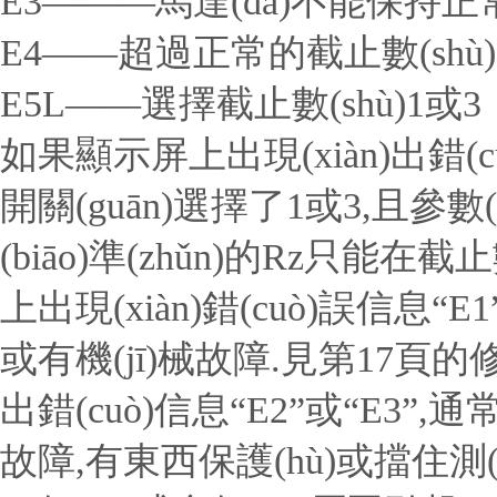
E3———馬達(dá)不能保持
E4——超過正常的截止數(shù)
E5L——選擇截止數(shù)1或3
如果顯示屏上出現(xiàn)出錯(cu
開關(guān)選擇了1或3,且參數(
(biāo)準(zhǔn)的Rz只能在截止
上出現(xiàn)錯(cuò)誤信息“
或有機(jī)械故障.見第17頁的修
出錯(cuò)信息“E2”或“E3”,通常
故障,有東西保護(hù)或擋住測(