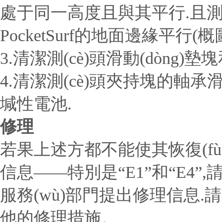
處于同一高度且與其平行.且測
PocketSurf的地面邊緣平行(
3.清潔測(cè)頭滑動(dòng)墊塊
4.清潔測(cè)頭夾持塊的軸承滑
堿性電池.
修理
若果上述方都不能使其恢復(fù)
信息——特別是“E1”和“E4”,請(qǐn
服務(wù)部門提出修理信息.請(q
他的修理措施。