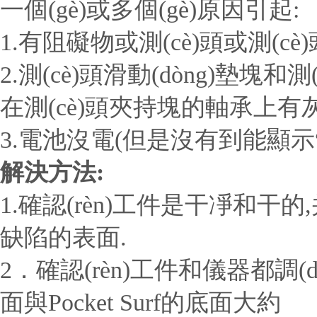
一個(gè)或多個(gè)原因引起:
1.有阻礙物或測(cè)頭或測(c
2.測(cè)頭滑動(dòng)墊塊
在測(cè)頭夾持塊的軸承上有
3.電池沒電(但是沒有到能顯示“L
解決方法:
1.確認(rèn)工件是干凈和干的,并
缺陷的表面.
2．確認(rèn)工件和儀器都調(di
面與Pocket Surf的底面大約