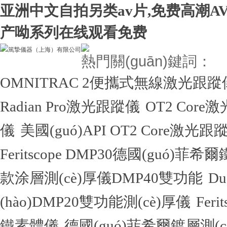
亚洲中文自拍另类av片,免费高潮A
产呦系列在线观看免费
熱門關(guān)鍵詞：
OMNITRAC 2便攜式無線激光跟蹤
Radian Pro激光跟蹤儀
OT2 Core
儀
美國(guó)API OT2 Core激光跟
Feritscope DMP30德國(guó)菲希
款涂層測(cè)厚儀DMP40雙功能
D
(hào)DMP20雙功能測(cè)厚儀
Fer
鐵素體儀
德國(guó)菲希爾鍍層測(cè