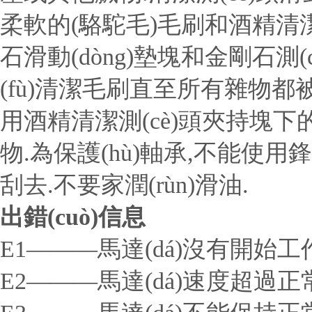
柔軟的(駱駝毛)毛刷和酒精清潔
石滑動(dòng)墊塊和金剛石測
(fù)清潔毛刷直至所有雜物都
用酒精清潔測(cè)頭夾持塊
物.為保護(hù)軸承,不能使
刮去.不要家潤(rùn)滑油.
出錯(cuò)信息
E1———馬達(dá)沒有開始工
E2———馬達(dá)速度超過