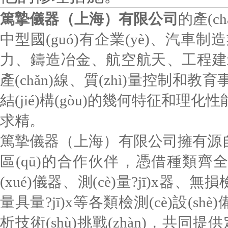
篤摯儀器（上海）有限公司
的產(c
中型國(guó)有企業(yè)、汽車制造業(
力、鑄造冶金、航空航天、工程建筑
產(chǎn)線、質(zhì)量控制和教育事
結(jié)構(gòu)的幾何特征和理化性
求精。
篤摯儀器（上海）有限公司擁有源自美國(gu
區(qū)的合作伙伴，憑借種類齊全的產
(xué)儀器、測(cè)量?jī)x器、無損
量具量?jī)x等各類檢測(cè)設(s
析技術(shù)挑戰(zhàn)，共