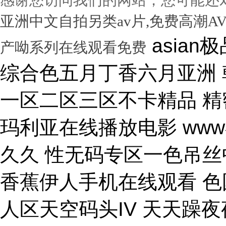
亚洲中文自拍另类av片,免费高潮A
asian极品呦女xx 黑人尻亚洲女人 激情综合色五月丁香六月亚洲 韩国激情电影华丽的外出 国产一区二区三区不卡精品 精密机械一区二区三区天堂 小泽玛利亚在线播放电影 www在线一区 国产v综合v亚洲欧美久久 性无码专区一色吊丝中文字幕 朝鲜美女黑毛bbw 大香蕉伊人手机在线观看 色国产在线视频一区二区 亚洲无人区天空码头IV 天天躁夜夜躁狠狠躁99 15min摘花出血视频 免费男女黑网站 国产综合精品久久99之一 蜜桃臀无码内射一区二区三区 国产色情18一20岁片a片 正在播放骚 湿 无码福利一区二区不卡片 人人妻人人澡人人爽精品日 日本1区2区3区4区国色 口国产成人高清在线播放 精品一区二区三区在线观看 影音先锋aⅤ无码资源网 男生使劲操女生喷水视频 久久91久久久久久久久 欧美乱妇高清无乱码免费 人与兽黄色视频 免费男人日女人 高潮来了 用力黄片入口 久久精品国产亚洲成人av 中国鸡巴插屄屄 国产精品视频一区啪啪啪 国产精品成人无码视频 亚洲一区二区三区电影在线 亚洲成人无码77777 日韩一中文字幕在线视频 大鸡吧逼逼碰撞 美女被干777 全彩无码里番本子库 国产成人无码a区视频在线观看 玩弄放荡人妻一区二区三 黑丝美女自慰被大鸡巴操 日韩精品一区 久久亚洲av不卡一区二区 操你骚逼www 理论片午午伦夜理片久久 中文字幕无码亚洲a人片 美女操大黑鸡巴 老色鬼久久亚洲av按摩 欧美美女人体艺术 逼逼逼逼啊啊嗯嗯啊视频 69成人免费视频无码专区 免费又爽又大又高潮视频 欧美日韩一二三区在线视频 亚洲精品中文字幕第十页 青青操在线观看国产视频 色婷婷亚洲十月十月色天 啊啊啊湿了视频在线观看 三十路四十路五十路熟女 国产一区二区在线观看天堂 女人张开腿让男人桶视频 bibi av 日本69视频在线免费观看 无码人妻一区二区三区一 在线观看激情av一区二区 日日天天日天天谢天天日 国产迷晕三个美女的网站 一本到在线观看免费收看 国产亚洲无遮挡美女视频 日本网站在线观看一区二区 肏 少 妇 屄 在 线 丝袜制服shemale 美女裸体爆乳张开腿喷水 免费看成人午夜福利专区 gv在线无码男男gay 国产重口老太和变态小伙 随时都能干的校园运动会 VIP可见久久伊人婷婷 国产一级毛片一区二区视频 国产精品久久99简爱亚洲 吧吧吧影院伦理片在线观看 国产精品一二三四区视频 日韩区一区二在线观看视频 黄色片《男人操女人逼》 大香蕉久久日韩91蜜桃 30年驾龄老司机告诉你 91亚洲国产成人精品看片 把屌插进女人的逼里视频 大香蕉porn在线视频 成人性生交大片免费看96 最新亚洲人成无码网www电影 男生机桶女生小穴的视频 久久综合给合久久狠狠狠 国产呦系列一区二区三区 国产特级看欧美日韩中文 欧美大肉棒抽插骚逼视频 国产又色又爽无遮挡免费 男人天堂久久久一区二区 日本人与黑人牲交交免费 亚洲大片免费资源网站片 国产精品原创巨av 性感美女被操逼 美女污骚逼喷水白虎白浆 久久久久亚洲日本欧美视频 天天摸夜夜摸夜夜狠狠添 五险交满15能领多少钱 国产一卡二卡三卡四卡兔 国产综合23p 中国东北老熟妇做爰网视频 一级国产片在线观看免费 欧美黑人欧美精品刺激 激情综合色综合啪啪开心 群交视频大鸡巴 国产三级精品三级男人的天堂 么公在果树林征服了小雪 解开奶罩吸奶头高潮AV 丰满多毛的少妇 国产精品亚洲一区二区久久 黑人和中国熟女啪啪视频 香蕉视频成人网在线观看 荷兰小妓女高潮βbbw 日韩一区二区经典在线视频 学长让我夹震蛋自慰给他看 WWW亚洲精品久久久乳 免费看点www逼里逼里 手机亚洲第一页 夫妻性生活黄色一级大片 久久综合九色 免费看欧美日韩特级黄片 美女高潮久久免费观看国产 又粗又大又硬毛片免费看 欧美日韩成人大片p内射 草莓视频成视频在线观看 无码专区 人妻系列 在线 日本不卡一区二区三区四区 三级片在线观看国产三级 办公室国产a国产片免费 久久无码!视频 国产成年无码aⅤ片在线 大鸡巴插美女小穴动态图 国产亚洲aaa在线观看 一级二级三一片内射视频 在线观看欧美视频一区二区 被玩环了外高冷老师动漫 动漫男女操鸡巴射精网站 啊啊啊啊大鸡巴操我视频 婷婷综合久久中文字幕蜜桃三电影 色婷五月综激情亚洲综合 久久精品国产自清天天线 日本免费播放一区二区视频 丰满多毛的少妇 舔骚妇淫穴网站 最好看免费观看高清大全 99国产欧美另类久久片 人体艺术在线观看 成在人线视频男人的天堂 国产成人视a片品免费 东京热无码av一区二区 一道本中文字幕在线观看 嗯～好爽射进去强奸啊～ 真人作爱试看120分钟 在线观看国产三级片视频 国产极品高颜值美女到高潮 国产精品高清国产三级av 久久久无码专区中文字幕 推特网红91露出樱桃味 日本不卡码一区二区三区 小骚逼啪啪视频 男男无专砖码高清在线观看 亚洲精品国产精品国产自产 日韩人妻无码一区二区三区综合部 久久久久久久影视一级片 久久久这里有精品999 日本阿v片一区二区三区 俄罗斯小伙狂操黑妹小穴 精品国产第国产综合精品 欧美少妇xxx 国产成人三级片在线播放 国产一二三区好的精华液 裸体美女被艹,内射情趣 18禁成人免费无码网站 国产综合精品99久久久久 中文国产成人精品久久 久久精品久久久国产区蓝牛 1314520美女鸡巴 熟女人又色又紧又爽又黄 国产精品人妻久久久久久 亚洲色无码影院 女人被操的黄色视频网站 精品国产乱码一区二区三区 在线视频最新综合激情网 色综合中文字幕综合电影 操女人嫩逼大片 一 级 黄 色 片免费网站 国模叶桐尿喷337p人体 久久久久
产呦系列在线观看免费