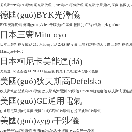
尼克斯qnix測(cè)厚儀
尼克斯代理
QNix測(cè)厚儀代理
尼克斯涂層測(cè)厚儀
德國(gu
德國(guó)BYK光澤儀
BYK光澤度儀
德國(guó)byk
byk干膜測(cè)厚儀
德國(guó)Byk代理
byk-gardner
日本三豐Mitutoyo
日本三豐粗糙度儀SJ-210
Mitutoyo SJ-201粗糙度儀
三豐粗糙度儀SJ-310
三豐粗糙儀SJ
Mitutoyo千分尺
日本柯尼卡美能達(dá)
美能達(dá)色差儀
MINOLTA色差儀
柯尼卡美能達(dá)測(cè)色儀
美國(guó)狄夫斯高Defelsko
狄夫斯高超聲波測(cè)厚儀
狄夫斯高涂層測(cè)厚儀
Defelsko粗糙度儀
狄夫斯高硬度計(j
美國(guó)GE通用電氣
ge通用電氣測(cè)厚儀
美國(guó)GE測(cè)厚儀
ge超聲波測(cè)厚儀
美國(guó)zygo干涉儀
zygo光學(xué)輪廓儀
美國(guó)ZYGO干涉儀
zygo白光干涉儀