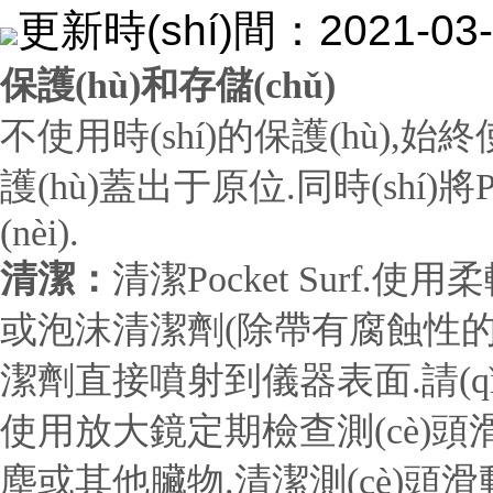
更新時(shí)間：2021-
保護(hù)和存儲(chǔ)
不使用時(shí)的保護(hù),始終
護(hù)蓋出于原位.同時(shí)將
(nèi).
清潔：
清潔Pocket Surf.
或泡沫清潔劑(除帶有腐蝕性的)
潔劑直接噴射到儀器表面.請(q
使用放大鏡定期檢查測(cè)頭滑
塵或其他臟物.清潔測(cè)頭滑動(d