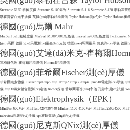
英國(guó)泰勒霍普森 Taylor Hobso
Surtronic DUO 粗糙度儀
Surtronic S-100系列
Surtronic S-116
Surtronic S-128
泰勒霍普森Ta
勒霍普森白光干涉儀
英國(guó)泰勒粗糙度儀
Taylor Hobson測(cè)針
Taylor Hobson
德國(guó)馬爾 Mahr
MarSurf ps10粗糙度儀
MarSurf M300/300C粗糙儀
marsurf m400粗糙度儀
Perthometer
(guó)馬爾
德國(guó)馬爾測(cè)量臺(tái)/支架
德國(guó)馬爾量具
薄膜測(cè)厚儀
德國(g
德國(guó)艾達(dá)米克-霍梅爾Hom
霍梅爾代理
霍梅爾粗糙度儀
Hommel粗糙度儀
德國(guó)菲希爾Fischer測(cè)厚儀
菲希爾鐵素體儀
Fischer mp0 /mpo
fmp10/fmp20/fmp30/fmp40
pmp10電鍍測(cè)厚儀
菲
儀
fmp30鐵素體含量測(cè)定儀
fischer探頭
菲希爾電導(dǎo)率儀
孔隙率測(cè)試儀
x-
德國(guó)Elektrophysik（EPK）
MiniTest 600系列
MiniTest 420/430/440
Minitest 1100-4100系列
MiniTest 2500/4500
Mini
mikrotest涂層測(cè)厚儀
epk霍爾效應(yīng)測(cè)厚儀
德國(guó)尼克斯QNix測(cè)厚儀