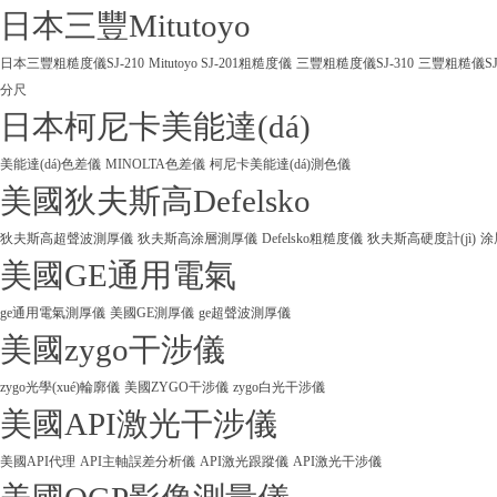
日本三豐Mitutoyo
日本三豐粗糙度儀SJ-210
Mitutoyo SJ-201粗糙度儀
三豐粗糙度儀SJ-310
三豐粗糙儀SJ
分尺
日本柯尼卡美能達(dá)
美能達(dá)色差儀
MINOLTA色差儀
柯尼卡美能達(dá)測色儀
美國狄夫斯高Defelsko
狄夫斯高超聲波測厚儀
狄夫斯高涂層測厚儀
Defelsko粗糙度儀
狄夫斯高硬度計(jì)
涂
美國GE通用電氣
ge通用電氣測厚儀
美國GE測厚儀
ge超聲波測厚儀
美國zygo干涉儀
zygo光學(xué)輪廓儀
美國ZYGO干涉儀
zygo白光干涉儀
美國API激光干涉儀
美國API代理
API主軸誤差分析儀
API激光跟蹤儀
API激光干涉儀