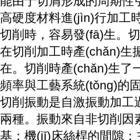
能由于切屑形成的周期性引
高硬度材料進(jìn)行加工時
切削時，容易發(fā)生
在切削加工時產(chǎn
在。切削時產(chǎ
頻率與工藝系統(tǒng)的固有
切削振動是自激振動加工
兩種。振動來自非切削因素
基；機(jī)床絲桿