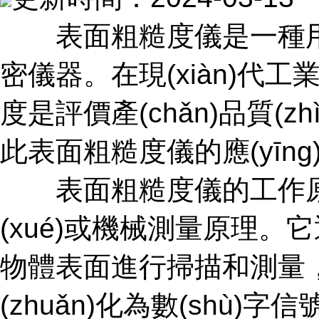
表面粗糙度儀是一種用
密儀器。在現(xiàn)代工業(yè
度是評價產(chǎn)品質(zh
此表面粗糙度儀的應(yīng
表面粗糙度儀的工作原理主要
(xué)或機械測量原理
物體表面進行掃描和測量，然后
(zhuǎn)化為數(shù)字信號