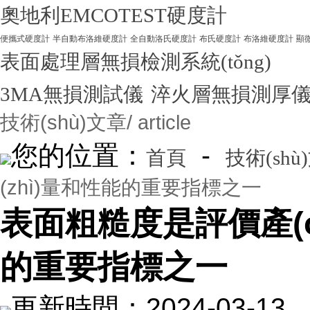
奧地利EMCOTEST硬度計
便攜式硬度計
半自動布洛維硬度計
全自動洛氏硬度計
布氏硬度計
布洛維硬度計
顯
表面處理層無損檢測系統(tǒng)
3MA無損測試儀
淬火層無損測厚
技術(shù)文章
/ article
您的位置：
-
首頁
技術(shù
(zhì)量和性能的重要指標之一
表面粗糙度是評價產(ch
的重要指標之一
更新時間：2024-03-