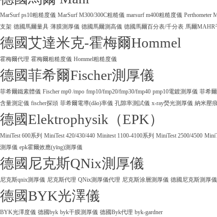
MarSurf ps10粗糙度儀
MarSurf M300/300C粗糙儀
marsurf m400粗糙度儀
Perthometer
支架
德國馬爾量具
薄膜測厚儀
德國馬爾測高儀
德國馬爾百分表/千分表
馬爾MAHR
德國艾達米克-霍梅爾Hommel
霍梅爾代理
霍梅爾粗糙度儀
Hommel粗糙度儀
德國菲希爾Fischer測厚儀
菲希爾鐵素體儀
Fischer mp0 /mpo
fmp10/fmp20/fmp30/fmp40
pmp10電鍍測厚儀
菲希爾
含量測定儀
fischer探頭
菲希爾電導(dǎo)率儀
孔隙率測試儀
x-ray熒光測厚儀
納米壓
德國Elektrophysik（EPK）
MiniTest 600系列
MiniTest 420/430/440
Minitest 1100-4100系列
MiniTest 2500/4500
Mini
測厚儀
epk霍爾效應(yīng)測厚儀
德國尼克斯QNix測厚儀
尼克斯qnix測厚儀
尼克斯代理
QNix測厚儀代理
尼克斯涂層測厚儀
德國尼克斯測厚儀
德國BYK光澤儀
BYK光澤度儀
德國byk
byk干膜測厚儀
德國Byk代理
byk-gardner