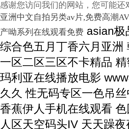
感谢您访问我们的网站，您可能还
亚洲中文自拍另类av片,免费高潮A
asian极品呦女xx 黑人尻亚洲女人 激情综合色五月丁香六月亚洲 韩国激情电影华丽的外出 国产一区二区三区不卡精品 精密机械一区二区三区天堂 小泽玛利亚在线播放电影 www在线一区 国产v综合v亚洲欧美久久 性无码专区一色吊丝中文字幕 朝鲜美女黑毛bbw 大香蕉伊人手机在线观看 色国产在线视频一区二区 亚洲无人区天空码头IV 天天躁夜夜躁狠狠躁99 15min摘花出血视频 免费男女黑网站 国产综合精品久久99之一 蜜桃臀无码内射一区二区三区 国产色情18一20岁片a片 正在播放骚 湿 无码福利一区二区不卡片 人人妻人人澡人人爽精品日 日本1区2区3区4区国色 口国产成人高清在线播放 精品一区二区三区在线观看 影音先锋aⅤ无码资源网 男生使劲操女生喷水视频 久久91久久久久久久久 欧美乱妇高清无乱码免费 人与兽黄色视频 免费男人日女人 高潮来了 用力黄片入口 久久精品国产亚洲成人av 中国鸡巴插屄屄 国产精品视频一区啪啪啪 国产精品成人无码视频 亚洲一区二区三区电影在线 亚洲成人无码77777 日韩一中文字幕在线视频 大鸡吧逼逼碰撞 美女被干777 全彩无码里番本子库 国产成人无码a区视频在线观看 玩弄放荡人妻一区二区三 黑丝美女自慰被大鸡巴操 日韩精品一区 久久亚洲av不卡一区二区 操你骚逼www 理论片午午伦夜理片久久 中文字幕无码亚洲a人片 美女操大黑鸡巴 老色鬼久久亚洲av按摩 欧美美女人体艺术 逼逼逼逼啊啊嗯嗯啊视频 69成人免费视频无码专区 免费又爽又大又高潮视频 欧美日韩一二三区在线视频 亚洲精品中文字幕第十页 青青操在线观看国产视频 色婷婷亚洲十月十月色天 啊啊啊湿了视频在线观看 三十路四十路五十路熟女 国产一区二区在线观看天堂 女人张开腿让男人桶视频 bibi av 日本69视频在线免费观看 无码人妻一区二区三区一 在线观看激情av一区二区 日日天天日天天谢天天日 国产迷晕三个美女的网站 一本到在线观看免费收看 国产亚洲无遮挡美女视频 日本网站在线观看一区二区 肏 少 妇 屄 在 线 丝袜制服shemale 美女裸体爆乳张开腿喷水 免费看成人午夜福利专区 gv在线无码男男gay 国产重口老太和变态小伙 随时都能干的校园运动会 VIP可见久久伊人婷婷 国产一级毛片一区二区视频 国产精品久久99简爱亚洲 吧吧吧影院伦理片在线观看 国产精品一二三四区视频 日韩区一区二在线观看视频 黄色片《男人操女人逼》 大香蕉久久日韩91蜜桃 30年驾龄老司机告诉你 91亚洲国产成人精品看片 把屌插进女人的逼里视频 大香蕉porn在线视频 成人性生交大片免费看96 最新亚洲人成无码网www电影 男生机桶女生小穴的视频 久久综合给合久久狠狠狠 国产呦系列一区二区三区 国产特级看欧美日韩中文 欧美大肉棒抽插骚逼视频 国产又色又爽无遮挡免费 男人天堂久久久一区二区 日本人与黑人牲交交免费 亚洲大片免费资源网站片 国产精品原创巨av 性感美女被操逼 美女污骚逼喷水白虎白浆 久久久久亚洲日本欧美视频 天天摸夜夜摸夜夜狠狠添 五险交满15能领多少钱 国产一卡二卡三卡四卡兔 国产综合23p 中国东北老熟妇做爰网视频 一级国产片在线观看免费 欧美黑人欧美精品刺激 激情综合色综合啪啪开心 群交视频大鸡巴 国产三级精品三级男人的天堂 么公在果树林征服了小雪 解开奶罩吸奶头高潮AV 丰满多毛的少妇 国产精品亚洲一区二区久久 黑人和中国熟女啪啪视频 香蕉视频成人网在线观看 荷兰小妓女高潮βbbw 日韩一区二区经典在线视频 学长让我夹震蛋自慰给他看 WWW亚洲精品久久久乳 免费看点www逼里逼里 手机亚洲第一页 夫妻性生活黄色一级大片 久久综合九色 免费看欧美日韩特级黄片 美女高潮久久免费观看国产 又粗又大又硬毛片免费看 欧美日韩成人大片p内射 草莓视频成视频在线观看 无码专区 人妻系列 在线 日本不卡一区二区三区四区 三级片在线观看国产三级 办公室国产a国产片免费 久久无码!视频 国产成年无码aⅤ片在线 大鸡巴插美女小穴动态图 国产亚洲aaa在线观看 一级二级三一片内射视频 在线观看欧美视频一区二区 被玩环了外高冷老师动漫 动漫男女操鸡巴射精网站 啊啊啊啊大鸡巴操我视频 婷婷综合久久中文字幕蜜桃三电影 色婷五月综激情亚洲综合 久久精品国产自清天天线 日本免费播放一区二区视频 丰满多毛的少妇 舔骚妇淫穴网站 最好看免费观看高清大全 99国产欧美另类久久片 人体艺术在线观看 成在人线视频男人的天堂 国产成人视a片品免费 东京热无码av一区二区 一道本中文字幕在线观看 嗯～好爽射进去强奸啊～ 真人作爱试看120分钟 在线观看国产三级片视频 国产极品高颜值美女到高潮 国产精品高清国产三级av 久久久无码专区中文字幕 推特网红91露出樱桃味 日本不卡码一区二区三区 小骚逼啪啪视频 男男无专砖码高清在线观看 亚洲精品国产精品国产自产 日韩人妻无码一区二区三区综合部 久久久久久久影视一级片 久久久这里有精品999 日本阿v片一区二区三区 俄罗斯小伙狂操黑妹小穴 精品国产第国产综合精品 欧美少妇xxx 国产成人三级片在线播放 国产一二三区好的精华液 裸体美女被艹,内射情趣 18禁成人免费无码网站 国产综合精品99久久久久 中文国产成人精品久久 久久精品久久久国产区蓝牛 1314520美女鸡巴 熟女人又色又紧又爽又黄 国产精品人妻久久久久久 亚洲色无码影院 女人被操的黄色视频网站 精品国产乱码一区二区三区 在线视频最新综合激情网 色综合中文字幕综合电影 操女人嫩逼大片 一 级 黄 色 片免费网站 国模叶桐尿喷337p人体 久久久久
产呦系列在线观看免费