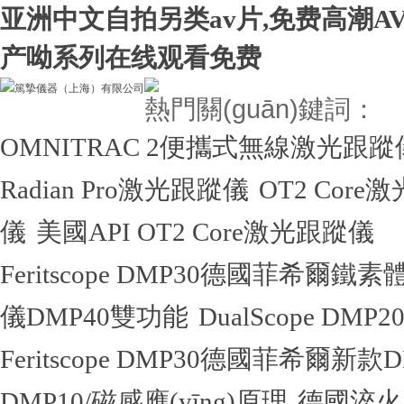
亚洲中文自拍另类av片,免费高潮A
产呦系列在线观看免费
熱門關(guān)鍵詞：
OMNITRAC 2便攜式無線激光跟蹤
Radian Pro激光跟蹤儀
OT2 Core
儀
美國API OT2 Core激光跟蹤儀
Feritscope DMP30德國菲希爾鐵
儀DMP40雙功能
DualScope 
Feritscope DMP30德國菲希爾新
DMP10/磁感應(yīng)原理
德國淬火