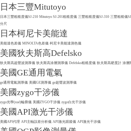
日本三豐Mitutoyo
日本三豐粗糙度儀SJ-210
Mitutoyo SJ-201粗糙度儀
三豐粗糙度儀SJ-310
三豐粗糙儀SJ
分尺
日本柯尼卡美能達
美能達色差儀
MINOLTA色差儀
柯尼卡美能達測色儀
美國狄夫斯高Defelsko
狄夫斯高超聲波測厚儀
狄夫斯高涂層測厚儀
Defelsko粗糙度儀
狄夫斯高硬度計
涂層
美國GE通用電氣
ge通用電氣測厚儀
美國GE測厚儀
ge超聲波測厚儀
美國zygo干涉儀
zygo光學(xué)輪廓儀
美國ZYGO干涉儀
zygo白光干涉儀
美國API激光干涉儀
美國API代理
API主軸誤差分析儀
API激光跟蹤儀
API激光干涉儀