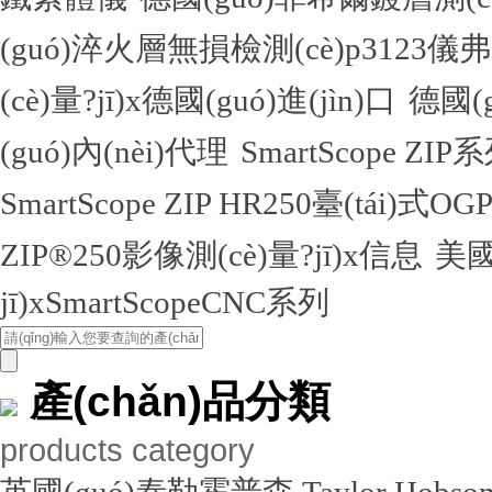
(guó)淬火層無損檢測(cè)p312
(cè)量?jī)x德國(guó)進(jìn)口
德國(
(guó)內(nèi)代理
SmartScope ZIP
SmartScope ZIP HR250臺(tái)式O
ZIP®250影像測(cè)量?jī)x信息
美國
jī)xSmartScopeCNC系列
產(chǎn)品分類
products category