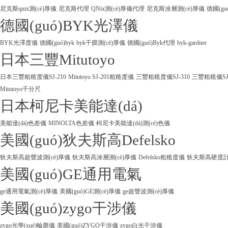
尼克斯qnix測(cè)厚儀
尼克斯代理
QNix測(cè)厚儀代理
尼克斯涂層測(cè)厚儀
德國(gu
德國(guó)BYK光澤儀
BYK光澤度儀
德國(guó)byk
byk干膜測(cè)厚儀
德國(guó)Byk代理
byk-gardner
日本三豐Mitutoyo
日本三豐粗糙度儀SJ-210
Mitutoyo SJ-201粗糙度儀
三豐粗糙度儀SJ-310
三豐粗糙儀SJ
Mitutoyo千分尺
日本柯尼卡美能達(dá)
美能達(dá)色差儀
MINOLTA色差儀
柯尼卡美能達(dá)測(cè)色儀
美國(guó)狄夫斯高Defelsko
狄夫斯高超聲波測(cè)厚儀
狄夫斯高涂層測(cè)厚儀
Defelsko粗糙度儀
狄夫斯高硬度計(j
美國(guó)GE通用電氣
ge通用電氣測(cè)厚儀
美國(guó)GE測(cè)厚儀
ge超聲波測(cè)厚儀
美國(guó)zygo干涉儀
zygo光學(xué)輪廓儀
美國(guó)ZYGO干涉儀
zygo白光干涉儀