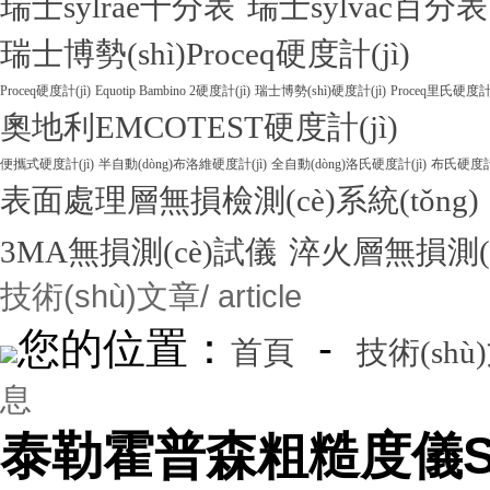
瑞士sylrae千分表
瑞士sylvac百分表
瑞士博勢(shì)Proceq硬度計(jì)
Proceq硬度計(jì)
Equotip Bambino 2硬度計(jì)
瑞士博勢(shì)硬度計(jì)
Proceq里氏硬度計(
奧地利EMCOTEST硬度計(jì)
便攜式硬度計(jì)
半自動(dòng)布洛維硬度計(jì)
全自動(dòng)洛氏硬度計(jì)
布氏硬度計(
表面處理層無損檢測(cè)系統(tǒng)
3MA無損測(cè)試儀
淬火層無損測(
技術(shù)文章
/ article
您的位置：
-
首頁
技術(shù
息
泰勒霍普森粗糙度儀S