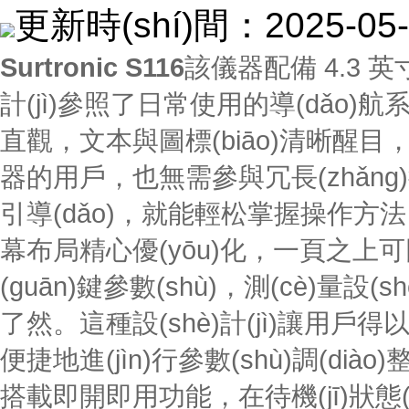
更新時(shí)間：2025-
Surtronic S116
該儀器配備 4.3 英
計(jì)參照了日常使用的導(dǎo)航
直觀，文本與圖標(biāo)清晰醒目
器的用戶，也無需參與冗長(zhǎng)復
引導(dǎo)，就能輕松掌握操作方法
幕布局精心優(yōu)化，一頁之上可同時(s
(guān)鍵參數(shù)，測(cè)量設(
了然。這種設(shè)計(jì)讓用戶得以迅速
便捷地進(jìn)行參數(shù)調(di
搭載即開即用功能，在待機(jī)狀態(