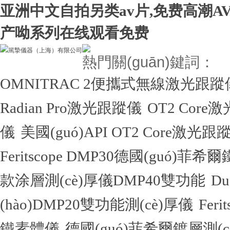
亚洲中文自拍另类av片,免费高潮A
产呦系列在线观看免费
熱門關(guān)鍵詞：
OMNITRAC 2便攜式無線激光跟蹤
Radian Pro激光跟蹤儀
OT2 Core
儀
美國(guó)API OT2 Core激光跟
Feritscope DMP30德國(guó)菲希
款涂層測(cè)厚儀DMP40雙功能
D
(hào)DMP20雙功能測(cè)厚儀
Fer
鐵素體儀
德國(guó)菲希爾鍍層測(cè