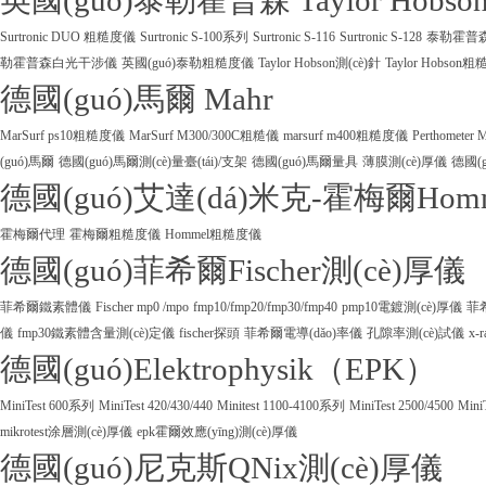
英國(guó)泰勒霍普森 Taylor Hobso
Surtronic DUO 粗糙度儀
Surtronic S-100系列
Surtronic S-116
Surtronic S-128
泰勒霍普森Ta
勒霍普森白光干涉儀
英國(guó)泰勒粗糙度儀
Taylor Hobson測(cè)針
Taylor Hobson
德國(guó)馬爾 Mahr
MarSurf ps10粗糙度儀
MarSurf M300/300C粗糙儀
marsurf m400粗糙度儀
Perthometer
(guó)馬爾
德國(guó)馬爾測(cè)量臺(tái)/支架
德國(guó)馬爾量具
薄膜測(cè)厚儀
德國(g
德國(guó)艾達(dá)米克-霍梅爾Hom
霍梅爾代理
霍梅爾粗糙度儀
Hommel粗糙度儀
德國(guó)菲希爾Fischer測(cè)厚儀
菲希爾鐵素體儀
Fischer mp0 /mpo
fmp10/fmp20/fmp30/fmp40
pmp10電鍍測(cè)厚儀
菲
儀
fmp30鐵素體含量測(cè)定儀
fischer探頭
菲希爾電導(dǎo)率儀
孔隙率測(cè)試儀
x-
德國(guó)Elektrophysik（EPK）
MiniTest 600系列
MiniTest 420/430/440
Minitest 1100-4100系列
MiniTest 2500/4500
Mini
mikrotest涂層測(cè)厚儀
epk霍爾效應(yīng)測(cè)厚儀
德國(guó)尼克斯QNix測(cè)厚儀