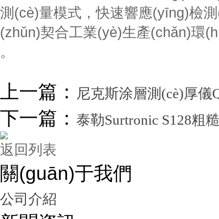
測(cè)量模式，快速響應(yīng)
(zhǔn)契合工業(yè)生產(chǎn)環
。
上一篇：
尼克斯涂層測(cè)厚儀QN
下一篇：
泰勒Surtronic S12
返回列表
關(guān)于我們
公司介紹