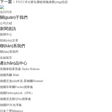
下一篇：
P3123 淬火硬化層檢測儀感應(yīng)信息
返回列表
關(guān)于我們
公司介紹
新聞資訊
新聞中心
技術(shù)文章
聯(lián)系我們
聯(lián)系我們
在線留言
產(chǎn)品中心
英國泰勒霍普森 Taylor Hobson
德國馬爾 Mahr
德國艾達(dá)米克-霍梅爾Hommel
德國菲希爾Fischer測厚儀
德國Elektrophysik（EPK）
德國尼克斯QNix測厚儀
德國BYK光澤儀
日本三豐Mitutoyo