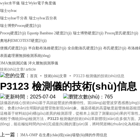
wyler水平儀
瑞士Wyler電子角度儀
瑞士sylvac
瑞士sylrae千分表
瑞士sylvac百分表
瑞士博勢Proceq硬度計(jì)
Proceq硬度計(jì)
Equotip Bambino 2硬度計(jì)
瑞士博勢硬度計(jì)
Proceq里氏硬度計(jì)
奧地利EMCOTEST硬度計(jì)
便攜式硬度計(jì)
半自動布洛維硬度計(jì)
全自動洛氏硬度計(jì)
布氏硬度計(jì)
布洛維硬
表面處理層無損檢測系統(tǒng)
3MA無損測試儀
淬火層無損測厚儀
技術(shù)文章
/ article
您的位置：
-
-
首頁
技術(shù)文章
P3123 檢測儀的技術(shù)信息
P3123 檢測儀的技術(shù)信息
更新時間：2025-07-04
瀏覽次數(shù)：765
該儀器的核心技術(shù)基于高頻超聲波的傳播特性。當(dāng)超聲波穿透感應(yīng)淬火
松，會產(chǎn)生明顯的超聲背散射現(xiàn)象。儀器搭載的高靈敏度超聲換能器能迅速捕
這種基于材料結(jié)構(gòu)差異的檢測原理，從根本上保證了測量結(jié)果的可靠性
相較于傳統(tǒng)檢測方法，
P3123
檢測儀的技術(shù)革新體現(xiàn)在多個方面。其搭載的
(tǒng)，能在極短時間內(nèi)完成復(fù)雜的運(yùn)算，將時間差轉(zhuǎn)化為
上一篇：
3MA-OMP 在生產(chǎn)現(xiàn)場發(fā)揮的作用信息