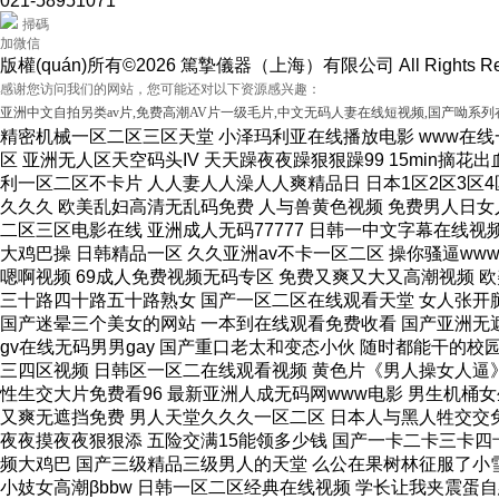
021-58951071
掃碼
加微信
版權(quán)所有©2026 篤摯儀器（上海）有限公司 All Rights Re
感谢您访问我们的网站，您可能还对以下资源感兴趣：
亚洲中文自拍另类av片,免费高潮AV片一级毛片,中文无码人妻在线短视频,国产呦系