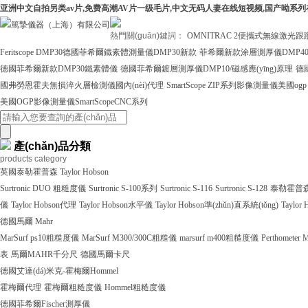
亚洲中文自拍另类av片,免费高潮AV片一级毛片,中文无码人妻在线短视频,国产呦系
熱門關(guān)鍵詞：
OMNITRAC 2便攜式無線激光跟
Feritscope DMP30德國菲希爾鐵素體測量儀DMP30新款
菲希爾新款涂層測厚儀DMP4
德國菲希爾新款DMP30鐵素體儀
德國菲希爾鍍層測厚儀DMP10/磁感應(yīng)原理
德
國弗勞恩霍夫無損淬火層檢測儀國內(nèi)代理
SmartScope ZIP系列影像測量儀美國ogp
美國OGP影像測量儀SmartScopeCNC系列
產(chǎn)品分類
products category
英國泰勒霍普森 Taylor Hobson
Surtronic DUO 粗糙度儀
Surtronic S-100系列
Surtronic S-116
Surtronic S-128
泰勒霍普森Ta
儀
Taylor Hobson代理
Taylor Hobson水平儀
Taylor Hobson準(zhǔn)直系統(tǒng)
Taylo
德國馬爾 Mahr
MarSurf ps10粗糙度儀
MarSurf M300/300C粗糙儀
marsurf m400粗糙度儀
Perthometer
表
馬爾MAHR千分尺
德國馬爾卡尺
德國艾達(dá)米克-霍梅爾Hommel
霍梅爾代理
霍梅爾粗糙度儀
Hommel粗糙度儀
德國菲希爾Fischer測厚儀