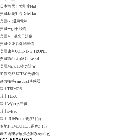
日本柯尼卡美能達(dá)
美國狄夫斯高Defelsko
美國GE通用電氣
美國zygo干涉儀
美國API激光干涉儀
美國OGP影像測量儀
美國康寧CORNING TROPEL
美國環(huán)球Universal
美國Mark-10測力計(jì)
斯派克SPECTRO光譜儀
森薩帕特sensopart傳感器
瑞士TRIMOS
瑞士TESA
瑞士Wyler水平儀
瑞士sylvac
瑞士博勢Proceq硬度計(jì)
奧地利EMCOTEST硬度計(jì)
表面處理層無損檢測系統(tǒng)