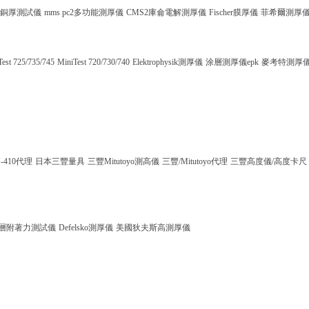
銅厚測試儀
mms pc2多功能測厚儀
CMS2庫侖電解測厚儀
Fischer膜厚儀
菲希爾測厚
Test 725/735/745
MiniTest 720/730/740
Elektrophysik測厚儀
涂層測厚儀epk
麥考特測厚
-410代理
日本三豐量具
三豐Mitutoyo測高儀
三豐/Mitutoyo代理
三豐高度儀/高度卡尺
層附著力測試儀
Defelsko測厚儀
美國狄夫斯高測厚儀