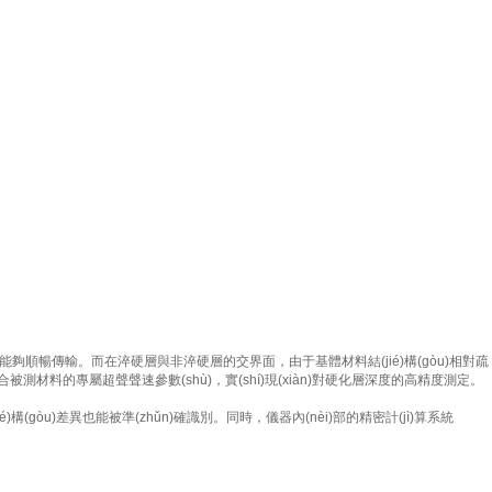
，能夠順暢傳輸。而在淬硬層與非淬硬層的交界面，由于基體材料結(jié)構(gòu)相對疏
的專屬超聲聲速參數(shù)，實(shí)現(xiàn)對硬化層深度的高精度測定。
u)差異也能被準(zhǔn)確識別。同時，儀器內(nèi)部的精密計(jì)算系統