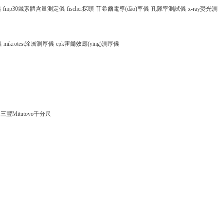
儀
fmp30鐵素體含量測定儀
fischer探頭
菲希爾電導(dǎo)率儀
孔隙率測試儀
x-ray熒光測
儀
mikrotest涂層測厚儀
epk霍爾效應(yīng)測厚儀
三豐Mitutoyo千分尺