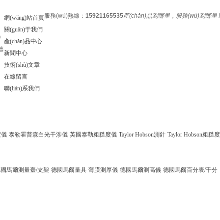
服務(wù)熱線：
15921165535
產(chǎn)品到哪里，服務(wù)到哪里 !
網(wǎng)站首頁
關(guān)于我們
0
產(chǎn)品中心
德
新聞中心
技術(shù)文章
在線留言
聯(lián)系我們
度儀
泰勒霍普森白光干涉儀
英國泰勒粗糙度儀
Taylor Hobson測針
Taylor Hobson粗糙度
德國馬爾測量臺/支架
德國馬爾量具
薄膜測厚儀
德國馬爾測高儀
德國馬爾百分表/千分