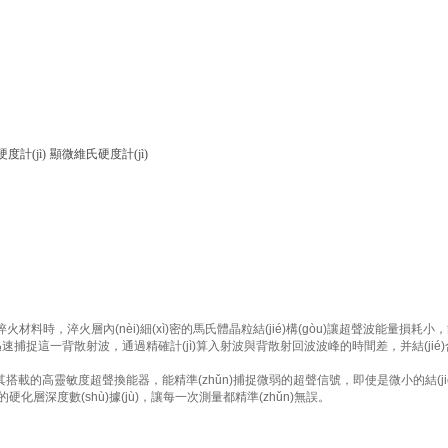
度計(jì)
顯微維氏硬度計(jì)
材料時，淬火層內(nèi)細(xì)密的馬氏體晶粒結(jié)構(gòu)讓超聲波能量損耗小
捉這一背散射波，通過精確計(jì)算入射波與背散射回波波峰的時間差，并結(jié)合被測材料
。
高靈敏度超聲換能器，能精準(zhǔn)捕捉微弱的超聲信號，即使是微小的結(jié)構(gò
精確的硬化層深度數(shù)據(jù)，讓每一次測量都精準(zhǔn)無誤。