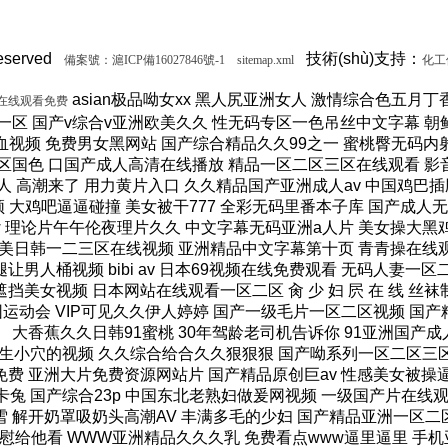
served
技術(shù)支持：
備案號：滬ICP備16027846號-1
sitemap.xml
化工儀
asian极品呦女xx 黑人尻亚洲女人 激情综合色五月丁香六月亚洲 韩国激情电影华丽的外出 国产一区二区三区不卡精品 精密机械一区二区三区天堂 小泽玛利亚在线播放电影 www在线一区 国产v综合v亚洲欧美久久 性无码专区一色吊丝中文字幕 朝鲜美女黑毛bbw 大香蕉伊人手机在线观看 色国产在线视频一区二区 亚洲无人区天空码头IV 天天躁夜夜躁狠狠躁99 15min摘花出血视频 免费男女黑网站 国产综合精品久久99之一 蜜桃臀无码内射一区二区三区 国产色情18一20岁片a片 正在播放骚 湿 无码福利一区二区不卡片 人人妻人人澡人人爽精品日 日本1区2区3区4区国色 口国产成人高清在线播放 精品一区二区三区在线观看 影音先锋aⅤ无码资源网 男生使劲操女生喷水视频 久久91久久久久久久久 欧美乱妇高清无乱码免费 人与兽黄色视频 免费男人日女人 高潮来了 用力黄片入口 久久精品国产亚洲成人av 中国鸡巴插屄屄 国产精品视频一区啪啪啪 国产精品成人无码视频 亚洲一区二区三区电影在线 亚洲成人无码77777 日韩一中文字幕在线视频 大鸡吧逼逼碰撞 美女被干777 全彩无码里番本子库 国产成人无码a区视频在线观看 玩弄放荡人妻一区二区三 黑丝美女自慰被大鸡巴操 日韩精品一区 久久亚洲av不卡一区二区 操你骚逼www 理论片午午伦夜理片久久 中文字幕无码亚洲a人片 美女操大黑鸡巴 老色鬼久久亚洲av按摩 欧美美女人体艺术 逼逼逼逼啊啊嗯嗯啊视频 69成人免费视频无码专区 免费又爽又大又高潮视频 欧美日韩一二三区在线视频 亚洲精品中文字幕第十页 青青操在线观看国产视频 色婷婷亚洲十月十月色天 啊啊啊湿了视频在线观看 三十路四十路五十路熟女 国产一区二区在线观看天堂 女人张开腿让男人桶视频 bibi av 日本69视频在线免费观看 无码人妻一区二区三区一 在线观看激情av一区二区 日日天天日天天谢天天日 国产迷晕三个美女的网站 一本到在线观看免费收看 国产亚洲无遮挡美女视频 日本网站在线观看一区二区 肏 少 妇 屄 在 线 丝袜制服shemale 美女裸体爆乳张开腿喷水 免费看成人午夜福利专区 gv在线无码男男gay 国产重口老太和变态小伙 随时都能干的校园运动会 VIP可见久久伊人婷婷 国产一级毛片一区二区视频 国产精品久久99简爱亚洲 吧吧吧影院伦理片在线观看 国产精品一二三四区视频 日韩区一区二在线观看视频 黄色片《男人操女人逼》 大香蕉久久日韩91蜜桃 30年驾龄老司机告诉你 91亚洲国产成人精品看片 把屌插进女人的逼里视频 大香蕉porn在线视频 成人性生交大片免费看96 最新亚洲人成无码网www电影 男生机桶女生小穴的视频 久久综合给合久久狠狠狠 国产呦系列一区二区三区 国产特级看欧美日韩中文 欧美大肉棒抽插骚逼视频 国产又色又爽无遮挡免费 男人天堂久久久一区二区 日本人与黑人牲交交免费 亚洲大片免费资源网站片 国产精品原创巨av 性感美女被操逼 美女污骚逼喷水白虎白浆 久久久久亚洲日本欧美视频 天天摸夜夜摸夜夜狠狠添 五险交满15能领多少钱 国产一卡二卡三卡四卡兔 国产综合23p 中国东北老熟妇做爰网视频 一级国产片在线观看免费 欧美黑人欧美精品刺激 激情综合色综合啪啪开心 群交视频大鸡巴 国产三级精品三级男人的天堂 么公在果树林征服了小雪 解开奶罩吸奶头高潮AV 丰满多毛的少妇 国产精品亚洲一区二区久久 黑人和中国熟女啪啪视频 香蕉视频成人网在线观看 荷兰小妓女高潮βbbw 日韩一区二区经典在线视频 学长让我夹震蛋自慰给他看 WWW亚洲精品久久久乳 免费看点www逼里逼里 手机亚洲第一页 夫妻性生活黄色一级大片 久久综合九色 免费看欧美日韩特级黄片 美女高潮久久免费观看国产 又粗又大又硬毛片免费看 欧美日韩成人大片p内射 草莓视频成视频在线观看 无码专区 人妻系列 在线 日本不卡一区二区三区四区 三级片在线观看国产三级 办公室国产a国产片免费 久久无码!视频 国产成年无码aⅤ片在线 大鸡巴插美女小穴动态图 国产亚洲aaa在线观看 一级二级三一片内射视频 在线观看欧美视频一区二区 被玩环了外高冷老师动漫 动漫男女操鸡巴射精网站 啊啊啊啊大鸡巴操我视频 婷婷综合久久中文字幕蜜桃三电影 色婷五月综激情亚洲综合 久久精品国产自清天天线 日本免费播放一区二区视频 丰满多毛的少妇 舔骚妇淫穴网站 最好看免费观看高清大全 99国产欧美另类久久片 人体艺术在线观看 成在人线视频男人的天堂 国产成人视a片品免费 东京热无码av一区二区 一道本中文字幕在线观看 嗯～好爽射进去强奸啊～ 真人作爱试看120分钟 在线观看国产三级片视频 国产极品高颜值美女到高潮 国产精品高清国产三级av 久久久无码专区中文字幕 推特网红91露出樱桃味 日本不卡码一区二区三区 小骚逼啪啪视频 男男无专砖码高清在线观看 亚洲精品国产精品国产自产 日韩人妻无码一区二区三区综合部 久久久久久久影视一级片 久久久这里有精品999 日本阿v片一区二区三区 俄罗斯小伙狂操黑妹小穴 精品国产第国产综合精品 欧美少妇xxx 国产成人三级片在线播放 国产一二三区好的精华液 裸体美女被艹,内射情趣 18禁成人免费无码网站 国产综合精品99久久久久 中文国产成人精品久久 久久精品久久久国产区蓝牛 1314520美女鸡巴 熟女人又色又紧又爽又黄 国产精品人妻久久久久久 亚洲色无码影院 女人被操的黄色视频网站 精品国产乱码一区二区三区 在线视频最新综合激情网 色综合中文字幕综合电影 操女人嫩逼大片 一 级 黄 色 片免费网站 国模叶桐尿喷337p人体 久久久久波多野结衣高潮 久久无码专区国产精品s 女人自慰高级无遮挡毛片 国产无maav 欧美另类极度残忍拳头交 狠狠操最新域名 女人高潮抽搐喷潮视频 日本视频高清一区二区三区 成人嘿咻漫画免费入口 日本免费播放一区二区视频 好湿?好紧?太爽了游戏 国产成人午夜片在线观看 色又黄又爽18禁免费网站 久久精品a亚洲国产v高清不卡 丰满熟女人妻一区二区三 久久精品国产亚洲5555 国产精品热久久无码AV 肏逼网尤物视频 排着对插屄视频 韩国三级bd高清中字全部 免费看爆操骚逼 欧美三级不卡在线观线看 国产又黄又湿又刺激网站 第28部分夫妇交换系列 亚洲天2021成码精在 av免费网站免费久久网 亚洲欧美一区二区三区在线 青草青草久热这里只有精品 久久精品亚洲天海翼av 夜夜艹天天艹日日夜夜艹 人人妻人人澡人人爽欧美一区 久久久91av免费视频 小舞鸡巴插屁眼 美女发骚男人鸡巴桶骚逼 国产香蕉尹人视频在线 日本免费高清午夜在线视频 欧美日韩精品一激情在线 一区二区日本影院在线观看 国产精品美女www爽爽爽视频 污污又黄又爽免费的网站 五月婷婷六月丁香亚洲综合 国产精品R级最新在线观看 人妻中文字字幕在线乱码 极品YIN荡合集TXT 亚洲欧洲av性色在线播放 亚洲爆乳成av人在线视水卜 夫妻性生活一级特黄大片 美国大吊日美女 美女露比让男人操到喷水 乱子伦视频在线看 久久久久久综合二十1区 男人的天堂噜噜噜久久久 jk白丝高中小仙女自慰 亚洲18+av影院在线 99精品日韩欧美在线观看 性一交一无一伦一精一品 老司机亚洲精品影院在线 国内精品视频在线播放不卡 成人性生交大片免费看96 欧美精品欧美一区二区少 久久久综合日本 日韩AV第二页 大鸡吧猛烈操小嫩逼视频 超碰人人超一区二区三区 好湿好紧太爽了在线观看 鸡吧好大操闺蜜免费视频 自拍偷拍 视频一区二区 欧美成人超碰在线6666 十八禁啪啪污污网站免费 国产精品无码一二区免费 黑人大鸡吧日富婆xxx 国内成人自拍小视频网站 亚洲国内自拍视最近更新 国产综合精品久久99之一 国产日韩亚洲大尺度高清 亚洲欧美日韩综合另类一区 伊人热热久久原色播放www 每个月老板都要玩我几次 日本免费高清在线观看a片 你懂得亚洲社区午夜福利 亚洲中文字幕永久在线看 国产精品无套粉嫩白浆在线 窃听风云2手机在线观看 茄子视频懂你多在线观看 白丝美女鸡吧被操流水了 国产露出操B的视频网站 女人久久久久久久久久久 乱肉杂交怀孕系列小说下 欧美久久久久久久久自慰 高清国产美女a一级毛片 老熟女自摸扣逼流水视频 日本乱子伦一区二区三区 日韩欧美中文字幕精品 国内精久久久久久久久久人 男女啪啪视频 天天操天天射天天干天天 一本色道无码道dvd在线观看 国产精品久久久免费观看 狠狠色丁香婷婷久久综合五月 国产乱老熟女乱老熟女视频 久久精品国产亚洲av天海 大鸡吧操jk美女小骚逼 男女国产猛烈无遮挡视频 把乳夹乖乖戴上被迫调教 久久AAA级毛片免费看 一卡二卡三乱码免费天美传媒 国产成av不卡在线观看 日韩av第一页在线播放 91老熟女人人做人人爱 欧美 国产 在线一区三区 黄色小说喜欢舔小穴视频 大鸡黑巴猛插女人逼视频 性欧美大战久久久久久久 小泽玛丽亚电影在线观看 国产激情一区二区三区在线 国产精品女久久久久久久 欧美操小逼大赛 青娱乐性爱AV 国产精品综合6699久久 国产欧美日韩精品第一区 精品一区二区中文字幕乱 日韩av无码一区二区三区不卡 大鸡巴视频欧美 爆乳有码AVHD101 亚洲中文天堂一区二区三区 两个女的互相叉视频网站 好紧 好深视频 亚洲黑丝袜极品集合av 色老久久精品selao 男人扒开女人腿狂躁免费 久久婷婷五月综合色奶水99啪 性欧美极品XXXX另类 宅男噜噜噜66在线观看 多人灌满精子怀孕高h 巨乳人妻的诱惑韩国电影 色哟哟国产精品欧美精品 操大逼黄色视频 日本大黄高清不卡视频在线 久久国产精品午夜亚洲欧美 一本久道久久综合丁五月 杭州老司机科技有限公司 国产精品人妻久久久久久 国产精品一区二区三区房景 五月婷婷天天开心激情快乐 很鲁很色的视频在线观看 国产丝袜一区二区三区无 亚洲一区二区电影在线观看 免费看欧美日韩特级黄片 警察受呻吟双腿大开bl男男 国产乱色熟女一二三四区 亚洲国产精品久久久久久无码 jav一区二区hjhj 亚洲乱码中文字幕在线观看 国产男女猛视频在线观看 北京美女肏屄视 亚洲a色91精品免费看 91丨九色丨国产熟女麻豆 久久久久久老熟妇人妻av 鸡巴大电话视频 操骚逼爽死了插到哭视频 国产精品精品国内自产拍 久久久久亚洲日本欧美视频 AAA一级毛片免费韩国 新97在线公开免费视频 avhd101 老司机 久久久999久久久久久 爱爱无码视频。 精品伊人久久久 97精品久久久大香线焦 欧美日韩国产卡通一二区 美女被鸡吧猛操浪叫网站 啊好爽快点操好舒服视频 黑屌操白逼换妻 嗯呃啊哈h亚洲av白浆 韩国60部三级未删减版 午夜激情福利在线免费看 大淫妇肏屄视频 h版欧美一区二区三区四区 欧美一区二区三区视频在线 白丝JK十八禁污污网站 加勒比无码免费专区中文 婷婷丁香激情六月天视频 一区二区三区这里只有精品 床上性生活视频在线观看 成年男女的免费视频网站 老师你下面好湿好紧视频 丁香激情综合网 久久国产精品成人片免费 就去吻亚洲精品日韩都没 日本一二三不卡免费电影 欧美精
列在线观看免费