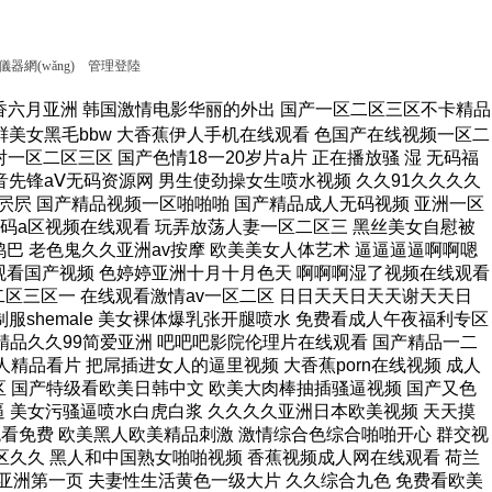
器網(wǎng)
管理登陸
品久久男人的天堂 欧美一级a高清视频免费 欧美日韩国产狼人久久久 9孩岁女被A片免费观看 久久久无码电影 东北老女人与大鸡巴视频 5566色网址全色色哟 国内无遮码无码的免av 三级无码在线看 女人喷液抽搐高潮视频, 又大又粗又黄又爽的黄片 国产欧美一二区不卡视频 大香蕉五月婷婷精品视频 欧美成狂野欧美在线观看 看男人下面插入女生下面 在线观看激情av一区二区 蜜桃九九女人一区二区三区 自拍13页视频三区入口 宝宝操死我鸡巴视频好痒 女生bb湿湿求艹 视频 波多野结衣无码高潮喷水 91扒开骚逼被大鸡八操 骚逼被大鸡巴操软的视频 大鸡吧操逼动漫 精品免费一区二区三区在 顶开 肿胀 呻吟声粗喘 亚洲第一毛片 成a人片亚洲日本久久 精品精品男人的天堂国产 久久精品国产亚洲5555 南亚巨胖妇淫裸 男生j插女生逼免费网站 欧美乱人伦视频中文字幕 成人性生交大片免费看96 国产高清特黄无遮挡大片 小泽玛利亚资源在线观看 精品亚洲麻豆1区2区3区 抽插大胸 羞羞视频网站 天天躁夜夜躁狠狠躁99 他把舌头伸进我两腿之间 亚洲日韩国产一区二区 又黄又爽又色的美女视频 午夜性爽男人的天堂视频 大鸡巴操死AV 扣逼视频啊啊爽～大啊啊 爱鲁鲁在线视频免费观看 美女视频免费的黄的喷水 成人影院点击即入爽不停 三级片在线观看国产三级 色综合中文字幕综合电影 成人欧美一区二区三区小说 玩两个丰满老熟女久久网 东京热无码av一区二区 野花香视频在线观看免费高清版 国产青青草原在线视频观看 大团圆电视剧全集在线观看免费 欧美日韩一级片免费观看 九色在线porny张津瑜 精品女视频在线观看免费 国产av不卡一区二区三区 色噜噜狠狠一区二区三区 中文字字幕在线综合亚洲 大黑屌性爱毛片 亚洲一线产区二线产区av 操我的搔逼导航 国产精品va在线观看无 亚洲精品无码色午夜色爱 男人操女人逼能看的视频 大鸡吧使劲操我骚逼视频 色婷av一区二区三区 久热天堂在线视频精品伊人 亚洲中文字幕一区二区乱码 久久精品国产亚洲av视瓶 女人自慰高级无遮挡毛片 国产精品久久久久久不卡 中文字幕人成无码人妻综合社区 干浪叫老婆免费视频对白 观看帅哥和美女干逼免费 黄片123在线视频看看 亚洲大尺度无码专区尤物 国产精品久久久精品影院 办公室啪啪无遮挡动态图 美丽大骚逼姑娘 嗯嗯嗯啊别视频 曰韩精品无码一区二区三区 精品操Bwww 久热香蕉在线视频免费大 久久精品久久久久久齐齐 欧美一区二区三区在线电影 日韩电影丝袜美腿的诱惑 在线a人片免费观看不卡 国产 在线 | 日韩 一个人看的电影免费网站 91自拍青娱乐 精品女视频在线观看免费 依依成人影院久久久午夜 久久精品999国产亚洲 日本最新免费二区三区四区 国产三级韩国三级三级a级 亚洲 欧美 成人 动漫 中文字幕在线第一页日韩 午夜精彩视频在线观看免费 欧美人精品xo 啊啊啊啊大鸡巴操我视频 亚洲精品二三区伊人久久 国产精品自产拍在线涩爱 朋友的丰满人妻在线观看 国产国语自产精品视频在 男生鸡鸡痛女生鸡鸡网站 国产精品一区二区传媒蜜臀 女性的胸夹住男生的隐私 中文字幕99页 死人操逼女人操 精品国产精品国产99网站 人妻久久久久区二区三区 欧美精品一区二区三区蜜臀 日韩精品电影一区二区三区 国产精品一区二区三在线 尤物麻豆亚av无码精品 亚洲男人的天堂色偷免费 91九色PORON观看 中文字幕无码av东京热 2020亚洲男人的天堂 欧美日韩一卡二卡三乱码 久久国产乱子伦免费精品 1314520美女鸡巴 高清国产美女一级八av 男人裸鸡鸡网站 国产高清一区二区二三区 激情综合五月 小雪被体育老师抱到仓库 啪啪啪高潮流水无码观看 亚洲人成网18禁止中文字幕 狠狠综合久久一区二区三区 国产99久久久久久免费看 大尺度av在线免费观看 久久人97超碰国产公开 国产成人精品一区二3 大鸡巴搞我视频 亚洲另类激情综合偷自拍图 喷水视频母狗被操的好爽 亚洲国产成人久久综合碰 成人欧美一区二区三区在线观看 成人无遮挡黄漫漫画免费 斯啊啊啊别插了??网站 欧美日韩国产卡通一二区 麻豆专区ssin在线看 97精品国产aⅴ在线网站 黄片视频免费精品久久91 骚逼操高清无码 无码午夜福?免费区久久 亚洲熟妇乱女区二区三区 无套内谢孕妇毛片免费看 逼逼好多水视频 自拍 角 22p 在线 A级黄片毛片肏屄馒头屄 娇妻与公h喂奶 热久久精品这里都是精品 进去美女馒头穴 少妇高潮喷潮久久久影院 国产精品国产精品免费成人 久久精品亚洲一区二区三区浴池 丰满的人妻hd高清日本 人人澡人人澡人人看欧美 亚洲精品无码专区久久久 农村老熟妇乱子伦视频 丝袜美女跪下男人操视频 亚洲av无码日韩av无码网址 中文字幕av网一区二区 女子扒开骚逼给人草网站 吃上面搞下面的很爽视频 国产精品高清国产三级av 日韩 欧美 亚洲 自拍 操死骚货视频H 在线播放亚洲欧美小视频 国产愉拍自愉免费第1页 18岁白虎美女莉粉嫩逼 伊人亚洲综合网色av另类 大香蕉最新视频在线播放 中国人BBWBBW高潮 国产成人精品日本亚洲i8 操中年妇女的黑毛绒绒逼 欧美日本欧美日本区一区二 小萝莉小嫩逼被操的视频 国产原创精品 正在播放 嫩草影院网站无码进入。 97人妻天天爽夜夜爽二区 日韩a片r级无码中文字幕久久 浪荡骚妇被爆操 91p0rn丫九色偷拍 久久精品aⅴ无码中文字字幕重口 3d动画h污在线看蒂法 欧美另类极度残忍拳头交 破女流血 自拍 片黄a免费看 美女屁股无遮挡在线观看 大鸡巴插学生妹骚逼视频 欧美高清性videos 文字幕乱码精品久久久久 啊不要操逼视频喷水变态 亚洲一区二区啊射精日韩 十八禁啪啦拍无遮拦视频 女人老逼人人操 国产浮力第一页草草影院 男女生操逼视频免费观看 国产精品久久久久69粉嫩 ysl口红水蜜桃色号6998 真实偷清晰对白在线视频 屄痒想找鸡巴操 中煤69工程有限公司官网 欧美成人超碰在线6666 日本五级伦理片 强壮的公么把我弄得好爽 操骚逼爽死了插到哭视频 在线中文字幕亚洲一区二区 男生戳女生小穴免费网站 欧美老熟妇性xxxxx Aⅴ色中文字幕无码首页 欧美小色妞成人在线播放 中日韩一级免费黄色大片 丁香花在线视频完整版 成人短视频在线观看99 欧洲AAAAA特级毛片 末成年女av片一区二区 欧美人与性动交ccoo 男人的天堂噜噜噜久久久 一本加勒比hezyo无码人妻 欧美日韩一日韩一线不卡 色呦呦美女人体免费视频 欧美精品久久男人的天堂 日本在线无乱码中文字幕 情节三级视频网站在线观看 少妇裸交全过程 嫩小美女午夜操BB视频 射你逼里好不好视频导航 男操女插插插痛免费下载 亚洲狠亚洲狠亚洲狠狠狠 亚洲欧美精品午睡沙发 把女生逼逼操肿白浆视频 日韩精品 中文字幕 一区 精品少妇性服务中文字幕 深夜18r影院 丰满的人妻hd高清日本 国产呦系列在线观看免费 小骚逼成人网站 男生把女生插流水的视频 欧美日韩大尺度一区二区 哪里有免费av 丝袜美女跪下男人操视频 成人AV在线刺激免费看 亚洲av激情五月性综合 白嫩的麻麻下面好紧 大鸡吧插进去视频免费看 无码一区二区波多野结衣播放搜索 久久久久久老熟妇人妻av 高清av熟女一区蜜臀av 日韩精品一区二区三区四区蜜桃 中文字幕无码亚洲a人片 午夜18禁a片免费网站 日韩亚洲中文字幕东京热 午夜性爽男人的天堂视频 欧美日韩国产综合下一页 欧美精品高清一区二区灬 大鸡巴操小嫩逼视频欣赏 色哟哟国产精品欧美精品 九九九色成人综合视频网 成年人黄色一区二区三区 美女视频免费的黄的喷水 好色的男人午夜日逼视频 国产成人免费高清直播下载 与嫂嫂操屄视频 大香蕉欧美人妻一二三区 国产精品久久久中文字幕 欧美性色黄大片多多影院 亚洲资源站无码av网址 狠狠狠狠综合 国产国语老龄妇女a片 99九九热只有国产精品 一本色道久久—综合亚洲 青娱乐成人免费在线视频 亚洲 欧美 日韩 成人 中文字幕在线看日韩电影 欧美插B小视频 上萬網友分享a级国产乱 国产伦精区二区三区视频 午夜观看视频在线观看免费 琪琪成人影视啪啪成人片 97精品久久久大香线焦 男生鸡鸡痛女生鸡鸡网站 四虎永久在线精品免av av视频在线观看 亚洲大尺度无码专区尤物 13一14周岁无码a片 校草被两个混混脱裤玩J 提供女人自慰喷水全过程 国产无av码在线观看vr高清片 亚洲自国偷拍偷免费视频 成人午夜老司机免费视频 大鸡巴操美国妞 国产一级特黄特色aa动图 黄色大片上床睡觉操小鸡 国产无av码在线观看vr高清片 久久国产精品偷 精品碰碰人人A久久香蕉 久久亚洲一区二区三区四区五区 东北妇女露脸50岁作爱 亚洲成a人影院在线观看 欧美香蕉爽97人模人妻爽 亚洲av精品久久久久a 天天操天天干天天日天天 国产久久免费精品一区二区 国产xxx农村乱另类 五月天婷婷在线观看高清 九九久久精品国产免费看 欧美丰满熟妇性xxx乱 美女全裸露出毛茸茸的逼 97青娱乐在线一区二区 大鸡吧使劲操我骚逼视频 丝袜 亚洲 另类 欧美 变态 最近最新的亚洲字幕mv 美女张开腿让男人桶软件 国产成人99亚洲综合精品 国产免费内射又粗又爽密桃视频 黑人尻亚洲女人 免费看点www逼里逼里 狂野欧美性猛交aaaa 女性爱扣逼喷水视频网站 国产精品一区二区日韩精品 伊人热热久久原色播放www 夜夜嗨vA一区二区三区 国产日美女B激情三级片 97青娱乐在线一区二区 久久久中文字幕 亚洲国产av午夜福利精品 日韩av在线观看免费 亚洲国产青草衣衣衣98 免费看黄页在线视频观看 久久碰国产一区二区三区 日韩精品电影在线一区二区 国产毛片国语版手机在线 亚洲午夜无码久久久久 大鸡巴艹人视频在线播放 亚洲加勒比少妇无码av 中文亚洲爆乳无码专区 亚洲jizzjizz中国少妇中文 一个人在线观看的www 中文字幕人妻互换av久久 国产免费一区二区三区在 欧洲按摩高潮A级中文片 国产暗拍出租屋嫖妓視频 欧美怡红院一区二区三区 最近中文字幕mv在线高清 婷婷综合缴情五月伊亚洲 ass人体少妇pics 久久久久农村少妇特毛片 俺爹是卧底在线免费观看 黑人大屌第一页 中国一级特黄真人片久久 国产日韩精品欧美区喷水 欧美牲交a欧美牲交aⅤ 久久久国产精品樱花网站 无码 一区二区三区 水蜜桃 特大鸡吧操美女小逼大片 欧美人与牲动交xxxx 18禁日本黄无遮挡禁免费视频 国产午夜福利视频在线观看 被男人添囗交做爰视频 国产综合精品 天天干夜夜拍天天操天天射 女人被躁到高潮免费视频 国产精品视频边 久青草无码视频在线观看 平度老人操屄网 55夜66夜亚洲精品站 久久久精品人妻一区二区三区 美女逼逼网站视频哔哩哔 色婷婷一区二区三区aⅴ 亚洲区欧美区图片区小说区 性高湖久久久久久久久aaaaa 性做久久久久久久久不卡 国产の无码专区 亚洲AV无码乱码国产品 久久精品国产成人 日韩人妻无码一区二区三区综合部 日本乱偷人妻中文字幕在线 18禁黄呜呜色呦呦网站 久久精品女人天堂av麻 大陆熟妇丰满多毛xxxx 日韩中文字幕亚洲一区二区 男人操女人的逼视频网站 成人免费a级毛片天天看 精品国产无套白浆一区二区 亚洲中文字幕在线五月天 女警官打开双腿沦为性奴 日韩欧中文字幕乱码大香 欧美人与性动交α欧美软件 曰逼视频免费看 国产日产久久高清欧美一区 亚av无码s国av 玩弄少妇人妻 40厘米黑人与中国女人 午夜福利k8经典电影网 欧美人与性动交ccoo 久久久9999在线观看 亚洲国产精品无7777一线 熟女大肥臀一区二区三区 亚洲国产成人精品激情在线 青青青在线观看视频在线 1939午夜电影 91av资源网在线观看 手插逼比鸡吧插逼更舒服 无码男男作g片在线观看 屄痒想找鸡巴操 操骚逼爽死了插到哭视频 国产精品原创巨av 玩弄非洲黑人肥女的屄？ 极品尤物一区二区三区 久草视频在线这里只有精品 女人被操的黄色视频网站 久久精品无码av一区二区三区 99久久国产精品成人观看 91丝袜足午夜福利网站 国产日韩欧美日日骚一区 亚洲一区二区三区老熟妇 ,进来了,好大,要喷了 国产午夜小视频在线观看 国产精品一级毛片无码区 长屌肏美女AV 欧美牲交a欧美牲交aⅴ 色吊丝永久在线观看最新 大鸡巴倒推内射 情人日皮黄色视频网站片 天堂天堂亚洲资源最新版 哦哦干死我,用力h视频 69sex久久精品国产麻豆 欧美日韩国产精品一区在线 日死你插屄av 一本无码中文字幕免费播 五十路六十路七十路熟妇 8x8淫库网站永远免费 亚洲天堂网最新 免费看无码片A 亚洲男人A在天堂线一区 天天操西瓜网女人的逼逼 久久久亚洲欧洲日产国码aⅴ 大鸡吧操逼动漫 几个农民工一起吃我奶头 三年片免费大全国语 欧美猛男激情久久久久久 男人狂操女人大骚逼视频 91成年女人午夜毛片免费 18禁纯肉高黄无码动漫 性久久久久久久 打鸡巴操插逼逼 在线日本视频一区二区三区 国产浮力第一页草草影院 精品久久久久久综合日本 中文字幕组一区二区三区 帅哥男女操网站 国