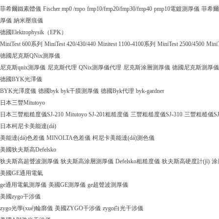
菲希爾鐵素體儀
Fischer mp0 /mpo
fmp10/fmp20/fmp30/fmp40
pmp10電鍍測厚儀
菲希爾
厚儀
納米壓痕儀
德國Elektrophysik（EPK）
MiniTest 600系列
MiniTest 420/430/440
Minitest 1100-4100系列
MiniTest 2500/4500
Mini
德國尼克斯QNix測厚儀
尼克斯qnix測厚儀
尼克斯代理
QNix測厚儀代理
尼克斯涂層測厚儀
德國尼克斯測厚儀
德國BYK光澤儀
BYK光澤度儀
德國byk
byk干膜測厚儀
德國Byk代理
byk-gardner
日本三豐Mitutoyo
日本三豐粗糙度儀SJ-210
Mitutoyo SJ-201粗糙度儀
三豐粗糙度儀SJ-310
三豐粗糙儀SJ
日本柯尼卡美能達(dá)
美能達(dá)色差儀
MINOLTA色差儀
柯尼卡美能達(dá)測色儀
美國狄夫斯高Defelsko
狄夫斯高超聲波測厚儀
狄夫斯高涂層測厚儀
Defelsko粗糙度儀
狄夫斯高硬度計(jì)
涂
美國GE通用電氣
ge通用電氣測厚儀
美國GE測厚儀
ge超聲波測厚儀
美國zygo干涉儀
zygo光學(xué)輪廓儀
美國ZYGO干涉儀
zygo白光干涉儀