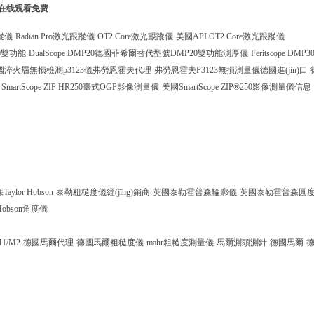
列在线观看免费
蹤儀
Radian Pro激光跟蹤儀
OT2 Core激光跟蹤儀
美國API OT2 Core激光跟蹤儀
0雙功能
DualScope DMP20德國菲希爾替代型號DMP20雙功能測厚儀
Feritscope DMP3
國淬火層無損檢測p3123儀弗勞恩霍夫代理
弗勞恩霍夫P3123無損測量儀德國進(jìn)口
SmartScope ZIP HR250臺式OGP影像測量儀
美國SmartScope ZIP®250影像測量儀信息
ylor Hobson
泰勒粗糙度儀經(jīng)銷商
英國泰勒霍普森輪廓儀
英國泰勒霍普森圓
r Hobson角度儀
 M1/M2
德國馬爾代理
德國馬爾粗糙度儀
mahr粗糙度測量儀
馬爾測頭測針
德國馬爾