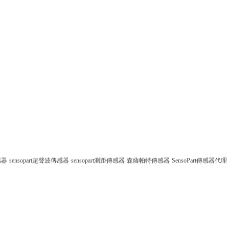
感器
sensopart超聲波傳感器
sensopart測距傳感器
森薩帕特傳感器
SensoPart傳感器代理