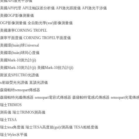
美國API激光干涉儀
美國API代理
API主軸誤差分析儀
API激光跟蹤儀
API激光干涉儀
美國OGP影像測量儀
OGP影像測量儀
全自動光學(xué)影像測量儀
美國康寧CORNING TROPEL
康寧平面度儀
CORNING TROPEL平面度儀
美國環(huán)球Universal
美國環(huán)球同心度儀
美國Mark-10測力計(jì)
美國Mark-10測力計(jì)
美國Mark-10扭力計(jì)
斯派克SPECTRO光譜儀
x射線熒光光譜儀
直讀光譜儀
森薩帕特sensopart傳感器
森薩帕特光纖傳感器
sensopart電容式傳感器
森薩帕特電感式傳感器
sensopart光電傳
瑞士TRIMOS
測長儀
瑞士TRIMOS測高儀
瑞士TESA
瑞士tesa角度儀
瑞士TESA高度規(guī)/測高儀
TESA粗糙度儀
瑞士Wyler水平儀