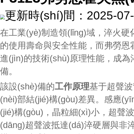
更新時(shí)間：2025-
在工業(yè)制造領(lǐng)域，淬
的使用壽命與安全性能，而弗勞恩霍
進(jìn)的技術(shù)原理性能，成
備。
該設(shè)備的
工作原理
基于超聲波背
(nèi)部結(jié)構(gòu)差異。
(jié)構(gòu)，晶粒細(xì)小
(dāng)超聲波抵達(dá)淬硬層與非淬硬