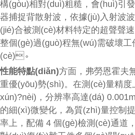
構(gòu)相對(duì)粗糙，會(huì)引
器捕捉背散射波，依據(jù)入射波波峰
(jié)合被測(cè)材料特定的超聲聲速
整個(gè)過(guò)程無(wú)需破壞工件
(cè)。
性能特點(diǎn)
方面，弗勞恩霍夫無(
重優(yōu)勢(shì)。在測(cè)量
xún)?nèi)，分辨率高達(dá) 
的細(xì)微變化，為質(zhì)量控制提供精準
率上，配備 4 個(gè)檢測(cè)通