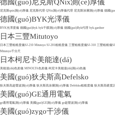
德國(guó)尼克斯QNix測(cè)厚儀
尼克斯qnix測(cè)厚儀
尼克斯代理
QNix測(cè)厚儀代理
尼克斯涂層測(cè)厚儀
德國(gu
德國(guó)BYK光澤儀
BYK光澤度儀
德國(guó)byk
byk干膜測(cè)厚儀
德國(guó)Byk代理
byk-gardner
日本三豐Mitutoyo
日本三豐粗糙度儀SJ-210
Mitutoyo SJ-201粗糙度儀
三豐粗糙度儀SJ-310
三豐粗糙儀SJ
Mitutoyo千分尺
日本柯尼卡美能達(dá)
美能達(dá)色差儀
MINOLTA色差儀
柯尼卡美能達(dá)測(cè)色儀
美國(guó)狄夫斯高Defelsko
狄夫斯高超聲波測(cè)厚儀
狄夫斯高涂層測(cè)厚儀
Defelsko粗糙度儀
狄夫斯高硬度計(j
美國(guó)GE通用電氣
ge通用電氣測(cè)厚儀
美國(guó)GE測(cè)厚儀
ge超聲波測(cè)厚儀
美國(guó)zygo干涉儀