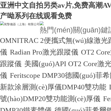
亚洲中文自拍另类av片,免费高潮A
产呦系列在线观看免费
熱門(mén)關(guān)
OMNITRAC 2便攜式無(wú)線激
儀
Radian Pro激光跟蹤儀
OT2 Co
跟蹤儀
美國(guó)API OT2 Core
儀
Feritscope DMP30德國(guó)
新款涂層測(cè)厚儀DMP40雙功能
號(hào)DMP20雙功能測(cè)厚儀
F
DMP30鐵素體儀
德國(guó)菲希爾鍍