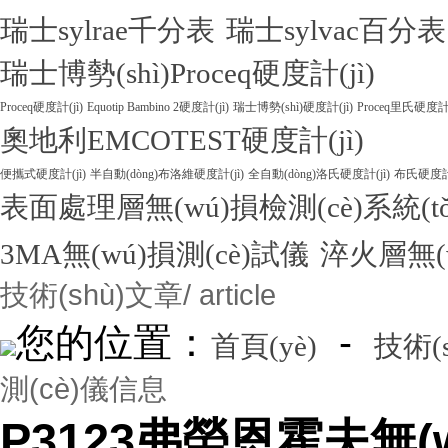
瑞士sylrae千分表
瑞士sylvac百分表
瑞士博勢(shì)Proceq硬度計(jì)
Proceq硬度計(jì)
Equotip Bambino 2硬度計(jì)
瑞士博勢(shì)硬度計(jì)
Proceq里氏硬度計(
奧地利EMCOTEST硬度計(jì)
便攜式硬度計(jì)
半自動(dòng)布洛維硬度計(jì)
全自動(dòng)洛氏硬度計(jì)
布氏硬度計(
表面處理層無(wú)損檢測(cè)系統(tǒ
3MA無(wú)損測(cè)試儀
淬火層無(w
技術(shù)文章
/ article
您的位置：
-
首頁(yè)
技術(
測(cè)儀信息
P3123弗勞恩霍夫無(