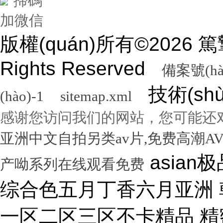
掃碼
加微信
版權(quán)所有©2026
Rights Reserved
備案號(hà
技術(sh
(hào)-1
sitemap.xml
感谢您访问我们的网站，您可能还
亚洲中文自拍另类av片,免费高潮A
asian极品呦女xx 黑人尻亚洲女人 激情综合色五月丁香六月亚洲 韩国激情电影华丽的外出 国产一区二区三区不卡精品 精密机械一区二区三区天堂 小泽玛利亚在线播放电影 www在线一区 国产v综合v亚洲欧美久久 性无码专区一色吊丝中文字幕 朝鲜美女黑毛bbw 大香蕉伊人手机在线观看 色国产在线视频一区二区 亚洲无人区天空码头IV 天天躁夜夜躁狠狠躁99 15min摘花出血视频 免费男女黑网站 国产综合精品久久99之一 蜜桃臀无码内射一区二区三区 国产色情18一20岁片a片 正在播放骚 湿 无码福利一区二区不卡片 人人妻人人澡人人爽精品日 日本1区2区3区4区国色 口国产成人高清在线播放 精品一区二区三区在线观看 影音先锋aⅤ无码资源网 男生使劲操女生喷水视频 久久91久久久久久久久 欧美乱妇高清无乱码免费 人与兽黄色视频 免费男人日女人 高潮来了 用力黄片入口 久久精品国产亚洲成人av 中国鸡巴插屄屄 国产精品视频一区啪啪啪 国产精品成人无码视频 亚洲一区二区三区电影在线 亚洲成人无码77777 日韩一中文字幕在线视频 大鸡吧逼逼碰撞 美女被干777 全彩无码里番本子库 国产成人无码a区视频在线观看 玩弄放荡人妻一区二区三 黑丝美女自慰被大鸡巴操 日韩精品一区 久久亚洲av不卡一区二区 操你骚逼www 理论片午午伦夜理片久久 中文字幕无码亚洲a人片 美女操大黑鸡巴 老色鬼久久亚洲av按摩 欧美美女人体艺术 逼逼逼逼啊啊嗯嗯啊视频 69成人免费视频无码专区 免费又爽又大又高潮视频 欧美日韩一二三区在线视频 亚洲精品中文字幕第十页 青青操在线观看国产视频 色婷婷亚洲十月十月色天 啊啊啊湿了视频在线观看 三十路四十路五十路熟女 国产一区二区在线观看天堂 女人张开腿让男人桶视频 bibi av 日本69视频在线免费观看 无码人妻一区二区三区一 在线观看激情av一区二区 日日天天日天天谢天天日 国产迷晕三个美女的网站 一本到在线观看免费收看 国产亚洲无遮挡美女视频 日本网站在线观看一区二区 肏 少 妇 屄 在 线 丝袜制服shemale 美女裸体爆乳张开腿喷水 免费看成人午夜福利专区 gv在线无码男男gay 国产重口老太和变态小伙 随时都能干的校园运动会 VIP可见久久伊人婷婷 国产一级毛片一区二区视频 国产精品久久99简爱亚洲 吧吧吧影院伦理片在线观看 国产精品一二三四区视频 日韩区一区二在线观看视频 黄色片《男人操女人逼》 大香蕉久久日韩91蜜桃 30年驾龄老司机告诉你 91亚洲国产成人精品看片 把屌插进女人的逼里视频 大香蕉porn在线视频 成人性生交大片免费看96 最新亚洲人成无码网www电影 男生机桶女生小穴的视频 久久综合给合久久狠狠狠 国产呦系列一区二区三区 国产特级看欧美日韩中文 欧美大肉棒抽插骚逼视频 国产又色又爽无遮挡免费 男人天堂久久久一区二区 日本人与黑人牲交交免费 亚洲大片免费资源网站片 国产精品原创巨av 性感美女被操逼 美女污骚逼喷水白虎白浆 久久久久亚洲日本欧美视频 天天摸夜夜摸夜夜狠狠添 五险交满15能领多少钱 国产一卡二卡三卡四卡兔 国产综合23p 中国东北老熟妇做爰网视频 一级国产片在线观看免费 欧美黑人欧美精品刺激 激情综合色综合啪啪开心 群交视频大鸡巴 国产三级精品三级男人的天堂 么公在果树林征服了小雪 解开奶罩吸奶头高潮AV 丰满多毛的少妇 国产精品亚洲一区二区久久 黑人和中国熟女啪啪视频 香蕉视频成人网在线观看 荷兰小妓女高潮βbbw 日韩一区二区经典在线视频 学长让我夹震蛋自慰给他看 WWW亚洲精品久久久乳 免费看点www逼里逼里 手机亚洲第一页 夫妻性生活黄色一级大片 久久综合九色 免费看欧美日韩特级黄片 美女高潮久久免费观看国产 又粗又大又硬毛片免费看 欧美日韩成人大片p内射 草莓视频成视频在线观看 无码专区 人妻系列 在线 日本不卡一区二区三区四区 三级片在线观看国产三级 办公室国产a国产片免费 久久无码!视频 国产成年无码aⅤ片在线 大鸡巴插美女小穴动态图 国产亚洲aaa在线观看 一级二级三一片内射视频 在线观看欧美视频一区二区 被玩环了外高冷老师动漫 动漫男女操鸡巴射精网站 啊啊啊啊大鸡巴操我视频 婷婷综合久久中文字幕蜜桃三电影 色婷五月综激情亚洲综合 久久精品国产自清天天线 日本免费播放一区二区视频 丰满多毛的少妇 舔骚妇淫穴网站 最好看免费观看高清大全 99国产欧美另类久久片 人体艺术在线观看 成在人线视频男人的天堂 国产成人视a片品免费 东京热无码av一区二区 一道本中文字幕在线观看 嗯～好爽射进去强奸啊～ 真人作爱试看120分钟 在线观看国产三级片视频 国产极品高颜值美女到高潮 国产精品高清国产三级av 久久久无码专区中文字幕 推特网红91露出樱桃味 日本不卡码一区二区三区 小骚逼啪啪视频 男男无专砖码高清在线观看 亚洲精品国产精品国产自产 日韩人妻无码一区二区三区综合部 久久久久久久影视一级片 久久久这里有精品999 日本阿v片一区二区三区 俄罗斯小伙狂操黑妹小穴 精品国产第国产综合精品 欧美少妇xxx 国产成人三级片在线播放 国产一二三区好的精华液 裸体美女被艹,内射情趣 18禁成人免费无码网站 国产综合精品99久久久久 中文国产成人精品久久 久久精品久久久国产区蓝牛 1314520美女鸡巴 熟女人又色又紧又爽又黄 国产精品人妻久久久久久 亚洲色无码影院 女人被操的黄色视频网站 精品国产乱码一区二区三区 在线视频最新综合激情网 色综合中文字幕综合电影 操女人嫩逼大片 一 级 黄 色 片免费网站 国模叶桐尿喷337p人体 久久久久
产呦系列在线观看免费