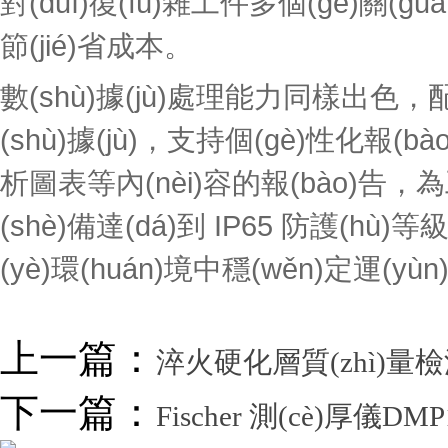
對(duì)復(fù)雜工件多個(gè)關(gu
節(jié)省成本。
數(shù)據(jù)處理能力同樣出色
(shù)據(jù)，支持個(gè)性化報(bào
析圖表等內(nèi)容的報(bào)告，為工藝優
(shè)備達(dá)到 IP65 防護(hù)
(yè)環(huán)境中穩(wěn)定運(
上一篇：
淬火硬化層質(zhì)量檢測
下一篇：
Fischer 測(cè)厚儀DM