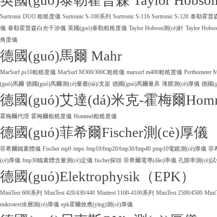
英國(guó)泰勒霍普森 Taylor Hobso
Surtronic DUO 粗糙度儀
Surtronic S-100系列
Surtronic S-116
Surtronic S-128
泰勒霍普森Ta
儀
泰勒霍普森白光干涉儀
英國(guó)泰勒粗糙度儀
Taylor Hobson測(cè)針
Taylor Ho
角度儀
德國(guó)馬爾 Mahr
MarSurf ps10粗糙度儀
MarSurf M300/300C粗糙儀
marsurf m400粗糙度儀
Perthometer
(guó)馬爾
德國(guó)馬爾測(cè)量臺(tái)/支架
德國(guó)馬爾量具
薄膜測(cè)厚儀
德國(g
德國(guó)艾達(dá)米克-霍梅爾Hom
霍梅爾代理
霍梅爾粗糙度儀
Hommel粗糙度儀
德國(guó)菲希爾Fischer測(cè)厚儀
菲希爾鐵素體儀
Fischer mp0 /mpo
fmp10/fmp20/fmp30/fmp40
pmp10電鍍測(cè)厚儀
菲
(cè)厚儀
fmp30鐵素體含量測(cè)定儀
fischer探頭
菲希爾電導(dǎo)率儀
孔隙率測(cè)
德國(guó)Elektrophysik（EPK）
MiniTest 600系列
MiniTest 420/430/440
Minitest 1100-4100系列
MiniTest 2500/4500
Mini
mikrotest涂層測(cè)厚儀
epk霍爾效應(yīng)測(cè)厚儀