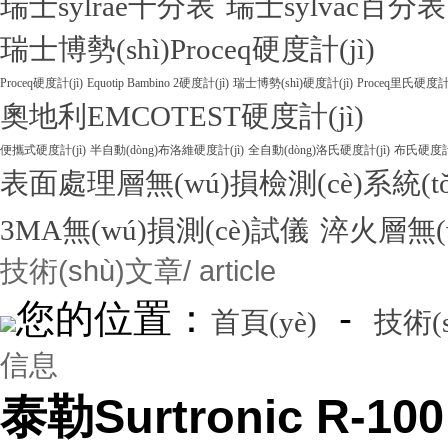
瑞士sylrae千分表
瑞士sylvac百分表
瑞士博勢(shì)Proceq硬度計(jì)
Proceq硬度計(jì)
Equotip Bambino 2硬度計(jì)
瑞士博勢(shì)硬度計(jì)
Proceq里氏硬度計(
奧地利EMCOTEST硬度計(jì)
便攜式硬度計(jì)
半自動(dòng)布洛維硬度計(jì)
全自動(dòng)洛氏硬度計(jì)
布氏硬度計(
表面處理層無(wú)損檢測(cè)系統(tǒ
3MA無(wú)損測(cè)試儀
淬火層無(w
技術(shù)文章
/ article
您的位置：
-
首頁(yè)
技術(
信息
泰勒Surtronic R-