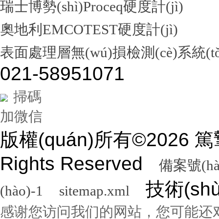
瑞士博勢(shì)Proceq硬度計(jì)
奧地利EMCOTEST硬度計(jì)
表面處理層無(wú)損檢測(cè)系統(tǒ
021-58951071
掃碼
加微信
版權(quán)所有©2026
Rights Reserved
備案號(hà
技術(sh
(hào)-1
sitemap.xml
感谢您访问我们的网站，您可能还