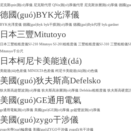
尼克斯qnix測(cè)厚儀
尼克斯代理
QNix測(cè)厚儀代理
尼克斯涂層測(cè)厚儀
德國(gu
德國(guó)BYK光澤儀
BYK光澤度儀
德國(guó)byk
byk干膜測(cè)厚儀
德國(guó)Byk代理
byk-gardner
日本三豐Mitutoyo
日本三豐粗糙度儀SJ-210
Mitutoyo SJ-201粗糙度儀
三豐粗糙度儀SJ-310
三豐粗糙儀SJ
Mitutoyo千分尺
日本柯尼卡美能達(dá)
美能達(dá)色差儀
MINOLTA色差儀
柯尼卡美能達(dá)測(cè)色儀
美國(guó)狄夫斯高Defelsko
狄夫斯高超聲波測(cè)厚儀
狄夫斯高涂層測(cè)厚儀
Defelsko粗糙度儀
狄夫斯高硬度計(j
美國(guó)GE通用電氣
ge通用電氣測(cè)厚儀
美國(guó)GE測(cè)厚儀
ge超聲波測(cè)厚儀
美國(guó)zygo干涉儀
zygo光學(xué)輪廓儀
美國(guó)ZYGO干涉儀
zygo白光干涉儀