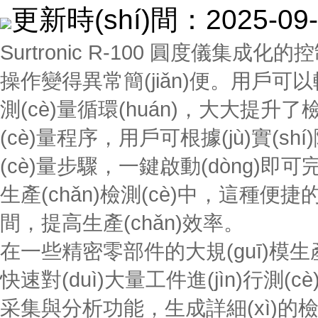
更新時(shí)間：2025-
Surtronic R-100 圓度儀集成
操作變得異常簡(jiǎn)便。用戶可以
測(cè)量循環(huán)，大大提升
(cè)量程序，用戶可根據(jù)實(s
(cè)量步驟，一鍵啟動(dòng)即可完
生產(chǎn)檢測(cè)中，這
間，提高生產(chǎn)效率。
在一些精密零部件的大規(guī)模生產(chǎn
快速對(duì)大量工件進(jìn)行測(cè)
采集與分析功能，生成詳細(xì)的檢測(cè)