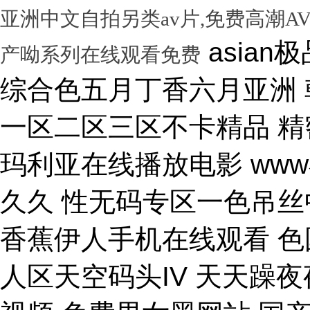
亚洲中文自拍另类av片,免费高潮A
asian极品呦女xx 黑人尻亚洲女人 激情综合色五月丁香六月亚洲 韩国激情电影华丽的外出 国产一区二区三区不卡精品 精密机械一区二区三区天堂 小泽玛利亚在线播放电影 www在线一区 国产v综合v亚洲欧美久久 性无码专区一色吊丝中文字幕 朝鲜美女黑毛bbw 大香蕉伊人手机在线观看 色国产在线视频一区二区 亚洲无人区天空码头IV 天天躁夜夜躁狠狠躁99 15min摘花出血视频 免费男女黑网站 国产综合精品久久99之一 蜜桃臀无码内射一区二区三区 国产色情18一20岁片a片 正在播放骚 湿 无码福利一区二区不卡片 人人妻人人澡人人爽精品日 日本1区2区3区4区国色 口国产成人高清在线播放 精品一区二区三区在线观看 影音先锋aⅤ无码资源网 男生使劲操女生喷水视频 久久91久久久久久久久 欧美乱妇高清无乱码免费 人与兽黄色视频 免费男人日女人 高潮来了 用力黄片入口 久久精品国产亚洲成人av 中国鸡巴插屄屄 国产精品视频一区啪啪啪 国产精品成人无码视频 亚洲一区二区三区电影在线 亚洲成人无码77777 日韩一中文字幕在线视频 大鸡吧逼逼碰撞 美女被干777 全彩无码里番本子库 国产成人无码a区视频在线观看 玩弄放荡人妻一区二区三 黑丝美女自慰被大鸡巴操 日韩精品一区 久久亚洲av不卡一区二区 操你骚逼www 理论片午午伦夜理片久久 中文字幕无码亚洲a人片 美女操大黑鸡巴 老色鬼久久亚洲av按摩 欧美美女人体艺术 逼逼逼逼啊啊嗯嗯啊视频 69成人免费视频无码专区 免费又爽又大又高潮视频 欧美日韩一二三区在线视频 亚洲精品中文字幕第十页 青青操在线观看国产视频 色婷婷亚洲十月十月色天 啊啊啊湿了视频在线观看 三十路四十路五十路熟女 国产一区二区在线观看天堂 女人张开腿让男人桶视频 bibi av 日本69视频在线免费观看 无码人妻一区二区三区一 在线观看激情av一区二区 日日天天日天天谢天天日 国产迷晕三个美女的网站 一本到在线观看免费收看 国产亚洲无遮挡美女视频 日本网站在线观看一区二区 肏 少 妇 屄 在 线 丝袜制服shemale 美女裸体爆乳张开腿喷水 免费看成人午夜福利专区 gv在线无码男男gay 国产重口老太和变态小伙 随时都能干的校园运动会 VIP可见久久伊人婷婷 国产一级毛片一区二区视频 国产精品久久99简爱亚洲 吧吧吧影院伦理片在线观看 国产精品一二三四区视频 日韩区一区二在线观看视频 黄色片《男人操女人逼》 大香蕉久久日韩91蜜桃 30年驾龄老司机告诉你 91亚洲国产成人精品看片 把屌插进女人的逼里视频 大香蕉porn在线视频 成人性生交大片免费看96 最新亚洲人成无码网www电影 男生机桶女生小穴的视频 久久综合给合久久狠狠狠 国产呦系列一区二区三区 国产特级看欧美日韩中文 欧美大肉棒抽插骚逼视频 国产又色又爽无遮挡免费 男人天堂久久久一区二区 日本人与黑人牲交交免费 亚洲大片免费资源网站片 国产精品原创巨av 性感美女被操逼 美女污骚逼喷水白虎白浆 久久久久亚洲日本欧美视频 天天摸夜夜摸夜夜狠狠添 五险交满15能领多少钱 国产一卡二卡三卡四卡兔 国产综合23p 中国东北老熟妇做爰网视频 一级国产片在线观看免费 欧美黑人欧美精品刺激 激情综合色综合啪啪开心 群交视频大鸡巴 国产三级精品三级男人的天堂 么公在果树林征服了小雪 解开奶罩吸奶头高潮AV 丰满多毛的少妇 国产精品亚洲一区二区久久 黑人和中国熟女啪啪视频 香蕉视频成人网在线观看 荷兰小妓女高潮βbbw 日韩一区二区经典在线视频 学长让我夹震蛋自慰给他看 WWW亚洲精品久久久乳 免费看点www逼里逼里 手机亚洲第一页 夫妻性生活黄色一级大片 久久综合九色 免费看欧美日韩特级黄片 美女高潮久久免费观看国产 又粗又大又硬毛片免费看 欧美日韩成人大片p内射 草莓视频成视频在线观看 无码专区 人妻系列 在线 日本不卡一区二区三区四区 三级片在线观看国产三级 办公室国产a国产片免费 久久无码!视频 国产成年无码aⅤ片在线 大鸡巴插美女小穴动态图 国产亚洲aaa在线观看 一级二级三一片内射视频 在线观看欧美视频一区二区 被玩环了外高冷老师动漫 动漫男女操鸡巴射精网站 啊啊啊啊大鸡巴操我视频 婷婷综合久久中文字幕蜜桃三电影 色婷五月综激情亚洲综合 久久精品国产自清天天线 日本免费播放一区二区视频 丰满多毛的少妇 舔骚妇淫穴网站 最好看免费观看高清大全 99国产欧美另类久久片 人体艺术在线观看 成在人线视频男人的天堂 国产成人视a片品免费 东京热无码av一区二区 一道本中文字幕在线观看 嗯～好爽射进去强奸啊～ 真人作爱试看120分钟 在线观看国产三级片视频 国产极品高颜值美女到高潮 国产精品高清国产三级av 久久久无码专区中文字幕 推特网红91露出樱桃味 日本不卡码一区二区三区 小骚逼啪啪视频 男男无专砖码高清在线观看 亚洲精品国产精品国产自产 日韩人妻无码一区二区三区综合部 久久久久久久影视一级片 久久久这里有精品999 日本阿v片一区二区三区 俄罗斯小伙狂操黑妹小穴 精品国产第国产综合精品 欧美少妇xxx 国产成人三级片在线播放 国产一二三区好的精华液 裸体美女被艹,内射情趣 18禁成人免费无码网站 国产综合精品99久久久久 中文国产成人精品久久 久久精品久久久国产区蓝牛 1314520美女鸡巴 熟女人又色又紧又爽又黄 国产精品人妻久久久久久 亚洲色无码影院 女人被操的黄色视频网站 精品国产乱码一区二区三区 在线视频最新综合激情网 色综合中文字幕综合电影 操女人嫩逼大片 一 级 黄 色 片免费网站 国模叶桐尿喷337p人体 久久久久
产呦系列在线观看免费