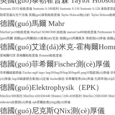
英國(guó)泰勒霍普森 Taylor Hobso
Surtronic DUO 粗糙度儀
Surtronic S-100系列
Surtronic S-116
Surtronic S-128
泰勒霍普森Ta
勒霍普森白光干涉儀
英國(guó)泰勒粗糙度儀
Taylor Hobson測(cè)針
Taylor Hobson
德國(guó)馬爾 Mahr
MarSurf ps10粗糙度儀
MarSurf M300/300C粗糙儀
marsurf m400粗糙度儀
Perthometer
(guó)馬爾
德國(guó)馬爾測(cè)量臺(tái)/支架
德國(guó)馬爾量具
薄膜測(cè)厚儀
德國(g
德國(guó)艾達(dá)米克-霍梅爾Hom
霍梅爾代理
霍梅爾粗糙度儀
Hommel粗糙度儀
德國(guó)菲希爾Fischer測(cè)厚儀
菲希爾鐵素體儀
Fischer mp0 /mpo
fmp10/fmp20/fmp30/fmp40
pmp10電鍍測(cè)厚儀
菲
(cè)厚儀
fmp30鐵素體含量測(cè)定儀
fischer探頭
菲希爾電導(dǎo)率儀
孔隙率測(cè)
德國(guó)Elektrophysik（EPK）
MiniTest 600系列
MiniTest 420/430/440
Minitest 1100-4100系列
MiniTest 2500/4500
Mini
mikrotest涂層測(cè)厚儀
epk霍爾效應(yīng)測(cè)厚儀
德國(guó)尼克斯QNix測(cè)厚儀