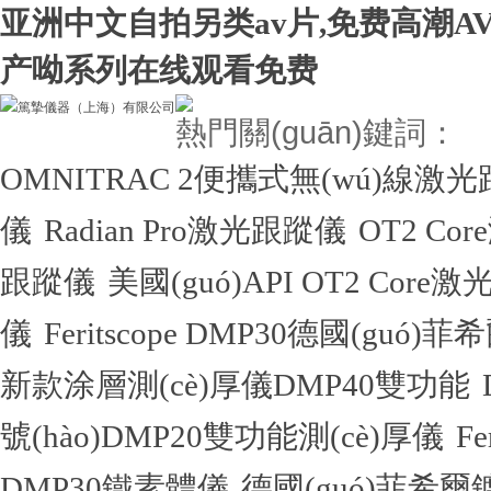
亚洲中文自拍另类av片,免费高潮A
产呦系列在线观看免费
熱門關(guān)鍵詞：
OMNITRAC 2便攜式無(wú)線激
儀
Radian Pro激光跟蹤儀
OT2 Co
跟蹤儀
美國(guó)API OT2 Core
儀
Feritscope DMP30德國(guó)
新款涂層測(cè)厚儀DMP40雙功能
號(hào)DMP20雙功能測(cè)厚儀
F
DMP30鐵素體儀
德國(guó)菲希爾鍍