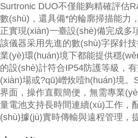
Surtronic DUO不僅能夠精確評
數(shù)，還具備*的輪廓掃
正實現(xiàn)一臺設(shè)備完成多
該儀器采用先進的數(shù)字探針技術
業(yè)環(huán)境下都能提供穩(w
的設(shè)計符合IP54防護等級
(xiàn)場或?qū)嶒炇噎h(huán)境
界面，操作直觀簡便，無需專業(yè)培
量電池支持長時間連續(xù)工作，配合藍
(shù)據(jù)實時傳輸與遠程管理