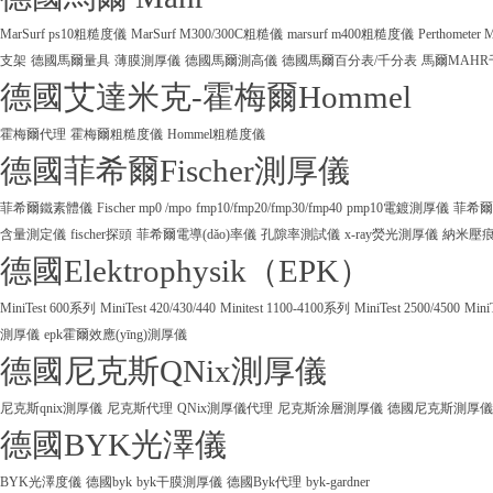
MarSurf ps10粗糙度儀
MarSurf M300/300C粗糙儀
marsurf m400粗糙度儀
Perthometer
支架
德國馬爾量具
薄膜測厚儀
德國馬爾測高儀
德國馬爾百分表/千分表
馬爾MAHR
德國艾達米克-霍梅爾Hommel
霍梅爾代理
霍梅爾粗糙度儀
Hommel粗糙度儀
德國菲希爾Fischer測厚儀
菲希爾鐵素體儀
Fischer mp0 /mpo
fmp10/fmp20/fmp30/fmp40
pmp10電鍍測厚儀
菲希爾
含量測定儀
fischer探頭
菲希爾電導(dǎo)率儀
孔隙率測試儀
x-ray熒光測厚儀
納米壓
德國Elektrophysik（EPK）
MiniTest 600系列
MiniTest 420/430/440
Minitest 1100-4100系列
MiniTest 2500/4500
Mini
測厚儀
epk霍爾效應(yīng)測厚儀
德國尼克斯QNix測厚儀
尼克斯qnix測厚儀
尼克斯代理
QNix測厚儀代理
尼克斯涂層測厚儀
德國尼克斯測厚儀
德國BYK光澤儀
BYK光澤度儀
德國byk
byk干膜測厚儀
德國Byk代理
byk-gardner