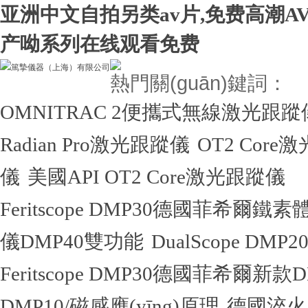
亚洲中文自拍另类av片,免费高潮A
产呦系列在线观看免费
熱門關(guān)鍵詞：
OMNITRAC 2便攜式無線激光跟蹤
Radian Pro激光跟蹤儀
OT2 Core
儀
美國API OT2 Core激光跟蹤儀
Feritscope DMP30德國菲希爾鐵
儀DMP40雙功能
DualScope 
Feritscope DMP30德國菲希爾新
DMP10/磁感應(yīng)原理
德國淬火