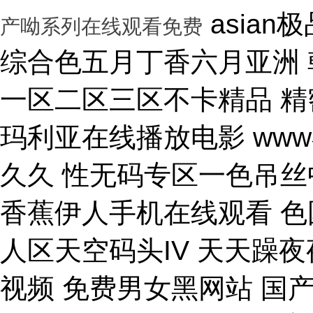
asian极品呦女xx 黑人尻亚洲女人 激情综合色五月丁香六月亚洲 韩国激情电影华丽的外出 国产一区二区三区不卡精品 精密机械一区二区三区天堂 小泽玛利亚在线播放电影 www在线一区 国产v综合v亚洲欧美久久 性无码专区一色吊丝中文字幕 朝鲜美女黑毛bbw 大香蕉伊人手机在线观看 色国产在线视频一区二区 亚洲无人区天空码头IV 天天躁夜夜躁狠狠躁99 15min摘花出血视频 免费男女黑网站 国产综合精品久久99之一 蜜桃臀无码内射一区二区三区 国产色情18一20岁片a片 正在播放骚 湿 无码福利一区二区不卡片 人人妻人人澡人人爽精品日 日本1区2区3区4区国色 口国产成人高清在线播放 精品一区二区三区在线观看 影音先锋aⅤ无码资源网 男生使劲操女生喷水视频 久久91久久久久久久久 欧美乱妇高清无乱码免费 人与兽黄色视频 免费男人日女人 高潮来了 用力黄片入口 久久精品国产亚洲成人av 中国鸡巴插屄屄 国产精品视频一区啪啪啪 国产精品成人无码视频 亚洲一区二区三区电影在线 亚洲成人无码77777 日韩一中文字幕在线视频 大鸡吧逼逼碰撞 美女被干777 全彩无码里番本子库 国产成人无码a区视频在线观看 玩弄放荡人妻一区二区三 黑丝美女自慰被大鸡巴操 日韩精品一区 久久亚洲av不卡一区二区 操你骚逼www 理论片午午伦夜理片久久 中文字幕无码亚洲a人片 美女操大黑鸡巴 老色鬼久久亚洲av按摩 欧美美女人体艺术 逼逼逼逼啊啊嗯嗯啊视频 69成人免费视频无码专区 免费又爽又大又高潮视频 欧美日韩一二三区在线视频 亚洲精品中文字幕第十页 青青操在线观看国产视频 色婷婷亚洲十月十月色天 啊啊啊湿了视频在线观看 三十路四十路五十路熟女 国产一区二区在线观看天堂 女人张开腿让男人桶视频 bibi av 日本69视频在线免费观看 无码人妻一区二区三区一 在线观看激情av一区二区 日日天天日天天谢天天日 国产迷晕三个美女的网站 一本到在线观看免费收看 国产亚洲无遮挡美女视频 日本网站在线观看一区二区 肏 少 妇 屄 在 线 丝袜制服shemale 美女裸体爆乳张开腿喷水 免费看成人午夜福利专区 gv在线无码男男gay 国产重口老太和变态小伙 随时都能干的校园运动会 VIP可见久久伊人婷婷 国产一级毛片一区二区视频 国产精品久久99简爱亚洲 吧吧吧影院伦理片在线观看 国产精品一二三四区视频 日韩区一区二在线观看视频 黄色片《男人操女人逼》 大香蕉久久日韩91蜜桃 30年驾龄老司机告诉你 91亚洲国产成人精品看片 把屌插进女人的逼里视频 大香蕉porn在线视频 成人性生交大片免费看96 最新亚洲人成无码网www电影 男生机桶女生小穴的视频 久久综合给合久久狠狠狠 国产呦系列一区二区三区 国产特级看欧美日韩中文 欧美大肉棒抽插骚逼视频 国产又色又爽无遮挡免费 男人天堂久久久一区二区 日本人与黑人牲交交免费 亚洲大片免费资源网站片 国产精品原创巨av 性感美女被操逼 美女污骚逼喷水白虎白浆 久久久久亚洲日本欧美视频 天天摸夜夜摸夜夜狠狠添 五险交满15能领多少钱 国产一卡二卡三卡四卡兔 国产综合23p 中国东北老熟妇做爰网视频 一级国产片在线观看免费 欧美黑人欧美精品刺激 激情综合色综合啪啪开心 群交视频大鸡巴 国产三级精品三级男人的天堂 么公在果树林征服了小雪 解开奶罩吸奶头高潮AV 丰满多毛的少妇 国产精品亚洲一区二区久久 黑人和中国熟女啪啪视频 香蕉视频成人网在线观看 荷兰小妓女高潮βbbw 日韩一区二区经典在线视频 学长让我夹震蛋自慰给他看 WWW亚洲精品久久久乳 免费看点www逼里逼里 手机亚洲第一页 夫妻性生活黄色一级大片 久久综合九色 免费看欧美日韩特级黄片 美女高潮久久免费观看国产 又粗又大又硬毛片免费看 欧美日韩成人大片p内射 草莓视频成视频在线观看 无码专区 人妻系列 在线 日本不卡一区二区三区四区 三级片在线观看国产三级 办公室国产a国产片免费 久久无码!视频 国产成年无码aⅤ片在线 大鸡巴插美女小穴动态图 国产亚洲aaa在线观看 一级二级三一片内射视频 在线观看欧美视频一区二区 被玩环了外高冷老师动漫 动漫男女操鸡巴射精网站 啊啊啊啊大鸡巴操我视频 婷婷综合久久中文字幕蜜桃三电影 色婷五月综激情亚洲综合 久久精品国产自清天天线 日本免费播放一区二区视频 丰满多毛的少妇 舔骚妇淫穴网站 最好看免费观看高清大全 99国产欧美另类久久片 人体艺术在线观看 成在人线视频男人的天堂 国产成人视a片品免费 东京热无码av一区二区 一道本中文字幕在线观看 嗯～好爽射进去强奸啊～ 真人作爱试看120分钟 在线观看国产三级片视频 国产极品高颜值美女到高潮 国产精品高清国产三级av 久久久无码专区中文字幕 推特网红91露出樱桃味 日本不卡码一区二区三区 小骚逼啪啪视频 男男无专砖码高清在线观看 亚洲精品国产精品国产自产 日韩人妻无码一区二区三区综合部 久久久久久久影视一级片 久久久这里有精品999 日本阿v片一区二区三区 俄罗斯小伙狂操黑妹小穴 精品国产第国产综合精品 欧美少妇xxx 国产成人三级片在线播放 国产一二三区好的精华液 裸体美女被艹,内射情趣 18禁成人免费无码网站 国产综合精品99久久久久 中文国产成人精品久久 久久精品久久久国产区蓝牛 1314520美女鸡巴 熟女人又色又紧又爽又黄 国产精品人妻久久久久久 亚洲色无码影院 女人被操的黄色视频网站 精品国产乱码一区二区三区 在线视频最新综合激情网 色综合中文字幕综合电影 操女人嫩逼大片 一 级 黄 色 片免费网站 国模叶桐尿喷337p人体 久久久久
产呦系列在线观看免费