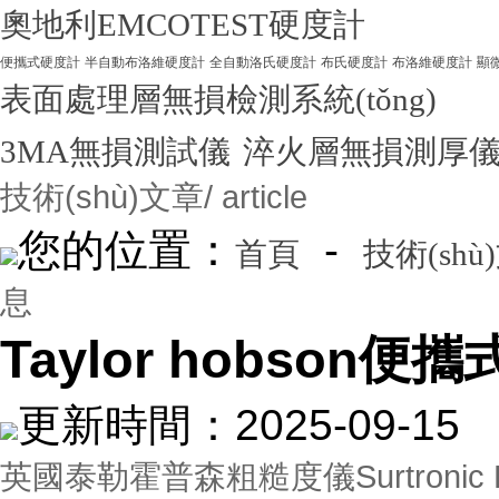
奧地利EMCOTEST硬度計
便攜式硬度計
半自動布洛維硬度計
全自動洛氏硬度計
布氏硬度計
布洛維硬度計
顯
表面處理層無損檢測系統(tǒng)
3MA無損測試儀
淬火層無損測厚
技術(shù)文章
/ article
您的位置：
-
首頁
技術(shù
息
Taylor hobson
更新時間：2025-09-
英國泰勒霍普森粗糙度儀Surtronic