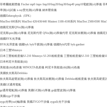
菲希爾鐵素體儀
Fischer mp0 /mpo
fmp10/fmp20/fmp30/fmp40
pmp10電鍍測(cè)厚儀
菲
率測(cè)試儀
x-ray熒光測(cè)厚儀
納米壓痕儀
德國Elektrophysik（EPK）
MiniTest 600系列
MiniTest 420/430/440
Minitest 1100-4100系列
MiniTest 2500/4500
Mini
德國尼克斯QNix測(cè)厚儀
尼克斯qnix測(cè)厚儀
尼克斯代理
QNix測(cè)厚儀代理
尼克斯涂層測(cè)厚儀
德國尼克
德國BYK光澤儀
BYK光澤度儀
德國byk
byk干膜測(cè)厚儀
德國Byk代理
byk-gardner
日本三豐Mitutoyo
日本三豐粗糙度儀SJ-210
Mitutoyo SJ-201粗糙度儀
三豐粗糙度儀SJ-310
三豐粗糙儀SJ
日本柯尼卡美能達(dá)
美能達(dá)色差儀
MINOLTA色差儀
柯尼卡美能達(dá)測(cè)色儀
美國狄夫斯高Defelsko
狄夫斯高超聲波測(cè)厚儀
狄夫斯高涂層測(cè)厚儀
Defelsko粗糙度儀
狄夫斯高硬度計(j
美國GE通用電氣
ge通用電氣測(cè)厚儀
美國GE測(cè)厚儀
ge超聲波測(cè)厚儀
美國zygo干涉儀
zygo光學(xué)輪廓儀
美國ZYGO干涉儀
zygo白光干涉儀