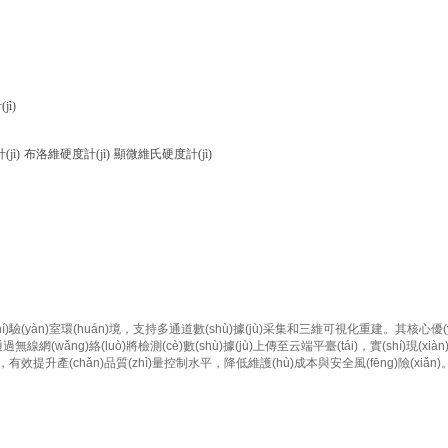
jì)
jì)
布洛維硬度計(jì)
顯微維氏硬度計(jì)
shí)驗(yàn)室環(huán)境，支持多通道數(shù)據(jù)采集和三維可視化重建
，可通過無線網(wǎng)絡(luò)將檢測(cè)數(shù)據(jù)上傳至云端平臺(tái)，實(shí)
提升產(chǎn)品質(zhì)量控制水平，降低維護(hù)成本與安全風(fēng)險(xiǎn)。弗