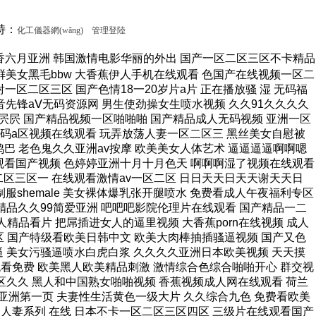
持：
化工儀器網(wǎng)
管理登陸
品久久男人的天堂 欧美一级a高清视频免费 欧美日韩国产狼人久久久 9孩岁女被A片免费观看 久久久无码电影 东北老女人与大鸡巴视频 5566色网址全色色哟 国内无遮码无码的免av 三级无码在线看 女人喷液抽搐高潮视频, 又大又粗又黄又爽的黄片 国产欧美一二区不卡视频 大香蕉五月婷婷精品视频 欧美成狂野欧美在线观看 看男人下面插入女生下面 在线观看激情av一区二区 蜜桃九九女人一区二区三区 自拍13页视频三区入口 宝宝操死我鸡巴视频好痒 女生bb湿湿求艹 视频 波多野结衣无码高潮喷水 91扒开骚逼被大鸡八操 骚逼被大鸡巴操软的视频 大鸡吧操逼动漫 精品免费一区二区三区在 顶开 肿胀 呻吟声粗喘 亚洲第一毛片 成a人片亚洲日本久久 精品精品男人的天堂国产 久久精品国产亚洲5555 南亚巨胖妇淫裸 男生j插女生逼免费网站 欧美乱人伦视频中文字幕 成人性生交大片免费看96 国产高清特黄无遮挡大片 小泽玛利亚资源在线观看 精品亚洲麻豆1区2区3区 抽插大胸 羞羞视频网站 天天躁夜夜躁狠狠躁99 他把舌头伸进我两腿之间 亚洲日韩国产一区二区 又黄又爽又色的美女视频 午夜性爽男人的天堂视频 大鸡巴操死AV 扣逼视频啊啊爽～大啊啊 爱鲁鲁在线视频免费观看 美女视频免费的黄的喷水 成人影院点击即入爽不停 三级片在线观看国产三级 色综合中文字幕综合电影 成人欧美一区二区三区小说 玩两个丰满老熟女久久网 东京热无码av一区二区 野花香视频在线观看免费高清版 国产青青草原在线视频观看 大团圆电视剧全集在线观看免费 欧美日韩一级片免费观看 九色在线porny张津瑜 精品女视频在线观看免费 国产av不卡一区二区三区 色噜噜狠狠一区二区三区 中文字字幕在线综合亚洲 大黑屌性爱毛片 亚洲一线产区二线产区av 操我的搔逼导航 国产精品va在线观看无 亚洲精品无码色午夜色爱 男人操女人逼能看的视频 大鸡吧使劲操我骚逼视频 色婷av一区二区三区 久热天堂在线视频精品伊人 亚洲中文字幕一区二区乱码 久久精品国产亚洲av视瓶 女人自慰高级无遮挡毛片 国产精品久久久久久不卡 中文字幕人成无码人妻综合社区 干浪叫老婆免费视频对白 观看帅哥和美女干逼免费 黄片123在线视频看看 亚洲大尺度无码专区尤物 国产精品久久久精品影院 办公室啪啪无遮挡动态图 美丽大骚逼姑娘 嗯嗯嗯啊别视频 曰韩精品无码一区二区三区 精品操Bwww 久热香蕉在线视频免费大 久久精品久久久久久齐齐 欧美一区二区三区在线电影 日韩电影丝袜美腿的诱惑 在线a人片免费观看不卡 国产 在线 | 日韩 一个人看的电影免费网站 91自拍青娱乐 精品女视频在线观看免费 依依成人影院久久久午夜 久久精品999国产亚洲 日本最新免费二区三区四区 国产三级韩国三级三级a级 亚洲 欧美 成人 动漫 中文字幕在线第一页日韩 午夜精彩视频在线观看免费 欧美人精品xo 啊啊啊啊大鸡巴操我视频 亚洲精品二三区伊人久久 国产精品自产拍在线涩爱 朋友的丰满人妻在线观看 国产国语自产精品视频在 男生鸡鸡痛女生鸡鸡网站 国产精品一区二区传媒蜜臀 女性的胸夹住男生的隐私 中文字幕99页 死人操逼女人操 精品国产精品国产99网站 人妻久久久久区二区三区 欧美精品一区二区三区蜜臀 日韩精品电影一区二区三区 国产精品一区二区三在线 尤物麻豆亚av无码精品 亚洲男人的天堂色偷免费 91九色PORON观看 中文字幕无码av东京热 2020亚洲男人的天堂 欧美日韩一卡二卡三乱码 久久国产乱子伦免费精品 1314520美女鸡巴 高清国产美女一级八av 男人裸鸡鸡网站 国产高清一区二区二三区 激情综合五月 小雪被体育老师抱到仓库 啪啪啪高潮流水无码观看 亚洲人成网18禁止中文字幕 狠狠综合久久一区二区三区 国产99久久久久久免费看 大尺度av在线免费观看 久久人97超碰国产公开 国产成人精品一区二3 大鸡巴搞我视频 亚洲另类激情综合偷自拍图 喷水视频母狗被操的好爽 亚洲国产成人久久综合碰 成人欧美一区二区三区在线观看 成人无遮挡黄漫漫画免费 斯啊啊啊别插了??网站 欧美日韩国产卡通一二区 麻豆专区ssin在线看 97精品国产aⅴ在线网站 黄片视频免费精品久久91 骚逼操高清无码 无码午夜福?免费区久久 亚洲熟妇乱女区二区三区 无套内谢孕妇毛片免费看 逼逼好多水视频 自拍 角 22p 在线 A级黄片毛片肏屄馒头屄 娇妻与公h喂奶 热久久精品这里都是精品 进去美女馒头穴 少妇高潮喷潮久久久影院 国产精品国产精品免费成人 久久精品亚洲一区二区三区浴池 丰满的人妻hd高清日本 人人澡人人澡人人看欧美 亚洲精品无码专区久久久 农村老熟妇乱子伦视频 丝袜美女跪下男人操视频 亚洲av无码日韩av无码网址 中文字幕av网一区二区 女子扒开骚逼给人草网站 吃上面搞下面的很爽视频 国产精品高清国产三级av 日韩 欧美 亚洲 自拍 操死骚货视频H 在线播放亚洲欧美小视频 国产愉拍自愉免费第1页 18岁白虎美女莉粉嫩逼 伊人亚洲综合网色av另类 大香蕉最新视频在线播放 中国人BBWBBW高潮 国产成人精品日本亚洲i8 操中年妇女的黑毛绒绒逼 欧美日本欧美日本区一区二 小萝莉小嫩逼被操的视频 国产原创精品 正在播放 嫩草影院网站无码进入。 97人妻天天爽夜夜爽二区 日韩a片r级无码中文字幕久久 浪荡骚妇被爆操 91p0rn丫九色偷拍 久久精品aⅴ无码中文字字幕重口 3d动画h污在线看蒂法 欧美另类极度残忍拳头交 破女流血 自拍 片黄a免费看 美女屁股无遮挡在线观看 大鸡巴插学生妹骚逼视频 欧美高清性videos 文字幕乱码精品久久久久 啊不要操逼视频喷水变态 亚洲一区二区啊射精日韩 十八禁啪啦拍无遮拦视频 女人老逼人人操 国产浮力第一页草草影院 男女生操逼视频免费观看 国产精品久久久久69粉嫩 ysl口红水蜜桃色号6998 真实偷清晰对白在线视频 屄痒想找鸡巴操 中煤69工程有限公司官网 欧美成人超碰在线6666 日本五级伦理片 强壮的公么把我弄得好爽 操骚逼爽死了插到哭视频 在线中文字幕亚洲一区二区 男生戳女生小穴免费网站 欧美老熟妇性xxxxx Aⅴ色中文字幕无码首页 欧美小色妞成人在线播放 中日韩一级免费黄色大片 丁香花在线视频完整版 成人短视频在线观看99 欧洲AAAAA特级毛片 末成年女av片一区二区 欧美人与性动交ccoo 男人的天堂噜噜噜久久久 一本加勒比hezyo无码人妻 欧美日韩一日韩一线不卡 色呦呦美女人体免费视频 欧美精品久久男人的天堂 日本在线无乱码中文字幕 情节三级视频网站在线观看 少妇裸交全过程 嫩小美女午夜操BB视频 射你逼里好不好视频导航 男操女插插插痛免费下载 亚洲狠亚洲狠亚洲狠狠狠 亚洲欧美精品午睡沙发 把女生逼逼操肿白浆视频 日韩精品 中文字幕 一区 精品少妇性服务中文字幕 深夜18r影院 丰满的人妻hd高清日本 国产呦系列在线观看免费 小骚逼成人网站 男生把女生插流水的视频 欧美日韩大尺度一区二区 哪里有免费av 丝袜美女跪下男人操视频 成人AV在线刺激免费看 亚洲av激情五月性综合 白嫩的麻麻下面好紧 大鸡吧插进去视频免费看 无码一区二区波多野结衣播放搜索 久久久久久老熟妇人妻av 高清av熟女一区蜜臀av 日韩精品一区二区三区四区蜜桃 中文字幕无码亚洲a人片 午夜18禁a片免费网站 日韩亚洲中文字幕东京热 午夜性爽男人的天堂视频 欧美日韩国产综合下一页 欧美精品高清一区二区灬 大鸡巴操小嫩逼视频欣赏 色哟哟国产精品欧美精品 九九九色成人综合视频网 成年人黄色一区二区三区 美女视频免费的黄的喷水 好色的男人午夜日逼视频 国产成人免费高清直播下载 与嫂嫂操屄视频 大香蕉欧美人妻一二三区 国产精品久久久中文字幕 欧美性色黄大片多多影院 亚洲资源站无码av网址 狠狠狠狠综合 国产国语老龄妇女a片 99九九热只有国产精品 一本色道久久—综合亚洲 青娱乐成人免费在线视频 亚洲 欧美 日韩 成人 中文字幕在线看日韩电影 欧美插B小视频 上萬網友分享a级国产乱 国产伦精区二区三区视频 午夜观看视频在线观看免费 琪琪成人影视啪啪成人片 97精品久久久大香线焦 男生鸡鸡痛女生鸡鸡网站 四虎永久在线精品免av av视频在线观看 亚洲大尺度无码专区尤物 13一14周岁无码a片 校草被两个混混脱裤玩J 提供女人自慰喷水全过程 国产无av码在线观看vr高清片 亚洲自国偷拍偷免费视频 成人午夜老司机免费视频 大鸡巴操美国妞 国产一级特黄特色aa动图 黄色大片上床睡觉操小鸡 国产无av码在线观看vr高清片 久久国产精品偷 精品碰碰人人A久久香蕉 久久亚洲一区二区三区四区五区 东北妇女露脸50岁作爱 亚洲成a人影院在线观看 欧美香蕉爽97人模人妻爽 亚洲av精品久久久久a 天天操天天干天天日天天 国产久久免费精品一区二区 国产xxx农村乱另类 五月天婷婷在线观看高清 九九久久精品国产免费看 欧美丰满熟妇性xxx乱 美女全裸露出毛茸茸的逼 97青娱乐在线一区二区 大鸡吧使劲操我骚逼视频 丝袜 亚洲 另类 欧美 变态 最近最新的亚洲字幕mv 美女张开腿让男人桶软件 国产成人99亚洲综合精品 国产免费内射又粗又爽密桃视频 黑人尻亚洲女人 免费看点www逼里逼里 狂野欧美性猛交aaaa 女性爱扣逼喷水视频网站 国产精品一区二区日韩精品 伊人热热久久原色播放www 夜夜嗨vA一区二区三区 国产日美女B激情三级片 97青娱乐在线一区二区 久久久中文字幕 亚洲国产av午夜福利精品 日韩av在线观看免费 亚洲国产青草衣衣衣98 免费看黄页在线视频观看 久久碰国产一区二区三区 日韩精品电影在线一区二区 国产毛片国语版手机在线 亚洲午夜无码久久久久 大鸡巴艹人视频在线播放 亚洲加勒比少妇无码av 中文亚洲爆乳无码专区 亚洲jizzjizz中国少妇中文 一个人在线观看的www 中文字幕人妻互换av久久 国产免费一区二区三区在 欧洲按摩高潮A级中文片 国产暗拍出租屋嫖妓視频 欧美怡红院一区二区三区 最近中文字幕mv在线高清 婷婷综合缴情五月伊亚洲 ass人体少妇pics 久久久久农村少妇特毛片 俺爹是卧底在线免费观看 黑人大屌第一页 中国一级特黄真人片久久 国产日韩精品欧美区喷水 欧美牲交a欧美牲交aⅤ 久久久国产精品樱花网站 无码 一区二区三区 水蜜桃 特大鸡吧操美女小逼大片 欧美人与牲动交xxxx 18禁日本黄无遮挡禁免费视频 国产午夜福利视频在线观看 被男人添囗交做爰视频 国产综合精品 天天干夜夜拍天天操天天射 女人被躁到高潮免费视频 国产精品视频边 久青草无码视频在线观看 平度老人操屄网 55夜66夜亚洲精品站 久久久精品人妻一区二区三区 美女逼逼网站视频哔哩哔 色婷婷一区二区三区aⅴ 亚洲区欧美区图片区小说区 性高湖久久久久久久久aaaaa 性做久久久久久久久不卡 国产の无码专区 亚洲AV无码乱码国产品 久久精品国产成人 日韩人妻无码一区二区三区综合部 日本乱偷人妻中文字幕在线 18禁黄呜呜色呦呦网站 久久精品女人天堂av麻 大陆熟妇丰满多毛xxxx 日韩中文字幕亚洲一区二区 男人操女人的逼视频网站 成人免费a级毛片天天看 精品国产无套白浆一区二区 亚洲中文字幕在线五月天 女警官打开双腿沦为性奴 日韩欧中文字幕乱码大香 欧美人与性动交α欧美软件 曰逼视频免费看 国产日产久久高清欧美一区 亚av无码s国av 玩弄少妇人妻 40厘米黑人与中国女人 午夜福利k8经典电影网 欧美人与性动交ccoo 久久久9999在线观看 亚洲国产精品无7777一线 熟女大肥臀一区二区三区 亚洲国产成人精品激情在线 青青青在线观看视频在线 1939午夜电影 91av资源网在线观看 手插逼比鸡吧插逼更舒服 无码男男作g片在线观看 屄痒想找鸡巴操 操骚逼爽死了插到哭视频 国产精品原创巨av 玩弄非洲黑人肥女的屄？ 极品尤物一区二区三区 久草视频在线这里只有精品 女人被操的黄色视频网站 久久精品无码av一区二区三区 99久久国产精品成人观看 91丝袜足午夜福利网站 国产日韩欧美日日骚一区 亚洲一区二区三区老熟妇 ,进来了,好大,要喷了 国产午夜小视频在线观看 国产精品一级毛片无码区 长屌肏美女AV 欧美牲交a欧美牲交aⅴ 色吊丝永久在线观看最新 大鸡巴倒推内射 情人日皮黄色视频网站片 天堂天堂亚洲资源最新版 哦哦干死我,用力h视频 69sex久久精品国产麻豆 欧美日韩国产精品一区在线 日死你插屄av 一本无码中文字幕免费播 五十路六十路七十路熟妇 8x8淫库网站永远免费 亚洲天堂网最新 免费看无码片A 亚洲男人A在天堂线一区 天天操西瓜网女人的逼逼 久久久亚洲欧洲日产国码aⅴ 大鸡吧操逼动漫 几个农民工一起吃我奶头 三年片免费大全国语 欧美猛男激情久久久久久 男人狂操女人大骚逼视频 91成年女人午夜毛片免费 18禁纯肉高黄无码动漫 性久久久久久久 打鸡巴操插逼逼 在线日本视频一区二区三区 国产浮力第一页草草影院 精品久久久久久综合日本 中文字幕组一区二区三区 帅哥男女操网站 国