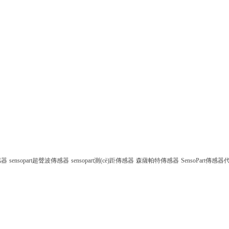
感器
sensopart超聲波傳感器
sensopart測(cè)距傳感器
森薩帕特傳感器
SensoPart傳感器