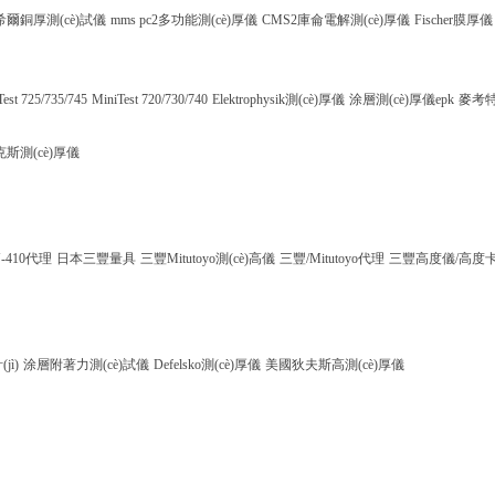
希爾銅厚測(cè)試儀
mms pc2多功能測(cè)厚儀
CMS2庫侖電解測(cè)厚儀
Fischer膜厚儀
Test 725/735/745
MiniTest 720/730/740
Elektrophysik測(cè)厚儀
涂層測(cè)厚儀epk
麥考特
斯測(cè)厚儀
-410代理
日本三豐量具
三豐Mitutoyo測(cè)高儀
三豐/Mitutoyo代理
三豐高度儀/高度
ì)
涂層附著力測(cè)試儀
Defelsko測(cè)厚儀
美國狄夫斯高測(cè)厚儀