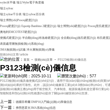
wyler水平儀
瑞士Wyler電子角度儀
瑞士sylvac
瑞士sylrae千分表
瑞士sylvac百分表
瑞士博勢(shì)Proceq硬度計(jì)
Proceq硬度計(jì)
Equotip Bambino 2硬度計(jì)
瑞士博勢(shì)硬度計(jì)
Proceq里氏硬度計(
奧地利EMCOTEST硬度計(jì)
便攜式硬度計(jì)
半自動(dòng)布洛維硬度計(jì)
全自動(dòng)洛氏硬度計(jì)
布氏硬度計(
表面處理層無損檢測(cè)系統(tǒng)
3MA無損測(cè)試儀
淬火層無損測(cè)厚儀
技術(shù)文章
/ article
您的位置：
-
-
首頁
技術(shù)文章
P3123檢測(cè)儀信息
P3123檢測(cè)儀信息
更新時(shí)間：2025-10-11
瀏覽次數(shù)：577
P3123檢測(cè)儀具備便攜式設(shè)計(jì)，適用于現(xiàn)場(chǎng)檢測(cè)與實(
測(cè)結(jié)果的可靠性。此外，該設(shè)備兼容工業(yè)4.0標(biāo)準(zhǔn)
該檢測(cè)儀廣泛應(yīng)用于航空航天、汽車制造、能源裝備及軌道交通等行業(yè)，有效
智能制造和預(yù)測(cè)性維護(hù)提供了關(guān)鍵技術(shù)支撐。
上一篇：
德國菲希爾 DMP10入門級(jí)測(cè)厚儀信息
下一篇：
弗勞恩霍夫3MA系統(tǒng)信息