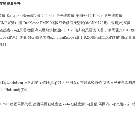
列在线观看免费
蹤儀
Radian Pro激光跟蹤儀
OT2 Core激光跟蹤儀
美國API OT2 Core激光跟蹤儀
DMP40雙功能
DualScope DMP20德國菲希爾替代型號(hào)DMP20雙功能測(cè)厚儀
磁感應(yīng)原理
德國淬火層無損檢測(cè)p3123儀弗勞恩霍夫代理
弗勞恩霍夫P3123
Scope ZIP系列影像測(cè)量儀美國ogp
SmartScope ZIP HR250臺(tái)式OGP影像測(cè)量
C系列
ylor Hobson
泰勒粗糙度儀經(jīng)銷商
英國泰勒霍普森輪廓儀
英國泰勒霍普森圓
ylor Hobson角度儀
 M1/M2
德國馬爾代理
德國馬爾粗糙度儀
mahr粗糙度測(cè)量儀
馬爾測(cè)頭測(cè)針