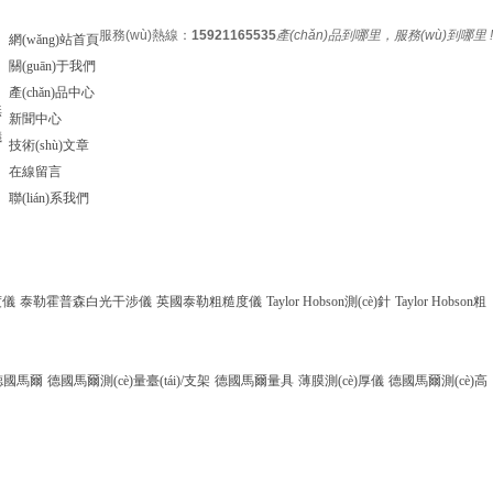
服務(wù)熱線：
15921165535
產(chǎn)品到哪里，服務(wù)到哪里 !
網(wǎng)站首頁
關(guān)于我們
產(chǎn)品中心
無
新聞中心
儀
技術(shù)文章
在線留言
聯(lián)系我們
度儀
泰勒霍普森白光干涉儀
英國泰勒粗糙度儀
Taylor Hobson測(cè)針
Taylor Hobson粗
德國馬爾
德國馬爾測(cè)量臺(tái)/支架
德國馬爾量具
薄膜測(cè)厚儀
德國馬爾測(cè)高