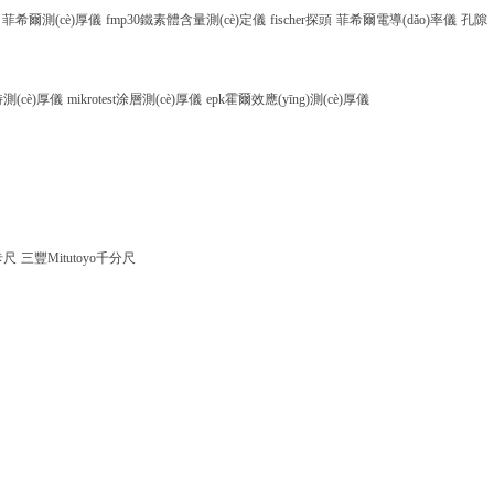
菲希爾測(cè)厚儀
fmp30鐵素體含量測(cè)定儀
fischer探頭
菲希爾電導(dǎo)率儀
孔隙
測(cè)厚儀
mikrotest涂層測(cè)厚儀
epk霍爾效應(yīng)測(cè)厚儀
卡尺
三豐Mitutoyo千分尺