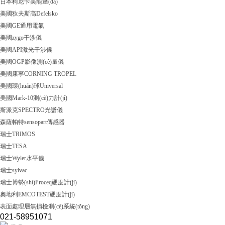
日本柯尼卡美能達(dá)
美國狄夫斯高Defelsko
美國GE通用電氣
美國zygo干涉儀
美國API激光干涉儀
美國OGP影像測(cè)量儀
美國康寧CORNING TROPEL
美國環(huán)球Universal
美國Mark-10測(cè)力計(jì)
斯派克SPECTRO光譜儀
森薩帕特sensopart傳感器
瑞士TRIMOS
瑞士TESA
瑞士Wyler水平儀
瑞士sylvac
瑞士博勢(shì)Proceq硬度計(jì)
奧地利EMCOTEST硬度計(jì)
表面處理層無損檢測(cè)系統(tǒng)
021-58951071