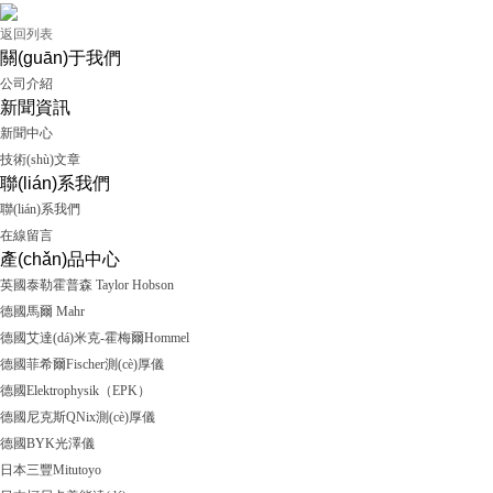
返回列表
關(guān)于我們
公司介紹
新聞資訊
新聞中心
技術(shù)文章
聯(lián)系我們
聯(lián)系我們
在線留言
產(chǎn)品中心
英國泰勒霍普森 Taylor Hobson
德國馬爾 Mahr
德國艾達(dá)米克-霍梅爾Hommel
德國菲希爾Fischer測(cè)厚儀
德國Elektrophysik（EPK）
德國尼克斯QNix測(cè)厚儀
德國BYK光澤儀
日本三豐Mitutoyo