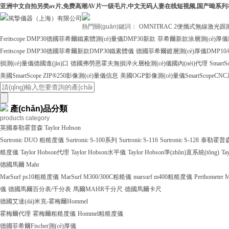
亚洲中文自拍另类av片,免费高潮AV片一级毛片,中文无码人妻在线短视频,国产呦系
熱門關(guān)鍵詞：
OMNITRAC 2便攜式無線激光跟
Feritscope DMP30德國菲希爾鐵素體測(cè)量儀DMP30新款
菲希爾新款涂層測(cè)厚儀
Feritscope DMP30德國菲希爾新款DMP30鐵素體儀
德國菲希爾鍍層測(cè)厚儀DMP10/
損測(cè)量儀德國進(jìn)口
德國弗勞恩霍夫無損淬火層檢測(cè)儀國內(nèi)代理
Smart
美國SmartScope ZIP®250影像測(cè)量儀信息
美國OGP影像測(cè)量儀SmartScopeCN
產(chǎn)品分類
products category
英國泰勒霍普森 Taylor Hobson
Surtronic DUO 粗糙度儀
Surtronic S-100系列
Surtronic S-116
Surtronic S-128
泰勒霍普森Ta
糙度儀
Taylor Hobson代理
Taylor Hobson水平儀
Taylor Hobson準(zhǔn)直系統(tǒng)
Ta
德國馬爾 Mahr
MarSurf ps10粗糙度儀
MarSurf M300/300C粗糙儀
marsurf m400粗糙度儀
Perthometer
儀
德國馬爾百分表/千分表
馬爾MAHR千分尺
德國馬爾卡尺
德國艾達(dá)米克-霍梅爾Hommel
霍梅爾代理
霍梅爾粗糙度儀
Hommel粗糙度儀
德國菲希爾Fischer測(cè)厚儀