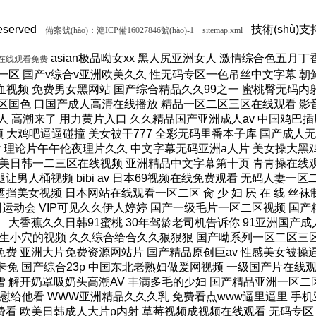
served
技術(shù)支
備案號(hào)：滬ICP備16027846號(hào)-1
sitemap.xml
asian极品呦女xx 黑人尻亚洲女人 激情综合色五月丁香六月亚洲 韩国激情电影华丽的外出 国产一区二区三区不卡精品 精密机械一区二区三区天堂 小泽玛利亚在线播放电影 www在线一区 国产v综合v亚洲欧美久久 性无码专区一色吊丝中文字幕 朝鲜美女黑毛bbw 大香蕉伊人手机在线观看 色国产在线视频一区二区 亚洲无人区天空码头IV 天天躁夜夜躁狠狠躁99 15min摘花出血视频 免费男女黑网站 国产综合精品久久99之一 蜜桃臀无码内射一区二区三区 国产色情18一20岁片a片 正在播放骚 湿 无码福利一区二区不卡片 人人妻人人澡人人爽精品日 日本1区2区3区4区国色 口国产成人高清在线播放 精品一区二区三区在线观看 影音先锋aⅤ无码资源网 男生使劲操女生喷水视频 久久91久久久久久久久 欧美乱妇高清无乱码免费 人与兽黄色视频 免费男人日女人 高潮来了 用力黄片入口 久久精品国产亚洲成人av 中国鸡巴插屄屄 国产精品视频一区啪啪啪 国产精品成人无码视频 亚洲一区二区三区电影在线 亚洲成人无码77777 日韩一中文字幕在线视频 大鸡吧逼逼碰撞 美女被干777 全彩无码里番本子库 国产成人无码a区视频在线观看 玩弄放荡人妻一区二区三 黑丝美女自慰被大鸡巴操 日韩精品一区 久久亚洲av不卡一区二区 操你骚逼www 理论片午午伦夜理片久久 中文字幕无码亚洲a人片 美女操大黑鸡巴 老色鬼久久亚洲av按摩 欧美美女人体艺术 逼逼逼逼啊啊嗯嗯啊视频 69成人免费视频无码专区 免费又爽又大又高潮视频 欧美日韩一二三区在线视频 亚洲精品中文字幕第十页 青青操在线观看国产视频 色婷婷亚洲十月十月色天 啊啊啊湿了视频在线观看 三十路四十路五十路熟女 国产一区二区在线观看天堂 女人张开腿让男人桶视频 bibi av 日本69视频在线免费观看 无码人妻一区二区三区一 在线观看激情av一区二区 日日天天日天天谢天天日 国产迷晕三个美女的网站 一本到在线观看免费收看 国产亚洲无遮挡美女视频 日本网站在线观看一区二区 肏 少 妇 屄 在 线 丝袜制服shemale 美女裸体爆乳张开腿喷水 免费看成人午夜福利专区 gv在线无码男男gay 国产重口老太和变态小伙 随时都能干的校园运动会 VIP可见久久伊人婷婷 国产一级毛片一区二区视频 国产精品久久99简爱亚洲 吧吧吧影院伦理片在线观看 国产精品一二三四区视频 日韩区一区二在线观看视频 黄色片《男人操女人逼》 大香蕉久久日韩91蜜桃 30年驾龄老司机告诉你 91亚洲国产成人精品看片 把屌插进女人的逼里视频 大香蕉porn在线视频 成人性生交大片免费看96 最新亚洲人成无码网www电影 男生机桶女生小穴的视频 久久综合给合久久狠狠狠 国产呦系列一区二区三区 国产特级看欧美日韩中文 欧美大肉棒抽插骚逼视频 国产又色又爽无遮挡免费 男人天堂久久久一区二区 日本人与黑人牲交交免费 亚洲大片免费资源网站片 国产精品原创巨av 性感美女被操逼 美女污骚逼喷水白虎白浆 久久久久亚洲日本欧美视频 天天摸夜夜摸夜夜狠狠添 五险交满15能领多少钱 国产一卡二卡三卡四卡兔 国产综合23p 中国东北老熟妇做爰网视频 一级国产片在线观看免费 欧美黑人欧美精品刺激 激情综合色综合啪啪开心 群交视频大鸡巴 国产三级精品三级男人的天堂 么公在果树林征服了小雪 解开奶罩吸奶头高潮AV 丰满多毛的少妇 国产精品亚洲一区二区久久 黑人和中国熟女啪啪视频 香蕉视频成人网在线观看 荷兰小妓女高潮βbbw 日韩一区二区经典在线视频 学长让我夹震蛋自慰给他看 WWW亚洲精品久久久乳 免费看点www逼里逼里 手机亚洲第一页 夫妻性生活黄色一级大片 久久综合九色 免费看欧美日韩特级黄片 美女高潮久久免费观看国产 又粗又大又硬毛片免费看 欧美日韩成人大片p内射 草莓视频成视频在线观看 无码专区 人妻系列 在线 日本不卡一区二区三区四区 三级片在线观看国产三级 办公室国产a国产片免费 久久无码!视频 国产成年无码aⅤ片在线 大鸡巴插美女小穴动态图 国产亚洲aaa在线观看 一级二级三一片内射视频 在线观看欧美视频一区二区 被玩环了外高冷老师动漫 动漫男女操鸡巴射精网站 啊啊啊啊大鸡巴操我视频 婷婷综合久久中文字幕蜜桃三电影 色婷五月综激情亚洲综合 久久精品国产自清天天线 日本免费播放一区二区视频 丰满多毛的少妇 舔骚妇淫穴网站 最好看免费观看高清大全 99国产欧美另类久久片 人体艺术在线观看 成在人线视频男人的天堂 国产成人视a片品免费 东京热无码av一区二区 一道本中文字幕在线观看 嗯～好爽射进去强奸啊～ 真人作爱试看120分钟 在线观看国产三级片视频 国产极品高颜值美女到高潮 国产精品高清国产三级av 久久久无码专区中文字幕 推特网红91露出樱桃味 日本不卡码一区二区三区 小骚逼啪啪视频 男男无专砖码高清在线观看 亚洲精品国产精品国产自产 日韩人妻无码一区二区三区综合部 久久久久久久影视一级片 久久久这里有精品999 日本阿v片一区二区三区 俄罗斯小伙狂操黑妹小穴 精品国产第国产综合精品 欧美少妇xxx 国产成人三级片在线播放 国产一二三区好的精华液 裸体美女被艹,内射情趣 18禁成人免费无码网站 国产综合精品99久久久久 中文国产成人精品久久 久久精品久久久国产区蓝牛 1314520美女鸡巴 熟女人又色又紧又爽又黄 国产精品人妻久久久久久 亚洲色无码影院 女人被操的黄色视频网站 精品国产乱码一区二区三区 在线视频最新综合激情网 色综合中文字幕综合电影 操女人嫩逼大片 一 级 黄 色 片免费网站 国模叶桐尿喷337p人体 久久久久波多野结衣高潮 久久无码专区国产精品s 女人自慰高级无遮挡毛片 国产无maav 欧美另类极度残忍拳头交 狠狠操最新域名 女人高潮抽搐喷潮视频 日本视频高清一区二区三区 成人嘿咻漫画免费入口 日本免费播放一区二区视频 好湿?好紧?太爽了游戏 国产成人午夜片在线观看 色又黄又爽18禁免费网站 久久精品a亚洲国产v高清不卡 丰满熟女人妻一区二区三 久久精品国产亚洲5555 国产精品热久久无码AV 肏逼网尤物视频 排着对插屄视频 韩国三级bd高清中字全部 免费看爆操骚逼 欧美三级不卡在线观线看 国产又黄又湿又刺激网站 第28部分夫妇交换系列 亚洲天2021成码精在 av免费网站免费久久网 亚洲欧美一区二区三区在线 青草青草久热这里只有精品 久久精品亚洲天海翼av 夜夜艹天天艹日日夜夜艹 人人妻人人澡人人爽欧美一区 久久久91av免费视频 小舞鸡巴插屁眼 美女发骚男人鸡巴桶骚逼 国产香蕉尹人视频在线 日本免费高清午夜在线视频 欧美日韩精品一激情在线 一区二区日本影院在线观看 国产精品美女www爽爽爽视频 污污又黄又爽免费的网站 五月婷婷六月丁香亚洲综合 国产精品R级最新在线观看 人妻中文字字幕在线乱码 极品YIN荡合集TXT 亚洲欧洲av性色在线播放 亚洲爆乳成av人在线视水卜 夫妻性生活一级特黄大片 美国大吊日美女 美女露比让男人操到喷水 乱子伦视频在线看 久久久久久综合二十1区 男人的天堂噜噜噜久久久 jk白丝高中小仙女自慰 亚洲18+av影院在线 99精品日韩欧美在线观看 性一交一无一伦一精一品 老司机亚洲精品影院在线 国内精品视频在线播放不卡 成人性生交大片免费看96 欧美精品欧美一区二区少 久久久综合日本 日韩AV第二页 大鸡吧猛烈操小嫩逼视频 超碰人人超一区二区三区 好湿好紧太爽了在线观看 鸡吧好大操闺蜜免费视频 自拍偷拍 视频一区二区 欧美成人超碰在线6666 十八禁啪啪污污网站免费 国产精品无码一二区免费 黑人大鸡吧日富婆xxx 国内成人自拍小视频网站 亚洲国内自拍视最近更新 国产综合精品久久99之一 国产日韩亚洲大尺度高清 亚洲欧美日韩综合另类一区 伊人热热久久原色播放www 每个月老板都要玩我几次 日本免费高清在线观看a片 你懂得亚洲社区午夜福利 亚洲中文字幕永久在线看 国产精品无套粉嫩白浆在线 窃听风云2手机在线观看 茄子视频懂你多在线观看 白丝美女鸡吧被操流水了 国产露出操B的视频网站 女人久久久久久久久久久 乱肉杂交怀孕系列小说下 欧美久久久久久久久自慰 高清国产美女a一级毛片 老熟女自摸扣逼流水视频 日本乱子伦一区二区三区 日韩欧美中文字幕精品 国内精久久久久久久久久人 男女啪啪视频 天天操天天射天天干天天 一本色道无码道dvd在线观看 国产精品久久久免费观看 狠狠色丁香婷婷久久综合五月 国产乱老熟女乱老熟女视频 久久精品国产亚洲av天海 大鸡吧操jk美女小骚逼 男女国产猛烈无遮挡视频 把乳夹乖乖戴上被迫调教 久久AAA级毛片免费看 一卡二卡三乱码免费天美传媒 国产成av不卡在线观看 日韩av第一页在线播放 91老熟女人人做人人爱 欧美 国产 在线一区三区 黄色小说喜欢舔小穴视频 大鸡黑巴猛插女人逼视频 性欧美大战久久久久久久 小泽玛丽亚电影在线观看 国产激情一区二区三区在线 国产精品女久久久久久久 欧美操小逼大赛 青娱乐性爱AV 国产精品综合6699久久 国产欧美日韩精品第一区 精品一区二区中文字幕乱 日韩av无码一区二区三区不卡 大鸡巴视频欧美 爆乳有码AVHD101 亚洲中文天堂一区二区三区 两个女的互相叉视频网站 好紧 好深视频 亚洲黑丝袜极品集合av 色老久久精品selao 男人扒开女人腿狂躁免费 久久婷婷五月综合色奶水99啪 性欧美极品XXXX另类 宅男噜噜噜66在线观看 多人灌满精子怀孕高h 巨乳人妻的诱惑韩国电影 色哟哟国产精品欧美精品 操大逼黄色视频 日本大黄高清不卡视频在线 久久国产精品午夜亚洲欧美 一本久道久久综合丁五月 杭州老司机科技有限公司 国产精品人妻久久久久久 国产精品一区二区三区房景 五月婷婷天天开心激情快乐 很鲁很色的视频在线观看 国产丝袜一区二区三区无 亚洲一区二区电影在线观看 免费看欧美日韩特级黄片 警察受呻吟双腿大开bl男男 国产乱色熟女一二三四区 亚洲国产精品久久久久久无码 jav一区二区hjhj 亚洲乱码中文字幕在线观看 国产男女猛视频在线观看 北京美女肏屄视 亚洲a色91精品免费看 91丨九色丨国产熟女麻豆 久久久久久老熟妇人妻av 鸡巴大电话视频 操骚逼爽死了插到哭视频 国产精品精品国内自产拍 久久久久亚洲日本欧美视频 AAA一级毛片免费韩国 新97在线公开免费视频 avhd101 老司机 久久久999久久久久久 爱爱无码视频。 精品伊人久久久 97精品久久久大香线焦 欧美日韩国产卡通一二区 美女被鸡吧猛操浪叫网站 啊好爽快点操好舒服视频 黑屌操白逼换妻 嗯呃啊哈h亚洲av白浆 韩国60部三级未删减版 午夜激情福利在线免费看 大淫妇肏屄视频 h版欧美一区二区三区四区 欧美一区二区三区视频在线 白丝JK十八禁污污网站 加勒比无码免费专区中文 婷婷丁香激情六月天视频 一区二区三区这里只有精品 床上性生活视频在线观看 成年男女的免费视频网站 老师你下面好湿好紧视频 丁香激情综合网 久久国产精品成人片免费 就去吻亚洲精品日韩都没 日本一二三不卡免费电影 欧美精
列在线观看免费