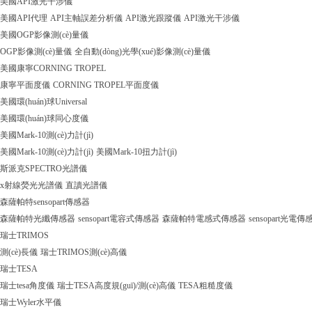
美國API激光干涉儀
美國API代理
API主軸誤差分析儀
API激光跟蹤儀
API激光干涉儀
美國OGP影像測(cè)量儀
OGP影像測(cè)量儀
全自動(dòng)光學(xué)影像測(cè)量儀
美國康寧CORNING TROPEL
康寧平面度儀
CORNING TROPEL平面度儀
美國環(huán)球Universal
美國環(huán)球同心度儀
美國Mark-10測(cè)力計(jì)
美國Mark-10測(cè)力計(jì)
美國Mark-10扭力計(jì)
斯派克SPECTRO光譜儀
x射線熒光光譜儀
直讀光譜儀
森薩帕特sensopart傳感器
森薩帕特光纖傳感器
sensopart電容式傳感器
森薩帕特電感式傳感器
sensopart光電傳
瑞士TRIMOS
測(cè)長儀
瑞士TRIMOS測(cè)高儀
瑞士TESA
瑞士tesa角度儀
瑞士TESA高度規(guī)/測(cè)高儀
TESA粗糙度儀
瑞士Wyler水平儀