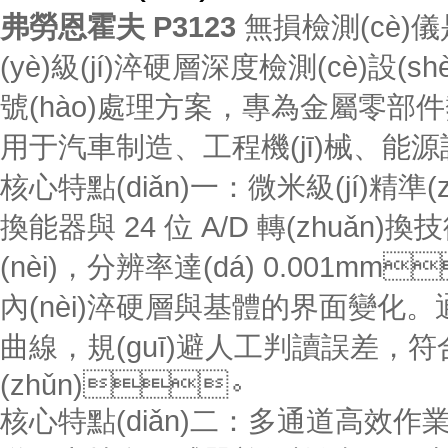
弗勞恩霍夫 P3123
無損檢測(cè)儀是德
(yè)級(jí)淬硬層深度檢測(cè)設(
號(hào)處理方案，專為金屬零部件熱
用于汽車制造、工程機(jī)械、能源設(
核心特點(diǎn)一：微米級(jí)精準(
換能器與 24 位 A/D 轉(zhuǎn)換技
(nèi)，分辨率達(dá) 0.001m
內(nèi)淬硬層與基體的界面變化
曲線，規(guī)避人工判讀誤差，符合 I
(zhǔn)。
核心特點(diǎn)二：多通道高效作業(yè)