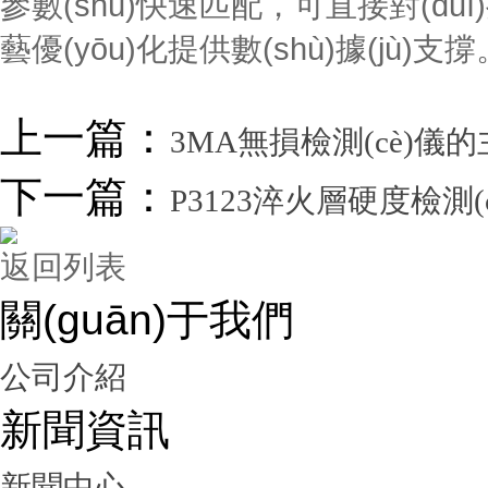
參數(shù)快速匹配，可直接對(duì)接生產
藝優(yōu)化提供數(shù)據(jù)支撐
上一篇：
3MA無損檢測(cè)儀的
下一篇：
P3123淬火層硬度檢測(
返回列表
關(guān)于我們
公司介紹
新聞資訊
新聞中心