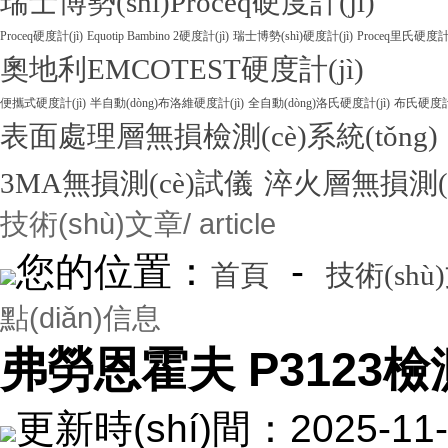
瑞士博勢(shì)Proceq硬度計(jì)
Proceq硬度計(jì)
Equotip Bambino 2硬度計(jì)
瑞士博勢(shì)硬度計(jì)
Proceq里氏硬度計(
奧地利EMCOTEST硬度計(jì)
便攜式硬度計(jì)
半自動(dòng)布洛維硬度計(jì)
全自動(dòng)洛氏硬度計(jì)
布氏硬度計(
表面處理層無損檢測(cè)系統(tǒng)
3MA無損測(cè)試儀
淬火層無損測(
技術(shù)文章
/ article
您的位置：
-
首頁
技術(shù
點(diǎn)信息
弗勞恩霍夫 P3123檢測
更新時(shí)間：2025-