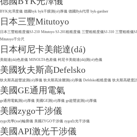
德國BYK光澤儀
BYK光澤度儀
德國byk
byk干膜測(cè)厚儀
德國Byk代理
byk-gardner
日本三豐Mitutoyo
日本三豐粗糙度儀SJ-210
Mitutoyo SJ-201粗糙度儀
三豐粗糙度儀SJ-310
三豐粗糙儀SJ
Mitutoyo千分尺
日本柯尼卡美能達(dá)
美能達(dá)色差儀
MINOLTA色差儀
柯尼卡美能達(dá)測(cè)色儀
美國狄夫斯高Defelsko
狄夫斯高超聲波測(cè)厚儀
狄夫斯高涂層測(cè)厚儀
Defelsko粗糙度儀
狄夫斯高硬度計(j
美國GE通用電氣
ge通用電氣測(cè)厚儀
美國GE測(cè)厚儀
ge超聲波測(cè)厚儀
美國zygo干涉儀
zygo光學(xué)輪廓儀
美國ZYGO干涉儀
zygo白光干涉儀
美國API激光干涉儀