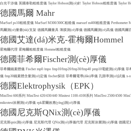
白光干涉儀
英國泰勒粗糙度儀
Taylor Hobson測(cè)針
Taylor Hobson粗糙度儀
Taylor
德國馬爾 Mahr
MarSurf ps10粗糙度儀
MarSurf M300/300C粗糙儀
marsurf m400粗糙度儀
Perthometer
馬爾測(cè)量臺(tái)/支架
德國馬爾量具
薄膜測(cè)厚儀
德國馬爾測(cè)高儀
德國馬爾百
德國艾達(dá)米克-霍梅爾Hommel
霍梅爾代理
霍梅爾粗糙度儀
Hommel粗糙度儀
德國菲希爾Fischer測(cè)厚儀
菲希爾鐵素體儀
Fischer mp0 /mpo
fmp10/fmp20/fmp30/fmp40
pmp10電鍍測(cè)厚儀
菲
儀
fmp30鐵素體含量測(cè)定儀
fischer探頭
菲希爾電導(dǎo)率儀
孔隙率測(cè)試儀
x-
德國Elektrophysik（EPK）
MiniTest 600系列
MiniTest 420/430/440
Minitest 1100-4100系列
MiniTest 2500/4500
Mini
mikrotest涂層測(cè)厚儀
epk霍爾效應(yīng)測(cè)厚儀
德國尼克斯QNix測(cè)厚儀
尼克斯qnix測(cè)厚儀
尼克斯代理
QNix測(cè)厚儀代理
尼克斯涂層測(cè)厚儀
德國尼克