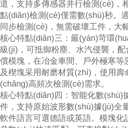
道，支持多傳感器并行檢測(cè)
點(diǎn)檢測(cè)僅需數(shù)秒
同步檢測(cè)，無需破壞工件，大
核心特點(diǎn)三：嚴(yán)苛環(hu
級(jí)，可抵御粉塵、水汽侵襲，配
償模塊，在冶金車間、戶外極寒
及楔塊采用耐磨材質(zhì)，使用壽命長(
(chǎng)高頻次檢測(cè)需求。
核心特點(diǎn)四：智能化數(shù)據(jù
件，支持原始波形數(shù)據(jù)全量存儲
軟件語言可選德語或英語。模塊化設(shè)計(