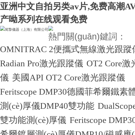
亚洲中文自拍另类av片,免费高潮A
产呦系列在线观看免费
熱門關(guān)鍵詞：
OMNITRAC 2便攜式無線激光跟蹤
Radian Pro激光跟蹤儀
OT2 Core
儀
美國API OT2 Core激光跟蹤儀
Feritscope DMP30德國菲希爾鐵素體
測(cè)厚儀DMP40雙功能
DualSc
雙功能測(cè)厚儀
Feritscope
希爾鍍層測(cè)厚儀DMP10/磁感應(y