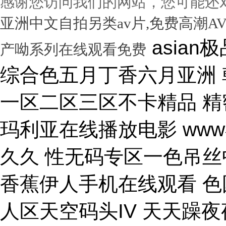
感谢您访问我们的网站，您可能还
亚洲中文自拍另类av片,免费高潮A
asian极品呦女xx 黑人尻亚洲女人 激情综合色五月丁香六月亚洲 韩国激情电影华丽的外出 国产一区二区三区不卡精品 精密机械一区二区三区天堂 小泽玛利亚在线播放电影 www在线一区 国产v综合v亚洲欧美久久 性无码专区一色吊丝中文字幕 朝鲜美女黑毛bbw 大香蕉伊人手机在线观看 色国产在线视频一区二区 亚洲无人区天空码头IV 天天躁夜夜躁狠狠躁99 15min摘花出血视频 免费男女黑网站 国产综合精品久久99之一 蜜桃臀无码内射一区二区三区 国产色情18一20岁片a片 正在播放骚 湿 无码福利一区二区不卡片 人人妻人人澡人人爽精品日 日本1区2区3区4区国色 口国产成人高清在线播放 精品一区二区三区在线观看 影音先锋aⅤ无码资源网 男生使劲操女生喷水视频 久久91久久久久久久久 欧美乱妇高清无乱码免费 人与兽黄色视频 免费男人日女人 高潮来了 用力黄片入口 久久精品国产亚洲成人av 中国鸡巴插屄屄 国产精品视频一区啪啪啪 国产精品成人无码视频 亚洲一区二区三区电影在线 亚洲成人无码77777 日韩一中文字幕在线视频 大鸡吧逼逼碰撞 美女被干777 全彩无码里番本子库 国产成人无码a区视频在线观看 玩弄放荡人妻一区二区三 黑丝美女自慰被大鸡巴操 日韩精品一区 久久亚洲av不卡一区二区 操你骚逼www 理论片午午伦夜理片久久 中文字幕无码亚洲a人片 美女操大黑鸡巴 老色鬼久久亚洲av按摩 欧美美女人体艺术 逼逼逼逼啊啊嗯嗯啊视频 69成人免费视频无码专区 免费又爽又大又高潮视频 欧美日韩一二三区在线视频 亚洲精品中文字幕第十页 青青操在线观看国产视频 色婷婷亚洲十月十月色天 啊啊啊湿了视频在线观看 三十路四十路五十路熟女 国产一区二区在线观看天堂 女人张开腿让男人桶视频 bibi av 日本69视频在线免费观看 无码人妻一区二区三区一 在线观看激情av一区二区 日日天天日天天谢天天日 国产迷晕三个美女的网站 一本到在线观看免费收看 国产亚洲无遮挡美女视频 日本网站在线观看一区二区 肏 少 妇 屄 在 线 丝袜制服shemale 美女裸体爆乳张开腿喷水 免费看成人午夜福利专区 gv在线无码男男gay 国产重口老太和变态小伙 随时都能干的校园运动会 VIP可见久久伊人婷婷 国产一级毛片一区二区视频 国产精品久久99简爱亚洲 吧吧吧影院伦理片在线观看 国产精品一二三四区视频 日韩区一区二在线观看视频 黄色片《男人操女人逼》 大香蕉久久日韩91蜜桃 30年驾龄老司机告诉你 91亚洲国产成人精品看片 把屌插进女人的逼里视频 大香蕉porn在线视频 成人性生交大片免费看96 最新亚洲人成无码网www电影 男生机桶女生小穴的视频 久久综合给合久久狠狠狠 国产呦系列一区二区三区 国产特级看欧美日韩中文 欧美大肉棒抽插骚逼视频 国产又色又爽无遮挡免费 男人天堂久久久一区二区 日本人与黑人牲交交免费 亚洲大片免费资源网站片 国产精品原创巨av 性感美女被操逼 美女污骚逼喷水白虎白浆 久久久久亚洲日本欧美视频 天天摸夜夜摸夜夜狠狠添 五险交满15能领多少钱 国产一卡二卡三卡四卡兔 国产综合23p 中国东北老熟妇做爰网视频 一级国产片在线观看免费 欧美黑人欧美精品刺激 激情综合色综合啪啪开心 群交视频大鸡巴 国产三级精品三级男人的天堂 么公在果树林征服了小雪 解开奶罩吸奶头高潮AV 丰满多毛的少妇 国产精品亚洲一区二区久久 黑人和中国熟女啪啪视频 香蕉视频成人网在线观看 荷兰小妓女高潮βbbw 日韩一区二区经典在线视频 学长让我夹震蛋自慰给他看 WWW亚洲精品久久久乳 免费看点www逼里逼里 手机亚洲第一页 夫妻性生活黄色一级大片 久久综合九色 免费看欧美日韩特级黄片 美女高潮久久免费观看国产 又粗又大又硬毛片免费看 欧美日韩成人大片p内射 草莓视频成视频在线观看 无码专区 人妻系列 在线 日本不卡一区二区三区四区 三级片在线观看国产三级 办公室国产a国产片免费 久久无码!视频 国产成年无码aⅤ片在线 大鸡巴插美女小穴动态图 国产亚洲aaa在线观看 一级二级三一片内射视频 在线观看欧美视频一区二区 被玩环了外高冷老师动漫 动漫男女操鸡巴射精网站 啊啊啊啊大鸡巴操我视频 婷婷综合久久中文字幕蜜桃三电影 色婷五月综激情亚洲综合 久久精品国产自清天天线 日本免费播放一区二区视频 丰满多毛的少妇 舔骚妇淫穴网站 最好看免费观看高清大全 99国产欧美另类久久片 人体艺术在线观看 成在人线视频男人的天堂 国产成人视a片品免费 东京热无码av一区二区 一道本中文字幕在线观看 嗯～好爽射进去强奸啊～ 真人作爱试看120分钟 在线观看国产三级片视频 国产极品高颜值美女到高潮 国产精品高清国产三级av 久久久无码专区中文字幕 推特网红91露出樱桃味 日本不卡码一区二区三区 小骚逼啪啪视频 男男无专砖码高清在线观看 亚洲精品国产精品国产自产 日韩人妻无码一区二区三区综合部 久久久久久久影视一级片 久久久这里有精品999 日本阿v片一区二区三区 俄罗斯小伙狂操黑妹小穴 精品国产第国产综合精品 欧美少妇xxx 国产成人三级片在线播放 国产一二三区好的精华液 裸体美女被艹,内射情趣 18禁成人免费无码网站 国产综合精品99久久久久 中文国产成人精品久久 久久精品久久久国产区蓝牛 1314520美女鸡巴 熟女人又色又紧又爽又黄 国产精品人妻久久久久久 亚洲色无码影院 女人被操的黄色视频网站 精品国产乱码一区二区三区 在线视频最新综合激情网 色综合中文字幕综合电影 操女人嫩逼大片 一 级 黄 色 片免费网站 国模叶桐尿喷337p人体 久久久久
产呦系列在线观看免费