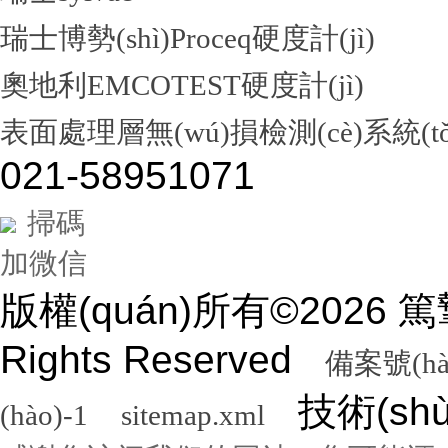
瑞士博勢(shì)Proceq硬度計(jì)
奧地利EMCOTEST硬度計(jì)
表面處理層無(wú)損檢測(cè)系統(tǒ
021-58951071
掃碼
加微信
版權(quán)所有©2026
Rights Reserved
備案號(hà
技術(sh
(hào)-1
sitemap.xml