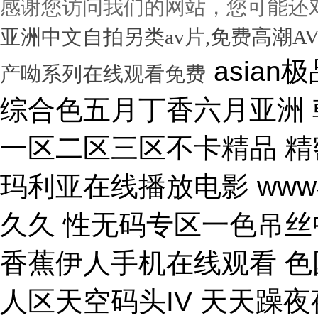
感谢您访问我们的网站，您可能还
亚洲中文自拍另类av片,免费高潮A
asian极品呦女xx 黑人尻亚洲女人 激情综合色五月丁香六月亚洲 韩国激情电影华丽的外出 国产一区二区三区不卡精品 精密机械一区二区三区天堂 小泽玛利亚在线播放电影 www在线一区 国产v综合v亚洲欧美久久 性无码专区一色吊丝中文字幕 朝鲜美女黑毛bbw 大香蕉伊人手机在线观看 色国产在线视频一区二区 亚洲无人区天空码头IV 天天躁夜夜躁狠狠躁99 15min摘花出血视频 免费男女黑网站 国产综合精品久久99之一 蜜桃臀无码内射一区二区三区 国产色情18一20岁片a片 正在播放骚 湿 无码福利一区二区不卡片 人人妻人人澡人人爽精品日 日本1区2区3区4区国色 口国产成人高清在线播放 精品一区二区三区在线观看 影音先锋aⅤ无码资源网 男生使劲操女生喷水视频 久久91久久久久久久久 欧美乱妇高清无乱码免费 人与兽黄色视频 免费男人日女人 高潮来了 用力黄片入口 久久精品国产亚洲成人av 中国鸡巴插屄屄 国产精品视频一区啪啪啪 国产精品成人无码视频 亚洲一区二区三区电影在线 亚洲成人无码77777 日韩一中文字幕在线视频 大鸡吧逼逼碰撞 美女被干777 全彩无码里番本子库 国产成人无码a区视频在线观看 玩弄放荡人妻一区二区三 黑丝美女自慰被大鸡巴操 日韩精品一区 久久亚洲av不卡一区二区 操你骚逼www 理论片午午伦夜理片久久 中文字幕无码亚洲a人片 美女操大黑鸡巴 老色鬼久久亚洲av按摩 欧美美女人体艺术 逼逼逼逼啊啊嗯嗯啊视频 69成人免费视频无码专区 免费又爽又大又高潮视频 欧美日韩一二三区在线视频 亚洲精品中文字幕第十页 青青操在线观看国产视频 色婷婷亚洲十月十月色天 啊啊啊湿了视频在线观看 三十路四十路五十路熟女 国产一区二区在线观看天堂 女人张开腿让男人桶视频 bibi av 日本69视频在线免费观看 无码人妻一区二区三区一 在线观看激情av一区二区 日日天天日天天谢天天日 国产迷晕三个美女的网站 一本到在线观看免费收看 国产亚洲无遮挡美女视频 日本网站在线观看一区二区 肏 少 妇 屄 在 线 丝袜制服shemale 美女裸体爆乳张开腿喷水 免费看成人午夜福利专区 gv在线无码男男gay 国产重口老太和变态小伙 随时都能干的校园运动会 VIP可见久久伊人婷婷 国产一级毛片一区二区视频 国产精品久久99简爱亚洲 吧吧吧影院伦理片在线观看 国产精品一二三四区视频 日韩区一区二在线观看视频 黄色片《男人操女人逼》 大香蕉久久日韩91蜜桃 30年驾龄老司机告诉你 91亚洲国产成人精品看片 把屌插进女人的逼里视频 大香蕉porn在线视频 成人性生交大片免费看96 最新亚洲人成无码网www电影 男生机桶女生小穴的视频 久久综合给合久久狠狠狠 国产呦系列一区二区三区 国产特级看欧美日韩中文 欧美大肉棒抽插骚逼视频 国产又色又爽无遮挡免费 男人天堂久久久一区二区 日本人与黑人牲交交免费 亚洲大片免费资源网站片 国产精品原创巨av 性感美女被操逼 美女污骚逼喷水白虎白浆 久久久久亚洲日本欧美视频 天天摸夜夜摸夜夜狠狠添 五险交满15能领多少钱 国产一卡二卡三卡四卡兔 国产综合23p 中国东北老熟妇做爰网视频 一级国产片在线观看免费 欧美黑人欧美精品刺激 激情综合色综合啪啪开心 群交视频大鸡巴 国产三级精品三级男人的天堂 么公在果树林征服了小雪 解开奶罩吸奶头高潮AV 丰满多毛的少妇 国产精品亚洲一区二区久久 黑人和中国熟女啪啪视频 香蕉视频成人网在线观看 荷兰小妓女高潮βbbw 日韩一区二区经典在线视频 学长让我夹震蛋自慰给他看 WWW亚洲精品久久久乳 免费看点www逼里逼里 手机亚洲第一页 夫妻性生活黄色一级大片 久久综合九色 免费看欧美日韩特级黄片 美女高潮久久免费观看国产 又粗又大又硬毛片免费看 欧美日韩成人大片p内射 草莓视频成视频在线观看 无码专区 人妻系列 在线 日本不卡一区二区三区四区 三级片在线观看国产三级 办公室国产a国产片免费 久久无码!视频 国产成年无码aⅤ片在线 大鸡巴插美女小穴动态图 国产亚洲aaa在线观看 一级二级三一片内射视频 在线观看欧美视频一区二区 被玩环了外高冷老师动漫 动漫男女操鸡巴射精网站 啊啊啊啊大鸡巴操我视频 婷婷综合久久中文字幕蜜桃三电影 色婷五月综激情亚洲综合 久久精品国产自清天天线 日本免费播放一区二区视频 丰满多毛的少妇 舔骚妇淫穴网站 最好看免费观看高清大全 99国产欧美另类久久片 人体艺术在线观看 成在人线视频男人的天堂 国产成人视a片品免费 东京热无码av一区二区 一道本中文字幕在线观看 嗯～好爽射进去强奸啊～ 真人作爱试看120分钟 在线观看国产三级片视频 国产极品高颜值美女到高潮 国产精品高清国产三级av 久久久无码专区中文字幕 推特网红91露出樱桃味 日本不卡码一区二区三区 小骚逼啪啪视频 男男无专砖码高清在线观看 亚洲精品国产精品国产自产 日韩人妻无码一区二区三区综合部 久久久久久久影视一级片 久久久这里有精品999 日本阿v片一区二区三区 俄罗斯小伙狂操黑妹小穴 精品国产第国产综合精品 欧美少妇xxx 国产成人三级片在线播放 国产一二三区好的精华液 裸体美女被艹,内射情趣 18禁成人免费无码网站 国产综合精品99久久久久 中文国产成人精品久久 久久精品久久久国产区蓝牛 1314520美女鸡巴 熟女人又色又紧又爽又黄 国产精品人妻久久久久久 亚洲色无码影院 女人被操的黄色视频网站 精品国产乱码一区二区三区 在线视频最新综合激情网 色综合中文字幕综合电影 操女人嫩逼大片 一 级 黄 色 片免费网站 国模叶桐尿喷337p人体 久久久久
产呦系列在线观看免费