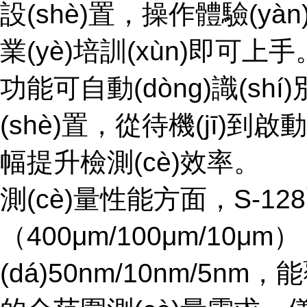
設(shè)置，操作體驗(y
業(yè)培訓(xùn)即可上手
功能可自動(dòng)識(shí
(shè)置，從待機(jī)到啟動
幅提升檢測(cè)效率。
測(cè)量性能方面，S-
（400μm/100μm/10μ
(dá)50nm/10nm/5