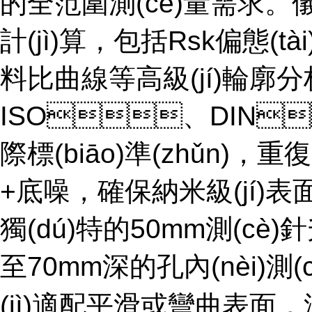
的全范圍測(cè)量需求。
計(jì)算，包括Rsk偏態(t
料比曲線等高級(jí)輪廓分析指
ISO、DIN、
際標(biāo)準(zhǔn)，
+底噪，確保納米級(jí)表面
獨(dú)特的50mm測(c
至70mm深的孔內(nèi)測
(jì)適配平滑或彎曲表面，