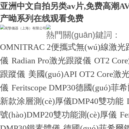
亚洲中文自拍另类av片,免费高潮A
产呦系列在线观看免费
熱門關(guān)鍵詞：
OMNITRAC 2便攜式無(wú)線激
儀
Radian Pro激光跟蹤儀
OT2 Co
跟蹤儀
美國(guó)API OT2 Core
儀
Feritscope DMP30德國(guó)
新款涂層測(cè)厚儀DMP40雙功能
號(hào)DMP20雙功能測(cè)厚儀
F
DMP30鐵素體儀
德國(guó)菲希爾鍍