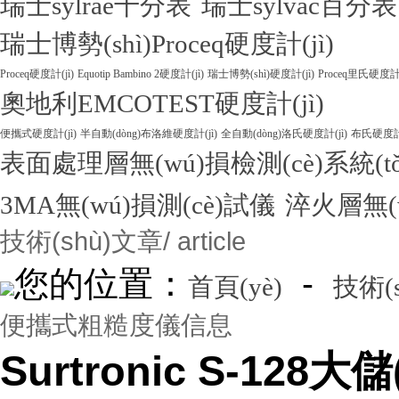
瑞士sylrae千分表
瑞士sylvac百分表
瑞士博勢(shì)Proceq硬度計(jì)
Proceq硬度計(jì)
Equotip Bambino 2硬度計(jì)
瑞士博勢(shì)硬度計(jì)
Proceq里氏硬度計(
奧地利EMCOTEST硬度計(jì)
便攜式硬度計(jì)
半自動(dòng)布洛維硬度計(jì)
全自動(dòng)洛氏硬度計(jì)
布氏硬度計(
表面處理層無(wú)損檢測(cè)系統(tǒ
3MA無(wú)損測(cè)試儀
淬火層無(w
技術(shù)文章
/ article
您的位置：
-
首頁(yè)
技術(
便攜式粗糙度儀信息
Surtronic S-12