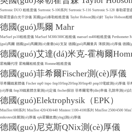
英國(guó)泰勒霍普森 Taylor Hobso
Surtronic DUO 粗糙度儀
Surtronic S-100系列
Surtronic S-116
Surtronic S-128
泰勒霍普森Ta
勒霍普森白光干涉儀
英國(guó)泰勒粗糙度儀
Taylor Hobson測(cè)針
Taylor Hobson
德國(guó)馬爾 Mahr
MarSurf ps10粗糙度儀
MarSurf M300/300C粗糙儀
marsurf m400粗糙度儀
Perthometer
(guó)馬爾
德國(guó)馬爾測(cè)量臺(tái)/支架
德國(guó)馬爾量具
薄膜測(cè)厚儀
德國(g
德國(guó)艾達(dá)米克-霍梅爾Hom
霍梅爾代理
霍梅爾粗糙度儀
Hommel粗糙度儀
德國(guó)菲希爾Fischer測(cè)厚儀
菲希爾鐵素體儀
Fischer mp0 /mpo
fmp10/fmp20/fmp30/fmp40
pmp10電鍍測(cè)厚儀
菲
(cè)厚儀
fmp30鐵素體含量測(cè)定儀
fischer探頭
菲希爾電導(dǎo)率儀
孔隙率測(cè)
德國(guó)Elektrophysik（EPK）
MiniTest 600系列
MiniTest 420/430/440
Minitest 1100-4100系列
MiniTest 2500/4500
Mini
mikrotest涂層測(cè)厚儀
epk霍爾效應(yīng)測(cè)厚儀
德國(guó)尼克斯QNix測(cè)厚儀