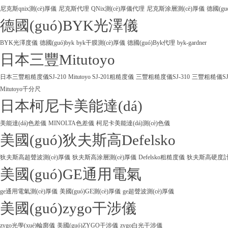
尼克斯qnix測(cè)厚儀
尼克斯代理
QNix測(cè)厚儀代理
尼克斯涂層測(cè)厚儀
德國(gu
德國(guó)BYK光澤儀
BYK光澤度儀
德國(guó)byk
byk干膜測(cè)厚儀
德國(guó)Byk代理
byk-gardner
日本三豐Mitutoyo
日本三豐粗糙度儀SJ-210
Mitutoyo SJ-201粗糙度儀
三豐粗糙度儀SJ-310
三豐粗糙儀SJ
Mitutoyo千分尺
日本柯尼卡美能達(dá)
美能達(dá)色差儀
MINOLTA色差儀
柯尼卡美能達(dá)測(cè)色儀
美國(guó)狄夫斯高Defelsko
狄夫斯高超聲波測(cè)厚儀
狄夫斯高涂層測(cè)厚儀
Defelsko粗糙度儀
狄夫斯高硬度計(j
美國(guó)GE通用電氣
ge通用電氣測(cè)厚儀
美國(guó)GE測(cè)厚儀
ge超聲波測(cè)厚儀
美國(guó)zygo干涉儀
zygo光學(xué)輪廓儀
美國(guó)ZYGO干涉儀
zygo白光干涉儀