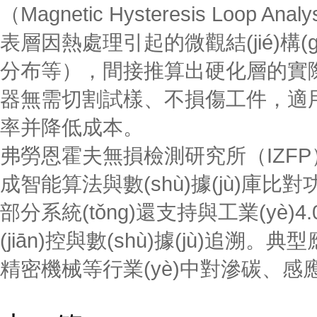
（Magnetic Hysteresis Loo
表層因熱處理引起的微觀結(jié)構(
分布等），間接推算出硬化層的實際深度
器無需切割試樣、不損傷工件，適用
率并降低成本。
弗勞恩霍夫無損檢測研究所（IZFP）開發
成智能算法與數(shù)據(jù)庫比對功
部分系統(tǒng)還支持與工業(yè)4.
(jiān)控與數(shù)據(jù)追溯
精密機械等行業(yè)中對滲碳、感應(