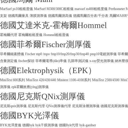
MarSurf ps10粗糙度儀
MarSurf M300/300C粗糙儀
marsurf m400粗糙度儀
Perthometer
支架
德國馬爾量具
薄膜測厚儀
德國馬爾測高儀
德國馬爾百分表/千分表
馬爾MAHR
德國艾達米克-霍梅爾Hommel
霍梅爾代理
霍梅爾粗糙度儀
Hommel粗糙度儀
德國菲希爾Fischer測厚儀
菲希爾鐵素體儀
Fischer mp0 /mpo
fmp10/fmp20/fmp30/fmp40
pmp10電鍍測厚儀
菲希爾
含量測定儀
fischer探頭
菲希爾電導(dǎo)率儀
孔隙率測試儀
x-ray熒光測厚儀
納米壓
德國Elektrophysik（EPK）
MiniTest 600系列
MiniTest 420/430/440
Minitest 1100-4100系列
MiniTest 2500/4500
Mini
測厚儀
epk霍爾效應(yīng)測厚儀
德國尼克斯QNix測厚儀
尼克斯qnix測厚儀
尼克斯代理
QNix測厚儀代理
尼克斯涂層測厚儀
德國尼克斯測厚儀
德國BYK光澤儀
BYK光澤度儀
德國byk
byk干膜測厚儀
德國Byk代理
byk-gardner