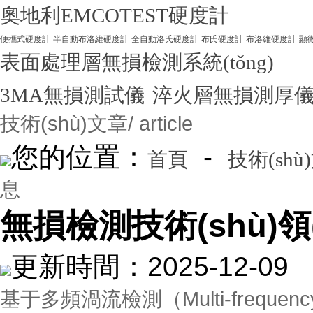
奧地利EMCOTEST硬度計
便攜式硬度計
半自動布洛維硬度計
全自動洛氏硬度計
布氏硬度計
布洛維硬度計
顯
表面處理層無損檢測系統(tǒng)
3MA無損測試儀
淬火層無損測厚
技術(shù)文章
/ article
您的位置：
-
首頁
技術(shù
息
無損檢測技術(shù)領(
更新時間：2025-12-
基于多頻渦流檢測（Multi-frequency