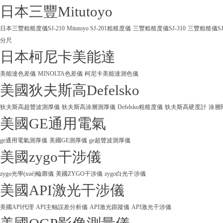
日本三豐Mitutoyo
日本三豐粗糙度儀SJ-210
Mitutoyo SJ-201粗糙度儀
三豐粗糙度儀SJ-310
三豐粗糙儀SJ
分尺
日本柯尼卡美能達
美能達色差儀
MINOLTA色差儀
柯尼卡美能達測色儀
美國狄夫斯高Defelsko
狄夫斯高超聲波測厚儀
狄夫斯高涂層測厚儀
Defelsko粗糙度儀
狄夫斯高硬度計
涂層
美國GE通用電氣
ge通用電氣測厚儀
美國GE測厚儀
ge超聲波測厚儀
美國zygo干涉儀
zygo光學(xué)輪廓儀
美國ZYGO干涉儀
zygo白光干涉儀
美國API激光干涉儀
美國API代理
API主軸誤差分析儀
API激光跟蹤儀
API激光干涉儀