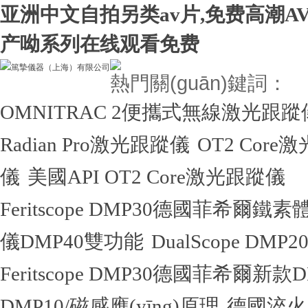
亚洲中文自拍另类av片,免费高潮A
产呦系列在线观看免费
熱門關(guān)鍵詞：
OMNITRAC 2便攜式無線激光跟蹤
Radian Pro激光跟蹤儀
OT2 Core
儀
美國API OT2 Core激光跟蹤儀
Feritscope DMP30德國菲希爾鐵
儀DMP40雙功能
DualScope 
Feritscope DMP30德國菲希爾新
DMP10/磁感應(yīng)原理
德國淬火