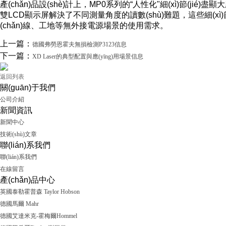
產(chǎn)品設(shè)計上，MP0系列的“人性化"細(xì)節(ji
雙LCD顯示屏解決了不同測量角度的讀數(shù)難題，這些細(xì)節(jié)
(chǎn)線、工地等無外接電源場景的使用需求。
上一篇：
德國弗勞恩霍夫無損檢測P3123信息
下一篇：
XD Laser的典型配置與應(yīng)用場景信息
返回列表
關(guān)于我們
公司介紹
新聞資訊
新聞中心
技術(shù)文章
聯(lián)系我們
聯(lián)系我們
在線留言
產(chǎn)品中心
英國泰勒霍普森 Taylor Hobson
德國馬爾 Mahr
德國艾達米克-霍梅爾Hommel