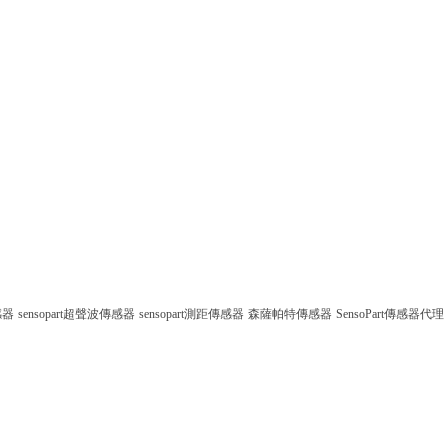
感器
sensopart超聲波傳感器
sensopart測距傳感器
森薩帕特傳感器
SensoPart傳感器代理