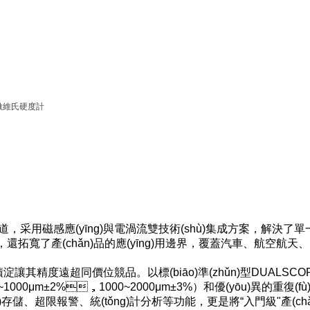
微維氏硬度計
"賽道，采用磁感應(yīng)與電渦流雙技術(shù)集成方案，解決了
了產(chǎn)品的應(yīng)用邊界，覆蓋汽車、航空航天
精度遠超同價位競品。以標(biāo)準(zhǔn)型DUALSCOPE
000μm±2%，1000~2000μm±3%）和優(yōu)異的重復(fù)精
據(jù)存儲、超限報警、統(tǒng)計分析等功能，更是將“入門級"產