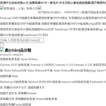
亚洲中文自拍另类av片,免费高潮AV片一级毛片,中文无码人妻在线短视频,国产呦系
熱門關(guān)鍵詞：
OMNITRAC 2便攜式無線激光跟
Feritscope DMP30德國菲希爾鐵素體測量儀DMP30新款
菲希爾新款涂層測厚儀DMP4
德國菲希爾新款DMP30鐵素體儀
德國菲希爾鍍層測厚儀DMP10/磁感應(yīng)原理
德
弗勞恩霍夫無損淬火層檢測儀國內(nèi)代理
SmartScope ZIP系列影像測量儀美國ogp
S
國OGP影像測量儀SmartScopeCNC系列
產(chǎn)品分類
products category
英國泰勒霍普森 Taylor Hobson
Surtronic DUO 粗糙度儀
Surtronic S-100系列
Surtronic S-116
Surtronic S-128
泰勒霍普森Ta
儀
Taylor Hobson代理
Taylor Hobson水平儀
Taylor Hobson準(zhǔn)直系統(tǒng)
Taylo
德國馬爾 Mahr
MarSurf ps10粗糙度儀
MarSurf M300/300C粗糙儀
marsurf m400粗糙度儀
Perthometer
表
馬爾MAHR千分尺
德國馬爾卡尺
德國艾達米克-霍梅爾Hommel
霍梅爾代理
霍梅爾粗糙度儀
Hommel粗糙度儀
德國菲希爾Fischer測厚儀