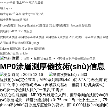
wyler水平儀
瑞士Wyler電子角度儀
瑞士sylvac
瑞士sylrae千分表
瑞士sylvac百分表
瑞士博勢Proceq硬度計
Proceq硬度計
Equotip Bambino 2硬度計
瑞士博勢硬度計
Proceq里氏硬度計
奧地利EMCOTEST硬度計
便攜式硬度計
半自動布洛維硬度計
全自動洛氏硬度計
布氏硬度計
布洛維硬度計
顯
表面處理層無損檢測系統(tǒng)
3MA無損測試儀
淬火層無損測厚儀
技術(shù)文章
/ article
您的位置：
-
-
首頁
技術(shù)文章
MP0涂層測厚儀技術(shù)信息
MP0涂層測厚儀技術(shù)信息
更新時間：2025-12-16
瀏覽次數(shù)：533
從技術(shù)定位來看，MP0系列精準(zhǔn)切入“入門級檢測
用戶的學(xué)習(xí)成本（自動識別基材，無需手動切換模式），還拓寬
(yè)及一線檢測人員的“一儀多用"需求。
在核心性能層面，MP0系列雖定位入門，但菲希爾的技術(shù)積淀讓其
(yè)涂層場景，精度分級控制（0~75μm±1.5μm，75~1
(biāo)準(zhǔn)對涂層厚度檢測的要求。而10,000組數(shù)