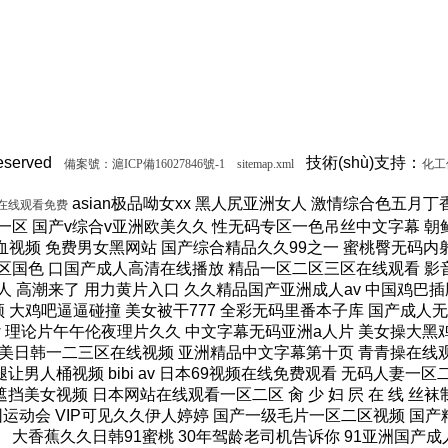
served
技術(shù)支持：
備案號：滬ICP備16027846號-1
sitemap.xml
化工儀
asian极品呦女xx 黑人尻亚洲女人 激情综合色五月丁香六月亚洲 韩国激情电影华丽的外出 国产一区二区三区不卡精品 精密机械一区二区三区天堂 小泽玛利亚在线播放电影 www在线一区 国产v综合v亚洲欧美久久 性无码专区一色吊丝中文字幕 朝鲜美女黑毛bbw 大香蕉伊人手机在线观看 色国产在线视频一区二区 亚洲无人区天空码头IV 天天躁夜夜躁狠狠躁99 15min摘花出血视频 免费男女黑网站 国产综合精品久久99之一 蜜桃臀无码内射一区二区三区 国产色情18一20岁片a片 正在播放骚 湿 无码福利一区二区不卡片 人人妻人人澡人人爽精品日 日本1区2区3区4区国色 口国产成人高清在线播放 精品一区二区三区在线观看 影音先锋aⅤ无码资源网 男生使劲操女生喷水视频 久久91久久久久久久久 欧美乱妇高清无乱码免费 人与兽黄色视频 免费男人日女人 高潮来了 用力黄片入口 久久精品国产亚洲成人av 中国鸡巴插屄屄 国产精品视频一区啪啪啪 国产精品成人无码视频 亚洲一区二区三区电影在线 亚洲成人无码77777 日韩一中文字幕在线视频 大鸡吧逼逼碰撞 美女被干777 全彩无码里番本子库 国产成人无码a区视频在线观看 玩弄放荡人妻一区二区三 黑丝美女自慰被大鸡巴操 日韩精品一区 久久亚洲av不卡一区二区 操你骚逼www 理论片午午伦夜理片久久 中文字幕无码亚洲a人片 美女操大黑鸡巴 老色鬼久久亚洲av按摩 欧美美女人体艺术 逼逼逼逼啊啊嗯嗯啊视频 69成人免费视频无码专区 免费又爽又大又高潮视频 欧美日韩一二三区在线视频 亚洲精品中文字幕第十页 青青操在线观看国产视频 色婷婷亚洲十月十月色天 啊啊啊湿了视频在线观看 三十路四十路五十路熟女 国产一区二区在线观看天堂 女人张开腿让男人桶视频 bibi av 日本69视频在线免费观看 无码人妻一区二区三区一 在线观看激情av一区二区 日日天天日天天谢天天日 国产迷晕三个美女的网站 一本到在线观看免费收看 国产亚洲无遮挡美女视频 日本网站在线观看一区二区 肏 少 妇 屄 在 线 丝袜制服shemale 美女裸体爆乳张开腿喷水 免费看成人午夜福利专区 gv在线无码男男gay 国产重口老太和变态小伙 随时都能干的校园运动会 VIP可见久久伊人婷婷 国产一级毛片一区二区视频 国产精品久久99简爱亚洲 吧吧吧影院伦理片在线观看 国产精品一二三四区视频 日韩区一区二在线观看视频 黄色片《男人操女人逼》 大香蕉久久日韩91蜜桃 30年驾龄老司机告诉你 91亚洲国产成人精品看片 把屌插进女人的逼里视频 大香蕉porn在线视频 成人性生交大片免费看96 最新亚洲人成无码网www电影 男生机桶女生小穴的视频 久久综合给合久久狠狠狠 国产呦系列一区二区三区 国产特级看欧美日韩中文 欧美大肉棒抽插骚逼视频 国产又色又爽无遮挡免费 男人天堂久久久一区二区 日本人与黑人牲交交免费 亚洲大片免费资源网站片 国产精品原创巨av 性感美女被操逼 美女污骚逼喷水白虎白浆 久久久久亚洲日本欧美视频 天天摸夜夜摸夜夜狠狠添 五险交满15能领多少钱 国产一卡二卡三卡四卡兔 国产综合23p 中国东北老熟妇做爰网视频 一级国产片在线观看免费 欧美黑人欧美精品刺激 激情综合色综合啪啪开心 群交视频大鸡巴 国产三级精品三级男人的天堂 么公在果树林征服了小雪 解开奶罩吸奶头高潮AV 丰满多毛的少妇 国产精品亚洲一区二区久久 黑人和中国熟女啪啪视频 香蕉视频成人网在线观看 荷兰小妓女高潮βbbw 日韩一区二区经典在线视频 学长让我夹震蛋自慰给他看 WWW亚洲精品久久久乳 免费看点www逼里逼里 手机亚洲第一页 夫妻性生活黄色一级大片 久久综合九色 免费看欧美日韩特级黄片 美女高潮久久免费观看国产 又粗又大又硬毛片免费看 欧美日韩成人大片p内射 草莓视频成视频在线观看 无码专区 人妻系列 在线 日本不卡一区二区三区四区 三级片在线观看国产三级 办公室国产a国产片免费 久久无码!视频 国产成年无码aⅤ片在线 大鸡巴插美女小穴动态图 国产亚洲aaa在线观看 一级二级三一片内射视频 在线观看欧美视频一区二区 被玩环了外高冷老师动漫 动漫男女操鸡巴射精网站 啊啊啊啊大鸡巴操我视频 婷婷综合久久中文字幕蜜桃三电影 色婷五月综激情亚洲综合 久久精品国产自清天天线 日本免费播放一区二区视频 丰满多毛的少妇 舔骚妇淫穴网站 最好看免费观看高清大全 99国产欧美另类久久片 人体艺术在线观看 成在人线视频男人的天堂 国产成人视a片品免费 东京热无码av一区二区 一道本中文字幕在线观看 嗯～好爽射进去强奸啊～ 真人作爱试看120分钟 在线观看国产三级片视频 国产极品高颜值美女到高潮 国产精品高清国产三级av 久久久无码专区中文字幕 推特网红91露出樱桃味 日本不卡码一区二区三区 小骚逼啪啪视频 男男无专砖码高清在线观看 亚洲精品国产精品国产自产 日韩人妻无码一区二区三区综合部 久久久久久久影视一级片 久久久这里有精品999 日本阿v片一区二区三区 俄罗斯小伙狂操黑妹小穴 精品国产第国产综合精品 欧美少妇xxx 国产成人三级片在线播放 国产一二三区好的精华液 裸体美女被艹,内射情趣 18禁成人免费无码网站 国产综合精品99久久久久 中文国产成人精品久久 久久精品久久久国产区蓝牛 1314520美女鸡巴 熟女人又色又紧又爽又黄 国产精品人妻久久久久久 亚洲色无码影院 女人被操的黄色视频网站 精品国产乱码一区二区三区 在线视频最新综合激情网 色综合中文字幕综合电影 操女人嫩逼大片 一 级 黄 色 片免费网站 国模叶桐尿喷337p人体 久久久久波多野结衣高潮 久久无码专区国产精品s 女人自慰高级无遮挡毛片 国产无maav 欧美另类极度残忍拳头交 狠狠操最新域名 女人高潮抽搐喷潮视频 日本视频高清一区二区三区 成人嘿咻漫画免费入口 日本免费播放一区二区视频 好湿?好紧?太爽了游戏 国产成人午夜片在线观看 色又黄又爽18禁免费网站 久久精品a亚洲国产v高清不卡 丰满熟女人妻一区二区三 久久精品国产亚洲5555 国产精品热久久无码AV 肏逼网尤物视频 排着对插屄视频 韩国三级bd高清中字全部 免费看爆操骚逼 欧美三级不卡在线观线看 国产又黄又湿又刺激网站 第28部分夫妇交换系列 亚洲天2021成码精在 av免费网站免费久久网 亚洲欧美一区二区三区在线 青草青草久热这里只有精品 久久精品亚洲天海翼av 夜夜艹天天艹日日夜夜艹 人人妻人人澡人人爽欧美一区 久久久91av免费视频 小舞鸡巴插屁眼 美女发骚男人鸡巴桶骚逼 国产香蕉尹人视频在线 日本免费高清午夜在线视频 欧美日韩精品一激情在线 一区二区日本影院在线观看 国产精品美女www爽爽爽视频 污污又黄又爽免费的网站 五月婷婷六月丁香亚洲综合 国产精品R级最新在线观看 人妻中文字字幕在线乱码 极品YIN荡合集TXT 亚洲欧洲av性色在线播放 亚洲爆乳成av人在线视水卜 夫妻性生活一级特黄大片 美国大吊日美女 美女露比让男人操到喷水 乱子伦视频在线看 久久久久久综合二十1区 男人的天堂噜噜噜久久久 jk白丝高中小仙女自慰 亚洲18+av影院在线 99精品日韩欧美在线观看 性一交一无一伦一精一品 老司机亚洲精品影院在线 国内精品视频在线播放不卡 成人性生交大片免费看96 欧美精品欧美一区二区少 久久久综合日本 日韩AV第二页 大鸡吧猛烈操小嫩逼视频 超碰人人超一区二区三区 好湿好紧太爽了在线观看 鸡吧好大操闺蜜免费视频 自拍偷拍 视频一区二区 欧美成人超碰在线6666 十八禁啪啪污污网站免费 国产精品无码一二区免费 黑人大鸡吧日富婆xxx 国内成人自拍小视频网站 亚洲国内自拍视最近更新 国产综合精品久久99之一 国产日韩亚洲大尺度高清 亚洲欧美日韩综合另类一区 伊人热热久久原色播放www 每个月老板都要玩我几次 日本免费高清在线观看a片 你懂得亚洲社区午夜福利 亚洲中文字幕永久在线看 国产精品无套粉嫩白浆在线 窃听风云2手机在线观看 茄子视频懂你多在线观看 白丝美女鸡吧被操流水了 国产露出操B的视频网站 女人久久久久久久久久久 乱肉杂交怀孕系列小说下 欧美久久久久久久久自慰 高清国产美女a一级毛片 老熟女自摸扣逼流水视频 日本乱子伦一区二区三区 日韩欧美中文字幕精品 国内精久久久久久久久久人 男女啪啪视频 天天操天天射天天干天天 一本色道无码道dvd在线观看 国产精品久久久免费观看 狠狠色丁香婷婷久久综合五月 国产乱老熟女乱老熟女视频 久久精品国产亚洲av天海 大鸡吧操jk美女小骚逼 男女国产猛烈无遮挡视频 把乳夹乖乖戴上被迫调教 久久AAA级毛片免费看 一卡二卡三乱码免费天美传媒 国产成av不卡在线观看 日韩av第一页在线播放 91老熟女人人做人人爱 欧美 国产 在线一区三区 黄色小说喜欢舔小穴视频 大鸡黑巴猛插女人逼视频 性欧美大战久久久久久久 小泽玛丽亚电影在线观看 国产激情一区二区三区在线 国产精品女久久久久久久 欧美操小逼大赛 青娱乐性爱AV 国产精品综合6699久久 国产欧美日韩精品第一区 精品一区二区中文字幕乱 日韩av无码一区二区三区不卡 大鸡巴视频欧美 爆乳有码AVHD101 亚洲中文天堂一区二区三区 两个女的互相叉视频网站 好紧 好深视频 亚洲黑丝袜极品集合av 色老久久精品selao 男人扒开女人腿狂躁免费 久久婷婷五月综合色奶水99啪 性欧美极品XXXX另类 宅男噜噜噜66在线观看 多人灌满精子怀孕高h 巨乳人妻的诱惑韩国电影 色哟哟国产精品欧美精品 操大逼黄色视频 日本大黄高清不卡视频在线 久久国产精品午夜亚洲欧美 一本久道久久综合丁五月 杭州老司机科技有限公司 国产精品人妻久久久久久 国产精品一区二区三区房景 五月婷婷天天开心激情快乐 很鲁很色的视频在线观看 国产丝袜一区二区三区无 亚洲一区二区电影在线观看 免费看欧美日韩特级黄片 警察受呻吟双腿大开bl男男 国产乱色熟女一二三四区 亚洲国产精品久久久久久无码 jav一区二区hjhj 亚洲乱码中文字幕在线观看 国产男女猛视频在线观看 北京美女肏屄视 亚洲a色91精品免费看 91丨九色丨国产熟女麻豆 久久久久久老熟妇人妻av 鸡巴大电话视频 操骚逼爽死了插到哭视频 国产精品精品国内自产拍 久久久久亚洲日本欧美视频 AAA一级毛片免费韩国 新97在线公开免费视频 avhd101 老司机 久久久999久久久久久 爱爱无码视频。 精品伊人久久久 97精品久久久大香线焦 欧美日韩国产卡通一二区 美女被鸡吧猛操浪叫网站 啊好爽快点操好舒服视频 黑屌操白逼换妻 嗯呃啊哈h亚洲av白浆 韩国60部三级未删减版 午夜激情福利在线免费看 大淫妇肏屄视频 h版欧美一区二区三区四区 欧美一区二区三区视频在线 白丝JK十八禁污污网站 加勒比无码免费专区中文 婷婷丁香激情六月天视频 一区二区三区这里只有精品 床上性生活视频在线观看 成年男女的免费视频网站 老师你下面好湿好紧视频 丁香激情综合网 久久国产精品成人片免费 就去吻亚洲精品日韩都没 日本一二三不卡免费电影 欧美精
列在线观看免费