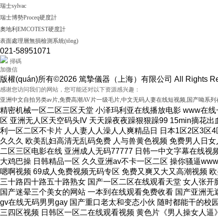
瑞士sylvac
瑞士博勢Proceq硬度計
奧地利EMCOTEST硬度計
表面處理層無損檢測系統(tǒng)
021-58951071
掃碼
加微信
版權(quán)所有©2026 篤摯儀器（上海）有限公司 All Rights Re
感谢您访问我们的网站，您可能还对以下资源感兴趣：
亚洲中文自拍另类av片,免费高潮AV片一级毛片,中文无码人妻在线短视频,国产呦系