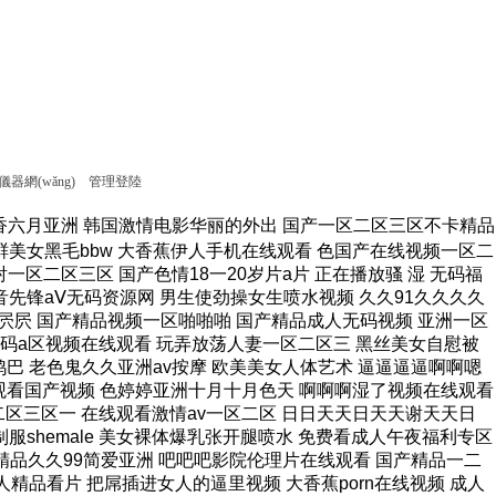
器網(wǎng)
管理登陸
品久久男人的天堂 欧美一级a高清视频免费 欧美日韩国产狼人久久久 9孩岁女被A片免费观看 久久久无码电影 东北老女人与大鸡巴视频 5566色网址全色色哟 国内无遮码无码的免av 三级无码在线看 女人喷液抽搐高潮视频, 又大又粗又黄又爽的黄片 国产欧美一二区不卡视频 大香蕉五月婷婷精品视频 欧美成狂野欧美在线观看 看男人下面插入女生下面 在线观看激情av一区二区 蜜桃九九女人一区二区三区 自拍13页视频三区入口 宝宝操死我鸡巴视频好痒 女生bb湿湿求艹 视频 波多野结衣无码高潮喷水 91扒开骚逼被大鸡八操 骚逼被大鸡巴操软的视频 大鸡吧操逼动漫 精品免费一区二区三区在 顶开 肿胀 呻吟声粗喘 亚洲第一毛片 成a人片亚洲日本久久 精品精品男人的天堂国产 久久精品国产亚洲5555 南亚巨胖妇淫裸 男生j插女生逼免费网站 欧美乱人伦视频中文字幕 成人性生交大片免费看96 国产高清特黄无遮挡大片 小泽玛利亚资源在线观看 精品亚洲麻豆1区2区3区 抽插大胸 羞羞视频网站 天天躁夜夜躁狠狠躁99 他把舌头伸进我两腿之间 亚洲日韩国产一区二区 又黄又爽又色的美女视频 午夜性爽男人的天堂视频 大鸡巴操死AV 扣逼视频啊啊爽～大啊啊 爱鲁鲁在线视频免费观看 美女视频免费的黄的喷水 成人影院点击即入爽不停 三级片在线观看国产三级 色综合中文字幕综合电影 成人欧美一区二区三区小说 玩两个丰满老熟女久久网 东京热无码av一区二区 野花香视频在线观看免费高清版 国产青青草原在线视频观看 大团圆电视剧全集在线观看免费 欧美日韩一级片免费观看 九色在线porny张津瑜 精品女视频在线观看免费 国产av不卡一区二区三区 色噜噜狠狠一区二区三区 中文字字幕在线综合亚洲 大黑屌性爱毛片 亚洲一线产区二线产区av 操我的搔逼导航 国产精品va在线观看无 亚洲精品无码色午夜色爱 男人操女人逼能看的视频 大鸡吧使劲操我骚逼视频 色婷av一区二区三区 久热天堂在线视频精品伊人 亚洲中文字幕一区二区乱码 久久精品国产亚洲av视瓶 女人自慰高级无遮挡毛片 国产精品久久久久久不卡 中文字幕人成无码人妻综合社区 干浪叫老婆免费视频对白 观看帅哥和美女干逼免费 黄片123在线视频看看 亚洲大尺度无码专区尤物 国产精品久久久精品影院 办公室啪啪无遮挡动态图 美丽大骚逼姑娘 嗯嗯嗯啊别视频 曰韩精品无码一区二区三区 精品操Bwww 久热香蕉在线视频免费大 久久精品久久久久久齐齐 欧美一区二区三区在线电影 日韩电影丝袜美腿的诱惑 在线a人片免费观看不卡 国产 在线 | 日韩 一个人看的电影免费网站 91自拍青娱乐 精品女视频在线观看免费 依依成人影院久久久午夜 久久精品999国产亚洲 日本最新免费二区三区四区 国产三级韩国三级三级a级 亚洲 欧美 成人 动漫 中文字幕在线第一页日韩 午夜精彩视频在线观看免费 欧美人精品xo 啊啊啊啊大鸡巴操我视频 亚洲精品二三区伊人久久 国产精品自产拍在线涩爱 朋友的丰满人妻在线观看 国产国语自产精品视频在 男生鸡鸡痛女生鸡鸡网站 国产精品一区二区传媒蜜臀 女性的胸夹住男生的隐私 中文字幕99页 死人操逼女人操 精品国产精品国产99网站 人妻久久久久区二区三区 欧美精品一区二区三区蜜臀 日韩精品电影一区二区三区 国产精品一区二区三在线 尤物麻豆亚av无码精品 亚洲男人的天堂色偷免费 91九色PORON观看 中文字幕无码av东京热 2020亚洲男人的天堂 欧美日韩一卡二卡三乱码 久久国产乱子伦免费精品 1314520美女鸡巴 高清国产美女一级八av 男人裸鸡鸡网站 国产高清一区二区二三区 激情综合五月 小雪被体育老师抱到仓库 啪啪啪高潮流水无码观看 亚洲人成网18禁止中文字幕 狠狠综合久久一区二区三区 国产99久久久久久免费看 大尺度av在线免费观看 久久人97超碰国产公开 国产成人精品一区二3 大鸡巴搞我视频 亚洲另类激情综合偷自拍图 喷水视频母狗被操的好爽 亚洲国产成人久久综合碰 成人欧美一区二区三区在线观看 成人无遮挡黄漫漫画免费 斯啊啊啊别插了??网站 欧美日韩国产卡通一二区 麻豆专区ssin在线看 97精品国产aⅴ在线网站 黄片视频免费精品久久91 骚逼操高清无码 无码午夜福?免费区久久 亚洲熟妇乱女区二区三区 无套内谢孕妇毛片免费看 逼逼好多水视频 自拍 角 22p 在线 A级黄片毛片肏屄馒头屄 娇妻与公h喂奶 热久久精品这里都是精品 进去美女馒头穴 少妇高潮喷潮久久久影院 国产精品国产精品免费成人 久久精品亚洲一区二区三区浴池 丰满的人妻hd高清日本 人人澡人人澡人人看欧美 亚洲精品无码专区久久久 农村老熟妇乱子伦视频 丝袜美女跪下男人操视频 亚洲av无码日韩av无码网址 中文字幕av网一区二区 女子扒开骚逼给人草网站 吃上面搞下面的很爽视频 国产精品高清国产三级av 日韩 欧美 亚洲 自拍 操死骚货视频H 在线播放亚洲欧美小视频 国产愉拍自愉免费第1页 18岁白虎美女莉粉嫩逼 伊人亚洲综合网色av另类 大香蕉最新视频在线播放 中国人BBWBBW高潮 国产成人精品日本亚洲i8 操中年妇女的黑毛绒绒逼 欧美日本欧美日本区一区二 小萝莉小嫩逼被操的视频 国产原创精品 正在播放 嫩草影院网站无码进入。 97人妻天天爽夜夜爽二区 日韩a片r级无码中文字幕久久 浪荡骚妇被爆操 91p0rn丫九色偷拍 久久精品aⅴ无码中文字字幕重口 3d动画h污在线看蒂法 欧美另类极度残忍拳头交 破女流血 自拍 片黄a免费看 美女屁股无遮挡在线观看 大鸡巴插学生妹骚逼视频 欧美高清性videos 文字幕乱码精品久久久久 啊不要操逼视频喷水变态 亚洲一区二区啊射精日韩 十八禁啪啦拍无遮拦视频 女人老逼人人操 国产浮力第一页草草影院 男女生操逼视频免费观看 国产精品久久久久69粉嫩 ysl口红水蜜桃色号6998 真实偷清晰对白在线视频 屄痒想找鸡巴操 中煤69工程有限公司官网 欧美成人超碰在线6666 日本五级伦理片 强壮的公么把我弄得好爽 操骚逼爽死了插到哭视频 在线中文字幕亚洲一区二区 男生戳女生小穴免费网站 欧美老熟妇性xxxxx Aⅴ色中文字幕无码首页 欧美小色妞成人在线播放 中日韩一级免费黄色大片 丁香花在线视频完整版 成人短视频在线观看99 欧洲AAAAA特级毛片 末成年女av片一区二区 欧美人与性动交ccoo 男人的天堂噜噜噜久久久 一本加勒比hezyo无码人妻 欧美日韩一日韩一线不卡 色呦呦美女人体免费视频 欧美精品久久男人的天堂 日本在线无乱码中文字幕 情节三级视频网站在线观看 少妇裸交全过程 嫩小美女午夜操BB视频 射你逼里好不好视频导航 男操女插插插痛免费下载 亚洲狠亚洲狠亚洲狠狠狠 亚洲欧美精品午睡沙发 把女生逼逼操肿白浆视频 日韩精品 中文字幕 一区 精品少妇性服务中文字幕 深夜18r影院 丰满的人妻hd高清日本 国产呦系列在线观看免费 小骚逼成人网站 男生把女生插流水的视频 欧美日韩大尺度一区二区 哪里有免费av 丝袜美女跪下男人操视频 成人AV在线刺激免费看 亚洲av激情五月性综合 白嫩的麻麻下面好紧 大鸡吧插进去视频免费看 无码一区二区波多野结衣播放搜索 久久久久久老熟妇人妻av 高清av熟女一区蜜臀av 日韩精品一区二区三区四区蜜桃 中文字幕无码亚洲a人片 午夜18禁a片免费网站 日韩亚洲中文字幕东京热 午夜性爽男人的天堂视频 欧美日韩国产综合下一页 欧美精品高清一区二区灬 大鸡巴操小嫩逼视频欣赏 色哟哟国产精品欧美精品 九九九色成人综合视频网 成年人黄色一区二区三区 美女视频免费的黄的喷水 好色的男人午夜日逼视频 国产成人免费高清直播下载 与嫂嫂操屄视频 大香蕉欧美人妻一二三区 国产精品久久久中文字幕 欧美性色黄大片多多影院 亚洲资源站无码av网址 狠狠狠狠综合 国产国语老龄妇女a片 99九九热只有国产精品 一本色道久久—综合亚洲 青娱乐成人免费在线视频 亚洲 欧美 日韩 成人 中文字幕在线看日韩电影 欧美插B小视频 上萬網友分享a级国产乱 国产伦精区二区三区视频 午夜观看视频在线观看免费 琪琪成人影视啪啪成人片 97精品久久久大香线焦 男生鸡鸡痛女生鸡鸡网站 四虎永久在线精品免av av视频在线观看 亚洲大尺度无码专区尤物 13一14周岁无码a片 校草被两个混混脱裤玩J 提供女人自慰喷水全过程 国产无av码在线观看vr高清片 亚洲自国偷拍偷免费视频 成人午夜老司机免费视频 大鸡巴操美国妞 国产一级特黄特色aa动图 黄色大片上床睡觉操小鸡 国产无av码在线观看vr高清片 久久国产精品偷 精品碰碰人人A久久香蕉 久久亚洲一区二区三区四区五区 东北妇女露脸50岁作爱 亚洲成a人影院在线观看 欧美香蕉爽97人模人妻爽 亚洲av精品久久久久a 天天操天天干天天日天天 国产久久免费精品一区二区 国产xxx农村乱另类 五月天婷婷在线观看高清 九九久久精品国产免费看 欧美丰满熟妇性xxx乱 美女全裸露出毛茸茸的逼 97青娱乐在线一区二区 大鸡吧使劲操我骚逼视频 丝袜 亚洲 另类 欧美 变态 最近最新的亚洲字幕mv 美女张开腿让男人桶软件 国产成人99亚洲综合精品 国产免费内射又粗又爽密桃视频 黑人尻亚洲女人 免费看点www逼里逼里 狂野欧美性猛交aaaa 女性爱扣逼喷水视频网站 国产精品一区二区日韩精品 伊人热热久久原色播放www 夜夜嗨vA一区二区三区 国产日美女B激情三级片 97青娱乐在线一区二区 久久久中文字幕 亚洲国产av午夜福利精品 日韩av在线观看免费 亚洲国产青草衣衣衣98 免费看黄页在线视频观看 久久碰国产一区二区三区 日韩精品电影在线一区二区 国产毛片国语版手机在线 亚洲午夜无码久久久久 大鸡巴艹人视频在线播放 亚洲加勒比少妇无码av 中文亚洲爆乳无码专区 亚洲jizzjizz中国少妇中文 一个人在线观看的www 中文字幕人妻互换av久久 国产免费一区二区三区在 欧洲按摩高潮A级中文片 国产暗拍出租屋嫖妓視频 欧美怡红院一区二区三区 最近中文字幕mv在线高清 婷婷综合缴情五月伊亚洲 ass人体少妇pics 久久久久农村少妇特毛片 俺爹是卧底在线免费观看 黑人大屌第一页 中国一级特黄真人片久久 国产日韩精品欧美区喷水 欧美牲交a欧美牲交aⅤ 久久久国产精品樱花网站 无码 一区二区三区 水蜜桃 特大鸡吧操美女小逼大片 欧美人与牲动交xxxx 18禁日本黄无遮挡禁免费视频 国产午夜福利视频在线观看 被男人添囗交做爰视频 国产综合精品 天天干夜夜拍天天操天天射 女人被躁到高潮免费视频 国产精品视频边 久青草无码视频在线观看 平度老人操屄网 55夜66夜亚洲精品站 久久久精品人妻一区二区三区 美女逼逼网站视频哔哩哔 色婷婷一区二区三区aⅴ 亚洲区欧美区图片区小说区 性高湖久久久久久久久aaaaa 性做久久久久久久久不卡 国产の无码专区 亚洲AV无码乱码国产品 久久精品国产成人 日韩人妻无码一区二区三区综合部 日本乱偷人妻中文字幕在线 18禁黄呜呜色呦呦网站 久久精品女人天堂av麻 大陆熟妇丰满多毛xxxx 日韩中文字幕亚洲一区二区 男人操女人的逼视频网站 成人免费a级毛片天天看 精品国产无套白浆一区二区 亚洲中文字幕在线五月天 女警官打开双腿沦为性奴 日韩欧中文字幕乱码大香 欧美人与性动交α欧美软件 曰逼视频免费看 国产日产久久高清欧美一区 亚av无码s国av 玩弄少妇人妻 40厘米黑人与中国女人 午夜福利k8经典电影网 欧美人与性动交ccoo 久久久9999在线观看 亚洲国产精品无7777一线 熟女大肥臀一区二区三区 亚洲国产成人精品激情在线 青青青在线观看视频在线 1939午夜电影 91av资源网在线观看 手插逼比鸡吧插逼更舒服 无码男男作g片在线观看 屄痒想找鸡巴操 操骚逼爽死了插到哭视频 国产精品原创巨av 玩弄非洲黑人肥女的屄？ 极品尤物一区二区三区 久草视频在线这里只有精品 女人被操的黄色视频网站 久久精品无码av一区二区三区 99久久国产精品成人观看 91丝袜足午夜福利网站 国产日韩欧美日日骚一区 亚洲一区二区三区老熟妇 ,进来了,好大,要喷了 国产午夜小视频在线观看 国产精品一级毛片无码区 长屌肏美女AV 欧美牲交a欧美牲交aⅴ 色吊丝永久在线观看最新 大鸡巴倒推内射 情人日皮黄色视频网站片 天堂天堂亚洲资源最新版 哦哦干死我,用力h视频 69sex久久精品国产麻豆 欧美日韩国产精品一区在线 日死你插屄av 一本无码中文字幕免费播 五十路六十路七十路熟妇 8x8淫库网站永远免费 亚洲天堂网最新 免费看无码片A 亚洲男人A在天堂线一区 天天操西瓜网女人的逼逼 久久久亚洲欧洲日产国码aⅴ 大鸡吧操逼动漫 几个农民工一起吃我奶头 三年片免费大全国语 欧美猛男激情久久久久久 男人狂操女人大骚逼视频 91成年女人午夜毛片免费 18禁纯肉高黄无码动漫 性久久久久久久 打鸡巴操插逼逼 在线日本视频一区二区三区 国产浮力第一页草草影院 精品久久久久久综合日本 中文字幕组一区二区三区 帅哥男女操网站 国