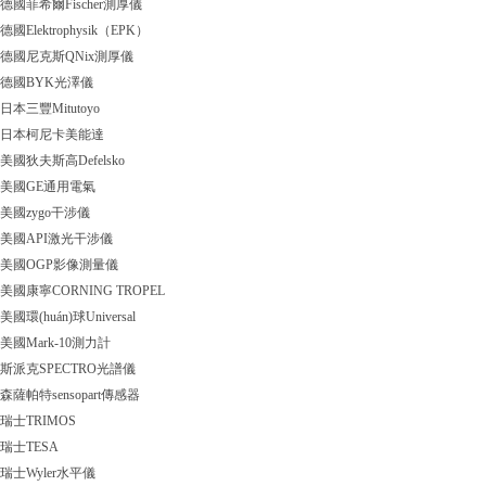
德國菲希爾Fischer測厚儀
德國Elektrophysik（EPK）
德國尼克斯QNix測厚儀
德國BYK光澤儀
日本三豐Mitutoyo
日本柯尼卡美能達
美國狄夫斯高Defelsko
美國GE通用電氣
美國zygo干涉儀
美國API激光干涉儀
美國OGP影像測量儀
美國康寧CORNING TROPEL
美國環(huán)球Universal
美國Mark-10測力計
斯派克SPECTRO光譜儀
森薩帕特sensopart傳感器
瑞士TRIMOS
瑞士TESA
瑞士Wyler水平儀