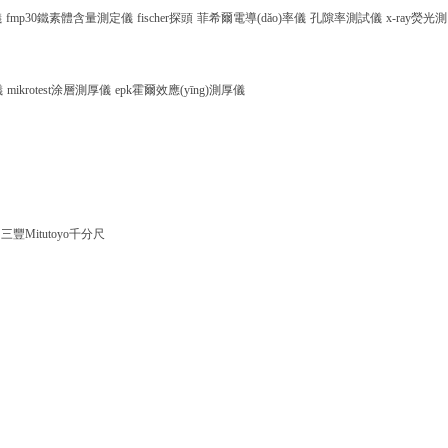
儀
fmp30鐵素體含量測定儀
fischer探頭
菲希爾電導(dǎo)率儀
孔隙率測試儀
x-ray熒光測
儀
mikrotest涂層測厚儀
epk霍爾效應(yīng)測厚儀
三豐Mitutoyo千分尺