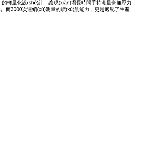
量化設(shè)計，讓現(xiàn)場長時間手持測量毫無壓力；
。而3000次連續(xù)測量的續(xù)航能力，更是適配了生產