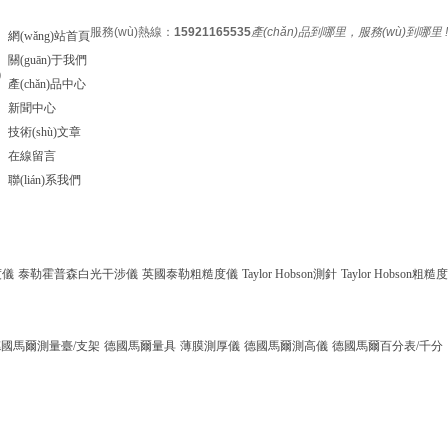
服務(wù)熱線：
15921165535
產(chǎn)品到哪里，服務(wù)到哪里 !
網(wǎng)站首頁
關(guān)于我們
0
產(chǎn)品中心
新聞中心
技術(shù)文章
在線留言
聯(lián)系我們
度儀
泰勒霍普森白光干涉儀
英國泰勒粗糙度儀
Taylor Hobson測針
Taylor Hobson粗糙度
德國馬爾測量臺/支架
德國馬爾量具
薄膜測厚儀
德國馬爾測高儀
德國馬爾百分表/千分