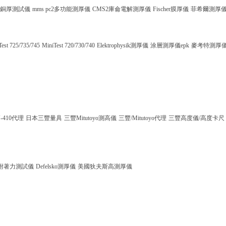
銅厚測試儀
mms pc2多功能測厚儀
CMS2庫侖電解測厚儀
Fischer膜厚儀
菲希爾測厚
Test 725/735/745
MiniTest 720/730/740
Elektrophysik測厚儀
涂層測厚儀epk
麥考特測厚
-410代理
日本三豐量具
三豐Mitutoyo測高儀
三豐/Mitutoyo代理
三豐高度儀/高度卡尺
附著力測試儀
Defelsko測厚儀
美國狄夫斯高測厚儀