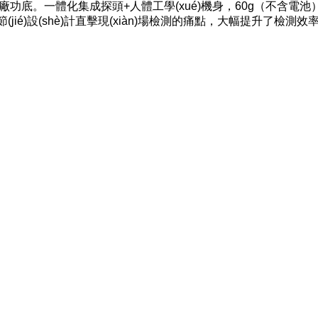
é)盡顯大廠功底。一體化集成探頭+人體工學(xué)機身，60g（不含電池）的輕
設(shè)計直擊現(xiàn)場檢測的痛點，大幅提升了檢測效率