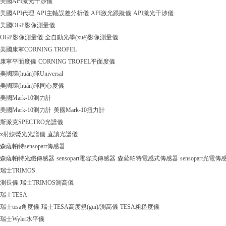
美國API激光干涉儀
美國API代理
API主軸誤差分析儀
API激光跟蹤儀
API激光干涉儀
美國OGP影像測量儀
OGP影像測量儀
全自動光學(xué)影像測量儀
美國康寧CORNING TROPEL
康寧平面度儀
CORNING TROPEL平面度儀
美國環(huán)球Universal
美國環(huán)球同心度儀
美國Mark-10測力計
美國Mark-10測力計
美國Mark-10扭力計
斯派克SPECTRO光譜儀
x射線熒光光譜儀
直讀光譜儀
森薩帕特sensopart傳感器
森薩帕特光纖傳感器
sensopart電容式傳感器
森薩帕特電感式傳感器
sensopart光電傳
瑞士TRIMOS
測長儀
瑞士TRIMOS測高儀
瑞士TESA
瑞士tesa角度儀
瑞士TESA高度規(guī)/測高儀
TESA粗糙度儀
瑞士Wyler水平儀