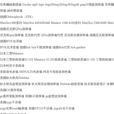
菲希爾鐵素體儀
Fischer mp0 /mpo
fmp10/fmp20/fmp30/fmp40
pmp10電鍍測厚儀
菲希爾
厚儀
納米壓痕儀
德國Elektrophysik（EPK）
MiniTest 600系列
MiniTest 420/430/440
Minitest 1100-4100系列
MiniTest 2500/4500
Mini
德國尼克斯QNix測厚儀
尼克斯qnix測厚儀
尼克斯代理
QNix測厚儀代理
尼克斯涂層測厚儀
德國尼克斯測厚儀
德國BYK光澤儀
BYK光澤度儀
德國byk
byk干膜測厚儀
德國Byk代理
byk-gardner
日本三豐Mitutoyo
日本三豐粗糙度儀SJ-210
Mitutoyo SJ-201粗糙度儀
三豐粗糙度儀SJ-310
三豐粗糙儀SJ
日本柯尼卡美能達
美能達色差儀
MINOLTA色差儀
柯尼卡美能達測色儀
美國狄夫斯高Defelsko
狄夫斯高超聲波測厚儀
狄夫斯高涂層測厚儀
Defelsko粗糙度儀
狄夫斯高硬度計
涂層
美國GE通用電氣
ge通用電氣測厚儀
美國GE測厚儀
ge超聲波測厚儀
美國zygo干涉儀
zygo光學(xué)輪廓儀
美國ZYGO干涉儀
zygo白光干涉儀