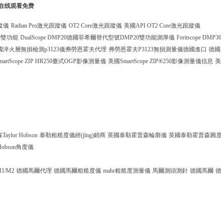
列在线观看免费
蹤儀
Radian Pro激光跟蹤儀
OT2 Core激光跟蹤儀
美國API OT2 Core激光跟蹤儀
0雙功能
DualScope DMP20德國菲希爾替代型號DMP20雙功能測厚儀
Feritscope DMP3
國淬火層無損檢測p3123儀弗勞恩霍夫代理
弗勞恩霍夫P3123無損測量儀德國進口
德國
martScope ZIP HR250臺式OGP影像測量儀
美國SmartScope ZIP®250影像測量儀信息
美
ylor Hobson
泰勒粗糙度儀經(jīng)銷商
英國泰勒霍普森輪廓儀
英國泰勒霍普森圓
r Hobson角度儀
 M1/M2
德國馬爾代理
德國馬爾粗糙度儀
mahr粗糙度測量儀
馬爾測頭測針
德國馬爾