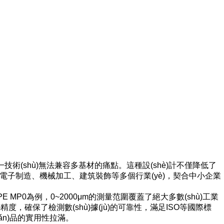
單一技術(shù)無法兼容多基材的痛點。這種設(shè)計不僅降低了
、電子制造、機械加工、建筑裝飾等多個行業(yè)，契合中小企業
 MP0為例，0~2000μm的測量范圍覆蓋了絕大多數(shù)工業
度，確保了檢測數(shù)據(jù)的可靠性，滿足ISO等國際標
(chǎn)品的實用性拉滿。