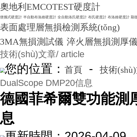
奧地利EMCOTEST硬度計
便攜式硬度計
半自動布洛維硬度計
全自動洛氏硬度計
布氏硬度計
布洛維硬度計
顯
表面處理層無損檢測系統(tǒng)
3MA無損測試儀
淬火層無損測厚
技術(shù)文章
/ article
您的位置：
-
首頁
技術(shù
DualScope DMP20信息
德國菲希爾雙功能測厚儀D
息
更新時間：2026-04-