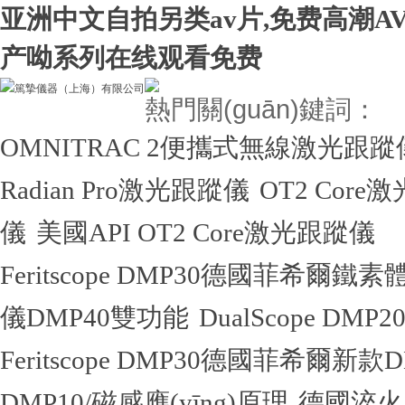
亚洲中文自拍另类av片,免费高潮A
产呦系列在线观看免费
熱門關(guān)鍵詞：
OMNITRAC 2便攜式無線激光跟蹤
Radian Pro激光跟蹤儀
OT2 Core
儀
美國API OT2 Core激光跟蹤儀
Feritscope DMP30德國菲希爾鐵
儀DMP40雙功能
DualScope 
Feritscope DMP30德國菲希爾新
DMP10/磁感應(yīng)原理
德國淬火