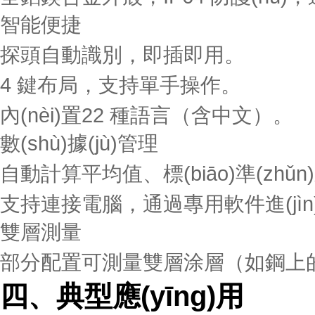
智能便捷
探頭自動識別，即插即用。
4 鍵布局，支持單手操作。
內(nèi)置22 種語言（含中文）。
數(shù)據(jù)管理
自動計算平均值、標(biāo)準(zhǔn
支持連接電腦，通過專用軟件進(jìn)行數
雙層測量
部分配置可測量雙層涂層（如鋼上的銅 + 鎳
四、典型應(yīng)用