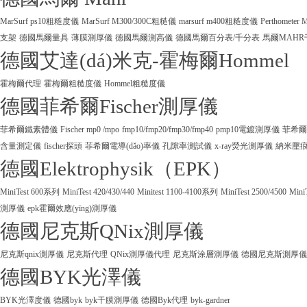
MarSurf ps10粗糙度儀
MarSurf M300/300C粗糙儀
marsurf m400粗糙度儀
Perthometer
支架
德國馬爾量具
薄膜測厚儀
德國馬爾測高儀
德國馬爾百分表/千分表
馬爾MAHR
德國艾達(dá)米克-霍梅爾Hommel
霍梅爾代理
霍梅爾粗糙度儀
Hommel粗糙度儀
德國菲希爾Fischer測厚儀
菲希爾鐵素體儀
Fischer mp0 /mpo
fmp10/fmp20/fmp30/fmp40
pmp10電鍍測厚儀
菲希爾
含量測定儀
fischer探頭
菲希爾電導(dǎo)率儀
孔隙率測試儀
x-ray熒光測厚儀
納米壓
德國Elektrophysik（EPK）
MiniTest 600系列
MiniTest 420/430/440
Minitest 1100-4100系列
MiniTest 2500/4500
Mini
測厚儀
epk霍爾效應(yīng)測厚儀
德國尼克斯QNix測厚儀
尼克斯qnix測厚儀
尼克斯代理
QNix測厚儀代理
尼克斯涂層測厚儀
德國尼克斯測厚儀
德國BYK光澤儀
BYK光澤度儀
德國byk
byk干膜測厚儀
德國Byk代理
byk-gardner