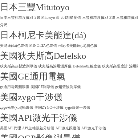
日本三豐Mitutoyo
日本三豐粗糙度儀SJ-210
Mitutoyo SJ-201粗糙度儀
三豐粗糙度儀SJ-310
三豐粗糙儀SJ
分尺
日本柯尼卡美能達(dá)
美能達(dá)色差儀
MINOLTA色差儀
柯尼卡美能達(dá)測色儀
美國狄夫斯高Defelsko
狄夫斯高超聲波測厚儀
狄夫斯高涂層測厚儀
Defelsko粗糙度儀
狄夫斯高硬度計
涂層
美國GE通用電氣
ge通用電氣測厚儀
美國GE測厚儀
ge超聲波測厚儀
美國zygo干涉儀
zygo光學(xué)輪廓儀
美國ZYGO干涉儀
zygo白光干涉儀
美國API激光干涉儀
美國API代理
API主軸誤差分析儀
API激光跟蹤儀
API激光干涉儀