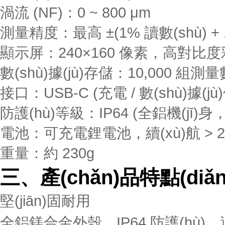
渦流 (NF)：0 ~ 800 μm
測量精度：最高 ±(1% 讀數(shù) + 1
顯示屏：240×160 像素，高對比度
數(shù)據(jù)存儲：10,000 組測量數
接口：USB-C (充電 / 數(shù)據(j
防護(hù)等級：IP64 (全鋁機(jī)身
電池：可充電鋰電池，續(xù)航 > 2
重量：約 230g
三、產(chǎn)品特點(diǎn
堅(jiān)固耐用
全鋁鎂合金外殼，IP64 防護(hù)，適