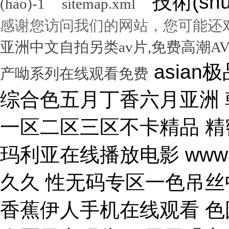
技術(sh
(hào)-1
sitemap.xml
感谢您访问我们的网站，您可能还
亚洲中文自拍另类av片,免费高潮A
asian极品呦女xx 黑人尻亚洲女人 激情综合色五月丁香六月亚洲 韩国激情电影华丽的外出 国产一区二区三区不卡精品 精密机械一区二区三区天堂 小泽玛利亚在线播放电影 www在线一区 国产v综合v亚洲欧美久久 性无码专区一色吊丝中文字幕 朝鲜美女黑毛bbw 大香蕉伊人手机在线观看 色国产在线视频一区二区 亚洲无人区天空码头IV 天天躁夜夜躁狠狠躁99 15min摘花出血视频 免费男女黑网站 国产综合精品久久99之一 蜜桃臀无码内射一区二区三区 国产色情18一20岁片a片 正在播放骚 湿 无码福利一区二区不卡片 人人妻人人澡人人爽精品日 日本1区2区3区4区国色 口国产成人高清在线播放 精品一区二区三区在线观看 影音先锋aⅤ无码资源网 男生使劲操女生喷水视频 久久91久久久久久久久 欧美乱妇高清无乱码免费 人与兽黄色视频 免费男人日女人 高潮来了 用力黄片入口 久久精品国产亚洲成人av 中国鸡巴插屄屄 国产精品视频一区啪啪啪 国产精品成人无码视频 亚洲一区二区三区电影在线 亚洲成人无码77777 日韩一中文字幕在线视频 大鸡吧逼逼碰撞 美女被干777 全彩无码里番本子库 国产成人无码a区视频在线观看 玩弄放荡人妻一区二区三 黑丝美女自慰被大鸡巴操 日韩精品一区 久久亚洲av不卡一区二区 操你骚逼www 理论片午午伦夜理片久久 中文字幕无码亚洲a人片 美女操大黑鸡巴 老色鬼久久亚洲av按摩 欧美美女人体艺术 逼逼逼逼啊啊嗯嗯啊视频 69成人免费视频无码专区 免费又爽又大又高潮视频 欧美日韩一二三区在线视频 亚洲精品中文字幕第十页 青青操在线观看国产视频 色婷婷亚洲十月十月色天 啊啊啊湿了视频在线观看 三十路四十路五十路熟女 国产一区二区在线观看天堂 女人张开腿让男人桶视频 bibi av 日本69视频在线免费观看 无码人妻一区二区三区一 在线观看激情av一区二区 日日天天日天天谢天天日 国产迷晕三个美女的网站 一本到在线观看免费收看 国产亚洲无遮挡美女视频 日本网站在线观看一区二区 肏 少 妇 屄 在 线 丝袜制服shemale 美女裸体爆乳张开腿喷水 免费看成人午夜福利专区 gv在线无码男男gay 国产重口老太和变态小伙 随时都能干的校园运动会 VIP可见久久伊人婷婷 国产一级毛片一区二区视频 国产精品久久99简爱亚洲 吧吧吧影院伦理片在线观看 国产精品一二三四区视频 日韩区一区二在线观看视频 黄色片《男人操女人逼》 大香蕉久久日韩91蜜桃 30年驾龄老司机告诉你 91亚洲国产成人精品看片 把屌插进女人的逼里视频 大香蕉porn在线视频 成人性生交大片免费看96 最新亚洲人成无码网www电影 男生机桶女生小穴的视频 久久综合给合久久狠狠狠 国产呦系列一区二区三区 国产特级看欧美日韩中文 欧美大肉棒抽插骚逼视频 国产又色又爽无遮挡免费 男人天堂久久久一区二区 日本人与黑人牲交交免费 亚洲大片免费资源网站片 国产精品原创巨av 性感美女被操逼 美女污骚逼喷水白虎白浆 久久久久亚洲日本欧美视频 天天摸夜夜摸夜夜狠狠添 五险交满15能领多少钱 国产一卡二卡三卡四卡兔 国产综合23p 中国东北老熟妇做爰网视频 一级国产片在线观看免费 欧美黑人欧美精品刺激 激情综合色综合啪啪开心 群交视频大鸡巴 国产三级精品三级男人的天堂 么公在果树林征服了小雪 解开奶罩吸奶头高潮AV 丰满多毛的少妇 国产精品亚洲一区二区久久 黑人和中国熟女啪啪视频 香蕉视频成人网在线观看 荷兰小妓女高潮βbbw 日韩一区二区经典在线视频 学长让我夹震蛋自慰给他看 WWW亚洲精品久久久乳 免费看点www逼里逼里 手机亚洲第一页 夫妻性生活黄色一级大片 久久综合九色 免费看欧美日韩特级黄片 美女高潮久久免费观看国产 又粗又大又硬毛片免费看 欧美日韩成人大片p内射 草莓视频成视频在线观看 无码专区 人妻系列 在线 日本不卡一区二区三区四区 三级片在线观看国产三级 办公室国产a国产片免费 久久无码!视频 国产成年无码aⅤ片在线 大鸡巴插美女小穴动态图 国产亚洲aaa在线观看 一级二级三一片内射视频 在线观看欧美视频一区二区 被玩环了外高冷老师动漫 动漫男女操鸡巴射精网站 啊啊啊啊大鸡巴操我视频 婷婷综合久久中文字幕蜜桃三电影 色婷五月综激情亚洲综合 久久精品国产自清天天线 日本免费播放一区二区视频 丰满多毛的少妇 舔骚妇淫穴网站 最好看免费观看高清大全 99国产欧美另类久久片 人体艺术在线观看 成在人线视频男人的天堂 国产成人视a片品免费 东京热无码av一区二区 一道本中文字幕在线观看 嗯～好爽射进去强奸啊～ 真人作爱试看120分钟 在线观看国产三级片视频 国产极品高颜值美女到高潮 国产精品高清国产三级av 久久久无码专区中文字幕 推特网红91露出樱桃味 日本不卡码一区二区三区 小骚逼啪啪视频 男男无专砖码高清在线观看 亚洲精品国产精品国产自产 日韩人妻无码一区二区三区综合部 久久久久久久影视一级片 久久久这里有精品999 日本阿v片一区二区三区 俄罗斯小伙狂操黑妹小穴 精品国产第国产综合精品 欧美少妇xxx 国产成人三级片在线播放 国产一二三区好的精华液 裸体美女被艹,内射情趣 18禁成人免费无码网站 国产综合精品99久久久久 中文国产成人精品久久 久久精品久久久国产区蓝牛 1314520美女鸡巴 熟女人又色又紧又爽又黄 国产精品人妻久久久久久 亚洲色无码影院 女人被操的黄色视频网站 精品国产乱码一区二区三区 在线视频最新综合激情网 色综合中文字幕综合电影 操女人嫩逼大片 一 级 黄 色 片免费网站 国模叶桐尿喷337p人体 久久久久
产呦系列在线观看免费