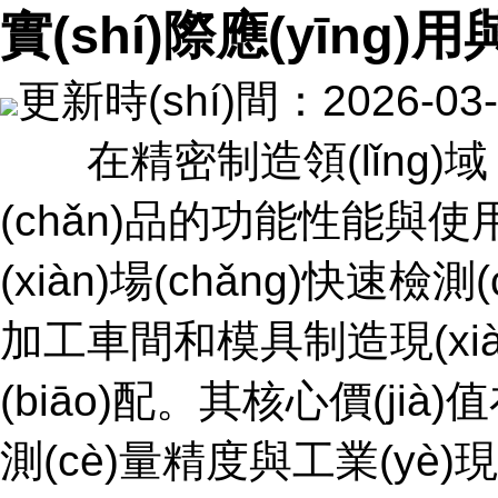
實(shí)際應(yīng)
更新時(shí)間：2026-
在精密制造領(lǐng)域
(chǎn)品的功能性能與
(xiàn)場(chǎng)快速檢
加工車間和模具制造現(xiàn)
(biāo)配。其核心價(jià)值
測(cè)量精度與工業(yè)現