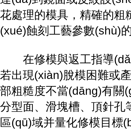
花處理的模具，精確的粗糙
(xué)蝕刻工藝參數(shù
在修模與返工指導(dǎo)環(
若出現(xiàn)脫模困難或產(
部粗糙度不當(dāng)有關
分型面、滑塊槽、頂針孔等復
區(qū)域并量化修模目標(b