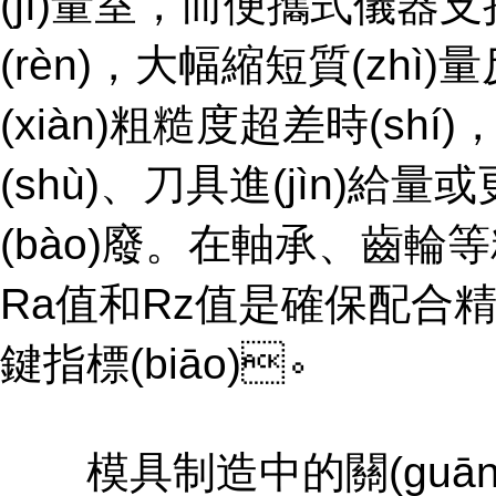
(jì)量室，而便攜式
(rèn)，大幅縮短質(zhì)量反
(xiàn)粗糙度超差時(shí)
(shù)、刀具進(jìn)給
(bào)廢。在軸承、
Ra值和Rz值是確保配合精
鍵指標(biāo)。
模具制造中的關(guān