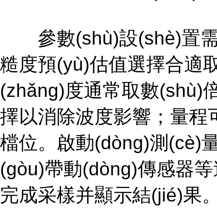
參數(shù)設(shè)置需匹
糙度預(yù)估值選擇合適取樣長(
(zhǎng)度通常取數(shù
擇以消除波度影響；量程可
檔位。啟動(dòng)測(cè)
(gòu)帶動(dòng)傳感器等速滑
完成采樣并顯示結(jié)果