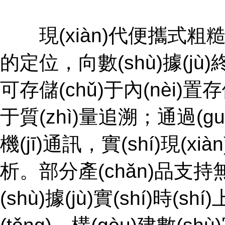
現(xiàn)代便攜式粗糙
的定位，向數(shù)據(jù)終
可存儲(chǔ)于內(nèi)置存儲
于質(zhì)量追溯；通過(g
機(jī)通訊，實(shí)現(xià
析。部分產(chǎn)品
(shù)據(jù)實(shí)時(