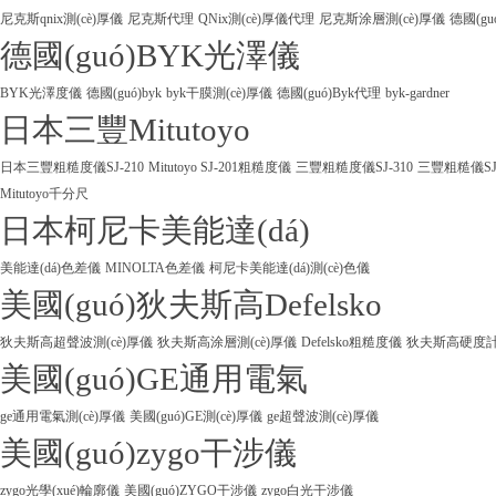
尼克斯qnix測(cè)厚儀
尼克斯代理
QNix測(cè)厚儀代理
尼克斯涂層測(cè)厚儀
德國(gu
德國(guó)BYK光澤儀
BYK光澤度儀
德國(guó)byk
byk干膜測(cè)厚儀
德國(guó)Byk代理
byk-gardner
日本三豐Mitutoyo
日本三豐粗糙度儀SJ-210
Mitutoyo SJ-201粗糙度儀
三豐粗糙度儀SJ-310
三豐粗糙儀SJ
Mitutoyo千分尺
日本柯尼卡美能達(dá)
美能達(dá)色差儀
MINOLTA色差儀
柯尼卡美能達(dá)測(cè)色儀
美國(guó)狄夫斯高Defelsko
狄夫斯高超聲波測(cè)厚儀
狄夫斯高涂層測(cè)厚儀
Defelsko粗糙度儀
狄夫斯高硬度計(j
美國(guó)GE通用電氣
ge通用電氣測(cè)厚儀
美國(guó)GE測(cè)厚儀
ge超聲波測(cè)厚儀
美國(guó)zygo干涉儀
zygo光學(xué)輪廓儀
美國(guó)ZYGO干涉儀
zygo白光干涉儀