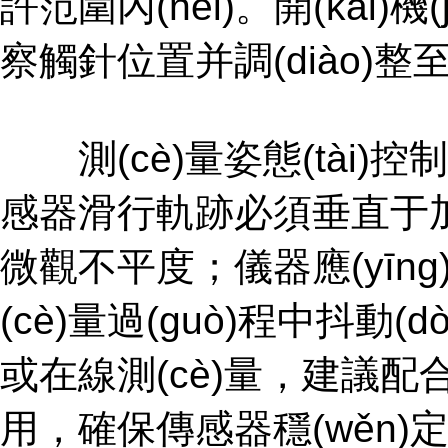
許范圍內(nèi)。開(kāi)
察觸針位置并調(diào)整至
測(cè)量姿態(tài)控制
感器滑行軌跡必須垂直于
微觀不平度；儀器應(yīn
(cè)量過(guò)程中抖動(d
或在線測(cè)量，建議
用，確保傳感器穩(wěn