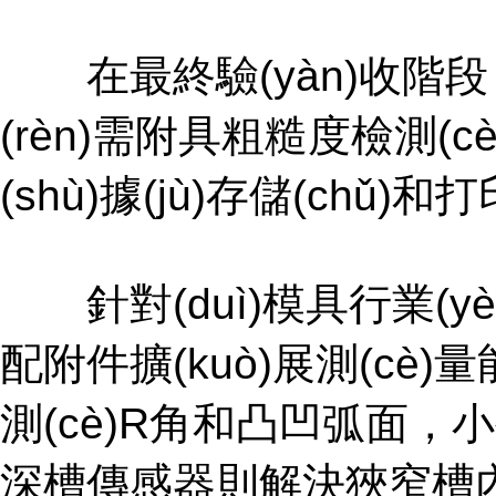
在最終驗(yàn)收階段
(rèn)需附具粗糙度檢測(cè)
(shù)據(jù)存儲(ch
針對(duì)模具行業(yè
配附件擴(kuò)展測(cè)
測(cè)R角和凸凹弧面，小孔
深槽傳感器則解決狹窄槽內(nè