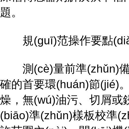
題。
規(guī)范操作要點(diǎ
測(cè)量前準(zhǔn)備是確
確的首要環(huán)節(jié
燥，無(wú)油污、切屑或銹
(biāo)準(zhǔn)樣板校準