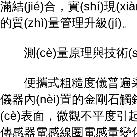
滿結(jié)合，實(shí)現
的質(zhì)量管理升級(jí)。
測(cè)量原理與技術(s
便攜式粗糙度儀普遍采用電
儀器內(nèi)置的金剛石觸針
(cè)表面，微觀不平度引起觸針
傳感器電感線圈電感量變化