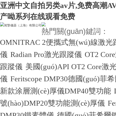
亚洲中文自拍另类av片,免费高潮A
产呦系列在线观看免费
熱門關(guān)鍵詞：
OMNITRAC 2便攜式無(wú)線激
儀
Radian Pro激光跟蹤儀
OT2 Co
跟蹤儀
美國(guó)API OT2 Core
儀
Feritscope DMP30德國(guó)
新款涂層測(cè)厚儀DMP40雙功能
號(hào)DMP20雙功能測(cè)厚儀
F
DMP30鐵素體儀
德國(guó)菲希爾鍍