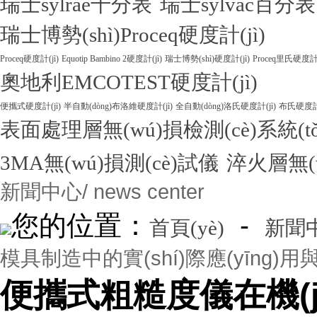
瑞士sylrae千分表
瑞士sylvac百分表
瑞士博勢(shì)Proceq硬度計(jì)
Proceq硬度計(jì)
Equotip Bambino 2硬度計(jì)
瑞士博勢(shì)硬度計(jì)
Proceq里氏硬度計(
奧地利EMCOTEST硬度計(jì)
便攜式硬度計(jì)
半自動(dòng)布洛維硬度計(jì)
全自動(dòng)洛氏硬度計(jì)
布氏硬度計(
表面處理層無(wú)損檢測(cè)系統(tǒ
3MA無(wú)損測(cè)試儀
淬火層無(w
新聞中心
/ news center
您的位置：
-
首頁(yè)
新聞
模具制造中的實(shí)際應(yīng)用與
便攜式粗糙度儀在機(jī