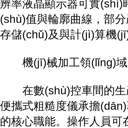
辨率液晶顯示器可實(shí)時(s
(shù)值與輪廓曲線，部分產(c
存儲(chǔ)及與計(jì)算機(
機(jī)械加工領(lǐng)域的現
在數(shù)控車間的生產(chǎn
便攜式粗糙度儀承擔(dān)著過(
的核心職能。操作人員可在機(j