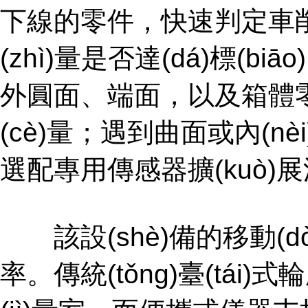
下線的零件，快速判定車
(zhì)量是否達(dá)標(biāo)
外圓面、端面，以
(cè)量；遇到曲面或內(nèi)
選配專用傳感器擴(kuò)展測(
該設(shè)備的移動(dò
率。傳統(tǒng)臺(tá