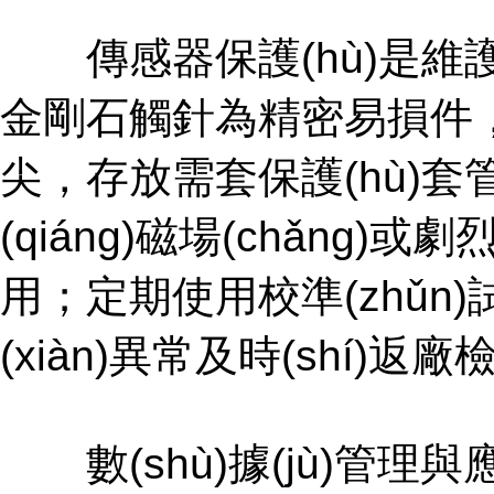
傳感器保護(hù)是維護(hù
金剛石觸針為精密易損件，裝卸
尖，存放需套保護(hù)套管
(qiáng)磁場(chǎng)或
用；定期使用校準(zhǔn)試
(xiàn)異常及時(shí)返
數(shù)據(jù)管理與應