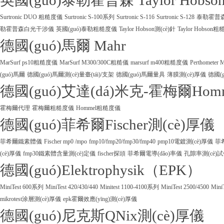
英國(guó)泰勒霍普森 Taylor Hobso
Surtronic DUO 粗糙度儀
Surtronic S-100系列
Surtronic S-116
Surtronic S-128
泰勒霍普森Ta
勒霍普森白光干涉儀
英國(guó)泰勒粗糙度儀
Taylor Hobson測(cè)針
Taylor Hobson
德國(guó)馬爾 Mahr
MarSurf ps10粗糙度儀
MarSurf M300/300C粗糙儀
marsurf m400粗糙度儀
Perthometer
(guó)馬爾
德國(guó)馬爾測(cè)量臺(tái)/支架
德國(guó)馬爾量具
薄膜測(cè)厚儀
德國(g
德國(guó)艾達(dá)米克-霍梅爾Hom
霍梅爾代理
霍梅爾粗糙度儀
Hommel粗糙度儀
德國(guó)菲希爾Fischer測(cè)厚儀
菲希爾鐵素體儀
Fischer mp0 /mpo
fmp10/fmp20/fmp30/fmp40
pmp10電鍍測(cè)厚儀
菲
(cè)厚儀
fmp30鐵素體含量測(cè)定儀
fischer探頭
菲希爾電導(dǎo)率儀
孔隙率測(cè)
德國(guó)Elektrophysik（EPK）
MiniTest 600系列
MiniTest 420/430/440
Minitest 1100-4100系列
MiniTest 2500/4500
Mini
mikrotest涂層測(cè)厚儀
epk霍爾效應(yīng)測(cè)厚儀
德國(guó)尼克斯QNix測(cè)厚儀