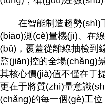
(tǒng)，構(gòu)建數(sh
在智能制造趨勢(shì
(biāo)測(cè)量機(jī)
(bǔ)，覆蓋從離線抽檢到線
監(jiān)控的全場(chǎng)景質
其核心價(jià)值不僅在于提
更在于將質(zhì)量意識(shí
(chǎng)的每一個(gè)工位