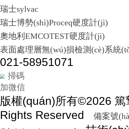
瑞士sylvac
瑞士博勢(shì)Proceq硬度計(jì)
奧地利EMCOTEST硬度計(jì)
表面處理層無(wú)損檢測(cè)系統(tǒ
021-58951071
掃碼
加微信
版權(quán)所有©2026
Rights Reserved
備案號(hà