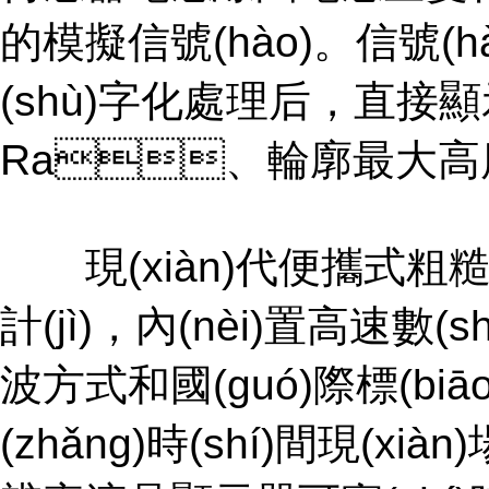
的模擬信號(hào)。信號(hà
(shù)字化處理后，直接顯
Ra、輪廓最大高度R
現(xiàn)代便攜式粗糙度
計(jì)，內(nèi)置高
波方式和國(guó)際標(biāo)
(zhǎng)時(shí)間現(xiàn)