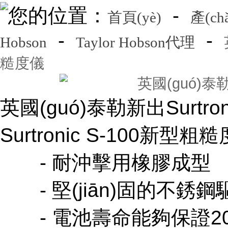
您的位置：
-
首頁(yè)
產(c
-
-
Hobson
Taylor Hobson代理
糙度儀
英國(guó)泰勒
英國(guó)泰勒新出Surtro
Surtronic S-100新
- 耐沖擊用橡膠成型
- 堅(jiān)固的不銹鋼驅(q
- 電池壽命能夠保證200