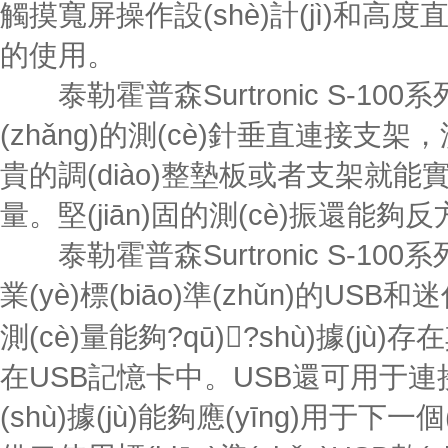
觸摸寬屏操作設(shè)計(jì)和高
的使用。
泰勒霍普森Surtronic S-100系列用
(zhǎng)的測(cè)針垂直連接支架，測
貴的調(diào)整墊板或者支架就能實(sh
量。堅(jiān)固的測(cè)振還能夠反方
泰勒霍普森Surtronic S-100
業(yè)標(biāo)準(zhǔn)的US
測(cè)量能夠?qū)?shù)據(jù)存
在USB記憶卡中。USB還可用于
(shù)據(jù)能夠應(yīng)用于下一個