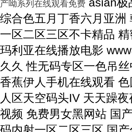
asian极品呦女xx 黑人尻亚洲女人 激情综合色五月丁香六月亚洲 韩国激情电影华丽的外出 国产一区二区三区不卡精品 精密机械一区二区三区天堂 小泽玛利亚在线播放电影 www在线一区 国产v综合v亚洲欧美久久 性无码专区一色吊丝中文字幕 朝鲜美女黑毛bbw 大香蕉伊人手机在线观看 色国产在线视频一区二区 亚洲无人区天空码头IV 天天躁夜夜躁狠狠躁99 15min摘花出血视频 免费男女黑网站 国产综合精品久久99之一 蜜桃臀无码内射一区二区三区 国产色情18一20岁片a片 正在播放骚 湿 无码福利一区二区不卡片 人人妻人人澡人人爽精品日 日本1区2区3区4区国色 口国产成人高清在线播放 精品一区二区三区在线观看 影音先锋aⅤ无码资源网 男生使劲操女生喷水视频 久久91久久久久久久久 欧美乱妇高清无乱码免费 人与兽黄色视频 免费男人日女人 高潮来了 用力黄片入口 久久精品国产亚洲成人av 中国鸡巴插屄屄 国产精品视频一区啪啪啪 国产精品成人无码视频 亚洲一区二区三区电影在线 亚洲成人无码77777 日韩一中文字幕在线视频 大鸡吧逼逼碰撞 美女被干777 全彩无码里番本子库 国产成人无码a区视频在线观看 玩弄放荡人妻一区二区三 黑丝美女自慰被大鸡巴操 日韩精品一区 久久亚洲av不卡一区二区 操你骚逼www 理论片午午伦夜理片久久 中文字幕无码亚洲a人片 美女操大黑鸡巴 老色鬼久久亚洲av按摩 欧美美女人体艺术 逼逼逼逼啊啊嗯嗯啊视频 69成人免费视频无码专区 免费又爽又大又高潮视频 欧美日韩一二三区在线视频 亚洲精品中文字幕第十页 青青操在线观看国产视频 色婷婷亚洲十月十月色天 啊啊啊湿了视频在线观看 三十路四十路五十路熟女 国产一区二区在线观看天堂 女人张开腿让男人桶视频 bibi av 日本69视频在线免费观看 无码人妻一区二区三区一 在线观看激情av一区二区 日日天天日天天谢天天日 国产迷晕三个美女的网站 一本到在线观看免费收看 国产亚洲无遮挡美女视频 日本网站在线观看一区二区 肏 少 妇 屄 在 线 丝袜制服shemale 美女裸体爆乳张开腿喷水 免费看成人午夜福利专区 gv在线无码男男gay 国产重口老太和变态小伙 随时都能干的校园运动会 VIP可见久久伊人婷婷 国产一级毛片一区二区视频 国产精品久久99简爱亚洲 吧吧吧影院伦理片在线观看 国产精品一二三四区视频 日韩区一区二在线观看视频 黄色片《男人操女人逼》 大香蕉久久日韩91蜜桃 30年驾龄老司机告诉你 91亚洲国产成人精品看片 把屌插进女人的逼里视频 大香蕉porn在线视频 成人性生交大片免费看96 最新亚洲人成无码网www电影 男生机桶女生小穴的视频 久久综合给合久久狠狠狠 国产呦系列一区二区三区 国产特级看欧美日韩中文 欧美大肉棒抽插骚逼视频 国产又色又爽无遮挡免费 男人天堂久久久一区二区 日本人与黑人牲交交免费 亚洲大片免费资源网站片 国产精品原创巨av 性感美女被操逼 美女污骚逼喷水白虎白浆 久久久久亚洲日本欧美视频 天天摸夜夜摸夜夜狠狠添 五险交满15能领多少钱 国产一卡二卡三卡四卡兔 国产综合23p 中国东北老熟妇做爰网视频 一级国产片在线观看免费 欧美黑人欧美精品刺激 激情综合色综合啪啪开心 群交视频大鸡巴 国产三级精品三级男人的天堂 么公在果树林征服了小雪 解开奶罩吸奶头高潮AV 丰满多毛的少妇 国产精品亚洲一区二区久久 黑人和中国熟女啪啪视频 香蕉视频成人网在线观看 荷兰小妓女高潮βbbw 日韩一区二区经典在线视频 学长让我夹震蛋自慰给他看 WWW亚洲精品久久久乳 免费看点www逼里逼里 手机亚洲第一页 夫妻性生活黄色一级大片 久久综合九色 免费看欧美日韩特级黄片 美女高潮久久免费观看国产 又粗又大又硬毛片免费看 欧美日韩成人大片p内射 草莓视频成视频在线观看 无码专区 人妻系列 在线 日本不卡一区二区三区四区 三级片在线观看国产三级 办公室国产a国产片免费 久久无码!视频 国产成年无码aⅤ片在线 大鸡巴插美女小穴动态图 国产亚洲aaa在线观看 一级二级三一片内射视频 在线观看欧美视频一区二区 被玩环了外高冷老师动漫 动漫男女操鸡巴射精网站 啊啊啊啊大鸡巴操我视频 婷婷综合久久中文字幕蜜桃三电影 色婷五月综激情亚洲综合 久久精品国产自清天天线 日本免费播放一区二区视频 丰满多毛的少妇 舔骚妇淫穴网站 最好看免费观看高清大全 99国产欧美另类久久片 人体艺术在线观看 成在人线视频男人的天堂 国产成人视a片品免费 东京热无码av一区二区 一道本中文字幕在线观看 嗯～好爽射进去强奸啊～ 真人作爱试看120分钟 在线观看国产三级片视频 国产极品高颜值美女到高潮 国产精品高清国产三级av 久久久无码专区中文字幕 推特网红91露出樱桃味 日本不卡码一区二区三区 小骚逼啪啪视频 男男无专砖码高清在线观看 亚洲精品国产精品国产自产 日韩人妻无码一区二区三区综合部 久久久久久久影视一级片 久久久这里有精品999 日本阿v片一区二区三区 俄罗斯小伙狂操黑妹小穴 精品国产第国产综合精品 欧美少妇xxx 国产成人三级片在线播放 国产一二三区好的精华液 裸体美女被艹,内射情趣 18禁成人免费无码网站 国产综合精品99久久久久 中文国产成人精品久久 久久精品久久久国产区蓝牛 1314520美女鸡巴 熟女人又色又紧又爽又黄 国产精品人妻久久久久久 亚洲色无码影院 女人被操的黄色视频网站 精品国产乱码一区二区三区 在线视频最新综合激情网 色综合中文字幕综合电影 操女人嫩逼大片 一 级 黄 色 片免费网站 国模叶桐尿喷337p人体 久久久久
产呦系列在线观看免费