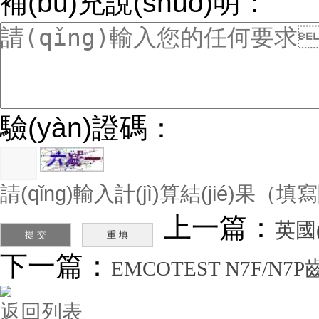
補(bǔ)充說(shuō)明：
驗(yàn)證碼：
請(qǐng)輸入計(jì)算結(jié)果
上一篇：
英國(
下一篇：
EMCOTEST N7F/N7P
返回列表