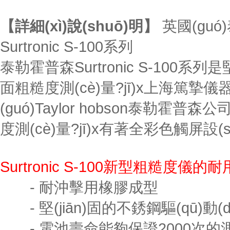
【詳細(xì)說(shuō)明】
英國(guó
Surtronic S-100系列
泰勒霍普森Surtronic S-100系
面粗糙度測(cè)量?jī)x上海篤
(guó)Taylor hobson泰勒霍普森
度測(cè)量?jī)x有著全彩色觸屏設(shè
Surtronic S-100新型粗糙度儀的
- 耐沖擊用橡膠成型
- 堅(jiān)固的不銹鋼驅(qū)動(dò
- 電池壽命能夠保證2000次的測(cè