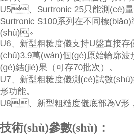
U5、Surtronic 25只能測(c
Surtronic S100系列在不同標(biā
(shù)。
U6、新型粗糙度儀支持U盤直接存儲(chǔ)
(chǔ)3.9萬(wàn)個(gè)原始輪
(gè)結(jié)果（可存70批次）。
U7、新型粗糙度儀測(cè)試數(shù)
形功能。
U8、新型粗糙度儀底部為V形
技術(shù)參數(shù)：