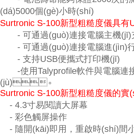
(dá)5000個(gè)小時(shí)
Surtronic S-100新型粗糙度儀具
- 可通過(guò)連接電腦主機(jī
- 可通過(guò)連接電腦進(jìn
- 支持USB便攜式打印機(jī)
-使用Talyprofile軟件與電腦連接
(jù)。
Surtronic S-100新型粗糙度儀的實(
- 4.3寸易閱讀大屏幕
- 彩色觸屏操作
- 隨開(kāi)即用，重啟時(shí)間