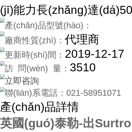
(jī)能力長(zhǎng)達(dá)5
產(chǎn)品型號(hào)：
代理商
廠商性質(zhì)：
2019-12-17
更新時(shí)間：
3510
訪 問(wèn) 量：
立即咨詢
聯(lián)系電話：
021-58951071
產(chǎn)品詳情
英國(guó)泰勒-出Surt