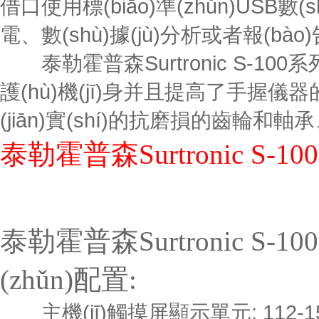
借口使用標(biāo)準(zhǔn)USB數(s
電、數(shù)據(jù)分析或者報(bào)告
泰勒霍普森Surtronic S-100
護(hù)機(jī)身并且提高了手
(jiān)實(shí)的抗磨損的齒輪和軸承
泰勒霍普森Surtronic S-
泰勒霍普森Surtronic S-
(zhǔn)配置:
主機(jī)觸摸屏顯示單元; 112-1502標