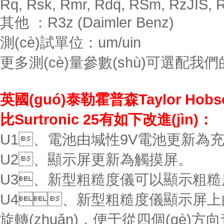
Rq, Rsk, Rmr, Rdq, RSm, RzJIS, 
其他 ：R3z (Daimler Benz)
測(cè)試單位：um/uin
更多測(cè)量參數(shù)可選配我們的
英國(guó)泰勒霍普森Taylor Hobs
比Surtronic 25有如下改進(jìn)：
U1、電池由堿性9V電池更新為
U2、顯示屏更新為觸摸屏。
U3、新型粗糙度儀可以顯示粗
U4、新型粗糙度儀顯示屏上的顯示
旋轉(zhuǎn)，便于從四個(gè)方向