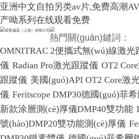
亚洲中文自拍另类av片,免费高潮A
产呦系列在线观看免费
熱門關(guān)鍵詞：
OMNITRAC 2便攜式無(wú)線激
儀
Radian Pro激光跟蹤儀
OT2 Co
跟蹤儀
美國(guó)API OT2 Core
儀
Feritscope DMP30德國(guó)
新款涂層測(cè)厚儀DMP40雙功能
號(hào)DMP20雙功能測(cè)厚儀
F
DMP30鐵素體儀
德國(guó)菲希爾鍍